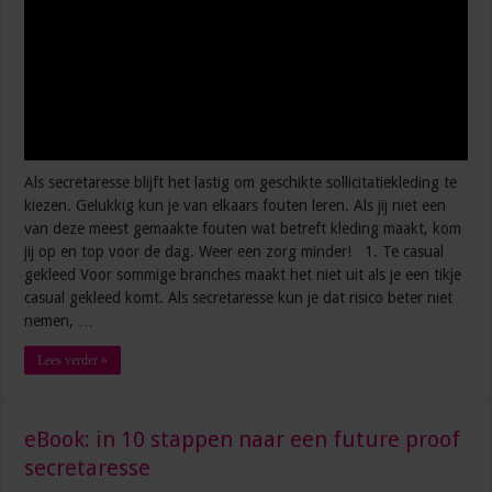
Als secretaresse blijft het lastig om geschikte sollicitatiekleding te
kiezen. Gelukkig kun je van elkaars fouten leren. Als jij niet een
van deze meest gemaakte fouten wat betreft kleding maakt, kom
jij op en top voor de dag. Weer een zorg minder! 1. Te casual
gekleed Voor sommige branches maakt het niet uit als je een tikje
casual gekleed komt. Als secretaresse kun je dat risico beter niet
nemen, …
Lees verder »
eBook: in 10 stappen naar een future proof
secretaresse