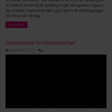
te kunnen neerzetten”. Dat was wat ik zocht in een opleiding en
zo kwam ik terecht bij de opleiding Hoger Management Support.
Op creatieve, inspirerende wijze ga je tijdens de opleidingsdagen
met elkaar aan de slag. …
Lees verder »
Secretaresse en Hostmanship?
augustus 15, 2017
0