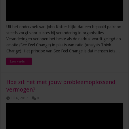
Uit het onderzoek van John Kotter blijkt dat een bepaald patroon
steeds zorgt voor succes bij verandering in organisaties.
Veranderingen verlopen het beste als de nadruk wordt gelegd op
emotie (See Feel Change) in plaats van ratio (Analysis Think
Change). Het principe van See Feel Change is dat mensen iets ...
Lees verder »
Hoe zit het met jouw probleemoplossend
vermogen?
juli 6, 2017
0