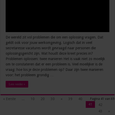
De wereld zit vol problemen die om een oplossing vragen. Dat
geldt ook voor jouw werkomgeving. Logisch dat in veel
secretaresse vacatures wordt gevraagd naar personen die
oplossingsgericht zijn. Wat houdt deze kreet precies in?
Problemen oplossen: twee manieren Het is vaak niet zo moeilijk
om te constateren dat er een probleem is. Veel moeilijker is de
vraag: hoe los je deze problemen op? Daar zijn twee manieren
voor: het probleem grondig …
Lees verder »
« Eerste
...
10
20
30
«
39
40
Pagina 41 van 69
41
42
43
»