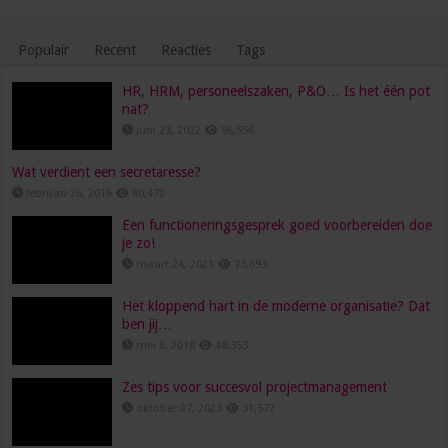
Populair
Recent
Reacties
Tags
HR, HRM, personeelszaken, P&O… Is het één pot
nat?
juni 23, 2022
96,556
Wat verdient een secretaresse?
februari 26, 2016
80,472
Een functioneringsgesprek goed voorbereiden doe
je zo!
maart 24, 2021
73,693
Het kloppend hart in de moderne organisatie? Dat
ben jij…
mei 8, 2018
48,353
Zes tips voor succesvol projectmanagement
oktober 27, 2023
31,572