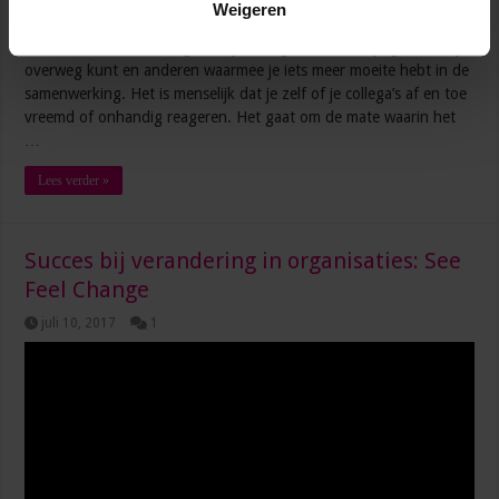
Weigeren
managers. De één komt flexibel en meedenkend op je over en de
ander star of ‘betweterig’. Er zijn collega’s waarmee je gemakkelijk
overweg kunt en anderen waarmee je iets meer moeite hebt in de
samenwerking. Het is menselijk dat je zelf of je collega’s af en toe
vreemd of onhandig reageren. Het gaat om de mate waarin het
…
Lees verder »
Succes bij verandering in organisaties: See
Feel Change
juli 10, 2017
1