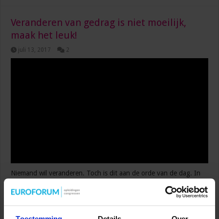
Veranderen van gedrag is niet moeilijk,
maak het leuk!
juli 13, 2017
2
Niemand wil veranderen. Toch is dit aan de orde van de dag. In
elke organisatie vindt wel verandering plaats. Vooral in jouw
functie als assistant. Hoe ga jij om met verandering? Pak je dit
met beide handen aan of wil je er juist niets van weten? Het
veranderen van gedrag is niet per definitie moeilijk. Tip: maak
Toestemming
Details
Over