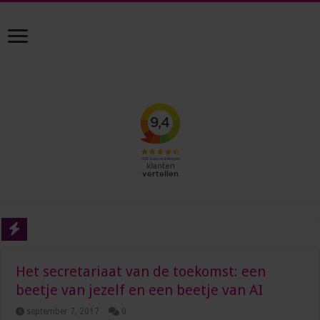
Waarom soft skills belangrijker worden in een wereld vol AI
Het secretariaat van de toekomst: een
Van onzeker naar zelfverzekerd: vaardigheden die je carrière versnellen
beetje van jezelf en een beetje van AI
Waarom Deep Democracy jouw geheime superpower is op het secretariaat
september 7, 2017
0