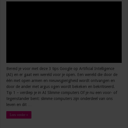
5 manieren waarop AI je productiever maakt op het werk
Meer invloed op de werkvloer? Zo laat je je stem horen
Bereid je voor met deze 3 tips Google op Artificial Intelligence
(AI) en er gaat een wereld voor je open. Een wereld die door de
één met open armen en nieuwsgierigheid wordt ontvangen en
door de ander met argus ogen wordt bekeken en bekritiseerd.
Tip 1 – verdiep je in AI Slimme computers Of je nu een voor- of
tegenstander bent: slimme computers zijn onderdeel van ons
leven en dit …
Lees verder »