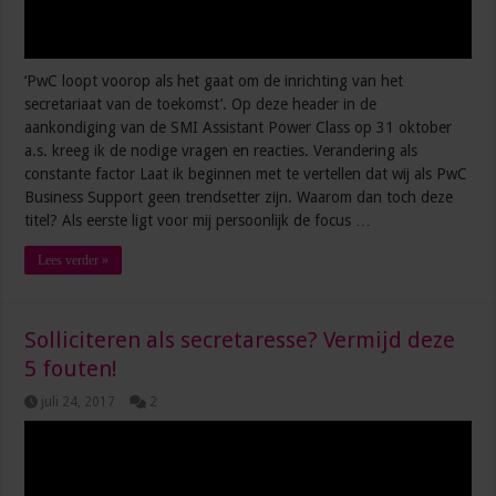
‘PwC loopt voorop als het gaat om de inrichting van het
secretariaat van de toekomst’. Op deze header in de
aankondiging van de SMI Assistant Power Class op 31 oktober
a.s. kreeg ik de nodige vragen en reacties. Verandering als
constante factor Laat ik beginnen met te vertellen dat wij als PwC
Business Support geen trendsetter zijn. Waarom dan toch deze
titel? Als eerste ligt voor mij persoonlijk de focus …
Lees verder »
Solliciteren als secretaresse? Vermijd deze
5 fouten!
juli 24, 2017
2