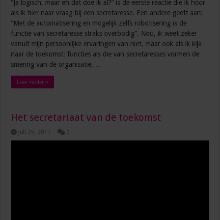
“Ja logisch, maar eh dat doe ik al?” is de eerste reactie die ik hoor
als ik hier naar vraag bij een secretaresse. Een andere geeft aan:
“Met de automatisering en mogelijk zelfs robotisering is de
functie van secretaresse straks overbodig”. Nou, ik weet zeker
vanuit mijn persoonlijke ervaringen van niet, maar ook als ik kijk
naar de toekomst: functies als die van secretaresses vormen de
smering van de organisatie. …
Lees verder »
Het secretariaat van de toekomst
juli 25, 2017
0