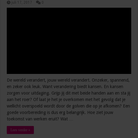
juli 17, 2017
0
De wereld verandert, jouw wereld verandert. Onzeker, spannend,
en zeker ook leuk. Want verandering biedt kansen. En kansen
zorgen voor uitdaging. Grijp jij dit met beide handen aan en sta jij
aan het roer? Of laat je het je overkomen met het gevolg dat je
wellicht overspoeld wordt door de golven die op je afkomen? Een
goede voorbereiding is dus erg belangrijk. Hoe ziet jouw
toekomst van werken eruit? Wat …
Lees verder »