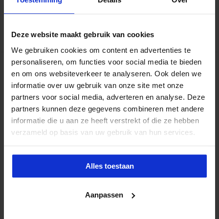
verandering leuk voor jezelf en anderen, dan vergroot je de kans
op succes. Laat …
Lees verder »
Deze website maakt gebruik van cookies
We gebruiken cookies om content en advertenties te
personaliseren, om functies voor social media te bieden
Proefles: samenwerken met verschillende
en om ons websiteverkeer te analyseren. Ook delen we
persoonlijkheden
informatie over uw gebruik van onze site met onze
juli 11, 2017
1
partners voor social media, adverteren en analyse. Deze
partners kunnen deze gegevens combineren met andere
informatie die u aan ze heeft verstrekt of die ze hebben
verzameld op basis van uw gebruik van hun services.
Alles toestaan
Aanpassen
In je werk heb je te maken met verschillende typen collega’s en