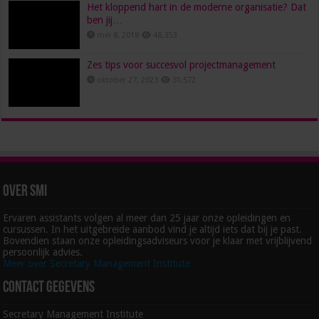
Het kloppend hart in de moderne organisatie? Dat
ben jij…
mei 8, 2018
48,353
Zes tips voor succesvol projectmanagement
oktober 27, 2023
31,572
Over SMI
Ervaren assistants volgen al meer dan 25 jaar onze opleidingen en
cursussen. In het uitgebreide aanbod vind je altijd iets dat bij je past.
Bovendien staan onze opleidingsadviseurs voor je klaar met vrijblijvend
persoonlijk advies.
Meer over Secretary Management Institute
Contact gegevens
Secretary Management Institute