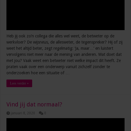
Heb jij ook zo’n collega die alles wel weet, de betweter op de
werkvloer? De wijsneus, de allesweter, de tegenspreker? Hij of zij
weet het altijd beter, zegt regelmatig: ‘Ja, maar…’ en luistert
vervolgens niet meer naar de mening van anderen. Wat doet dat
met jou? Vaak weet een betweter niet welke impact dit heeft. Ze
praten vaak over een onderwerp vanuit zichzelf zonder te
onderzoeken hoe een situatie of …
Lees verder »
Vind jij dat normaal?
januari 8, 2020
0