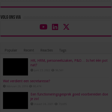
Volg ons via
Populair
Recent
Reacties
Tags
HR, HRM, personeelszaken, P&O… Is het één pot
nat?
juni 23, 2022
96,561
Wat verdient een secretaresse?
februari 26, 2016
80,474
Een functioneringsgesprek goed voorbereiden doe
je zo!
maart 24, 2021
73,695