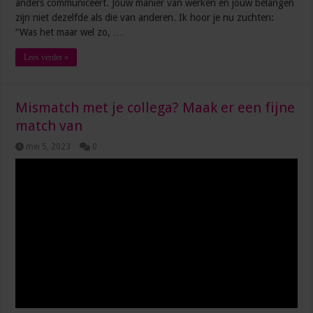
anders communiceert. Jouw manier van werken en jouw belangen
zijn niet dezelfde als die van anderen. Ik hoor je nu zuchten:
“Was het maar wel zo, …
Lees verder »
Mismatch met je collega? Maak er een fijne
match van
mei 5, 2023
0