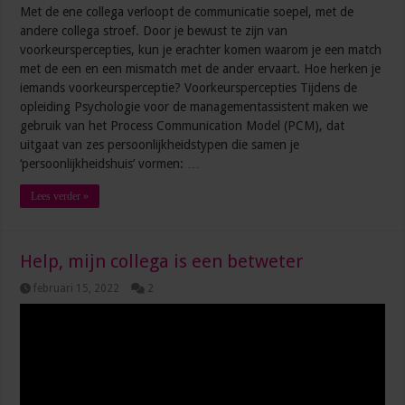
Met de ene collega verloopt de communicatie soepel, met de
andere collega stroef. Door je bewust te zijn van
voorkeurspercepties, kun je erachter komen waarom je een match
met de een en een mismatch met de ander ervaart. Hoe herken je
iemands voorkeursperceptie? Voorkeurspercepties Tijdens de
opleiding Psychologie voor de managementassistent maken we
gebruik van het Process Communication Model (PCM), dat
uitgaat van zes persoonlijkheidstypen die samen je
‘persoonlijkheidshuis’ vormen: …
Lees verder »
Help, mijn collega is een betweter
februari 15, 2022
2