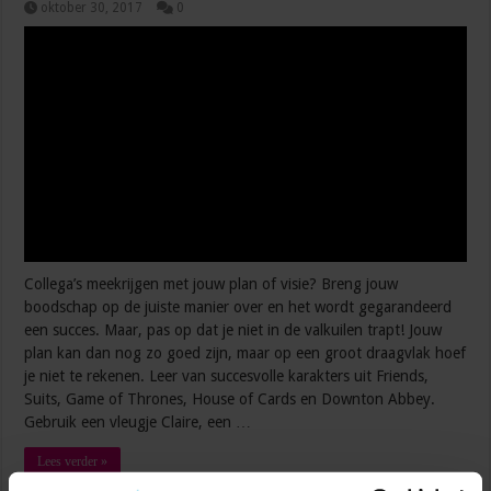
oktober 30, 2017
0
Collega’s meekrijgen met jouw plan of visie? Breng jouw
boodschap op de juiste manier over en het wordt gegarandeerd
een succes. Maar, pas op dat je niet in de valkuilen trapt! Jouw
plan kan dan nog zo goed zijn, maar op een groot draagvlak hoef
je niet te rekenen. Leer van succesvolle karakters uit Friends,
Suits, Game of Thrones, House of Cards en Downton Abbey.
Gebruik een vleugje Claire, een …
Lees verder »