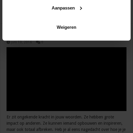
onrust en onduidelijkheid …
Aanpassen
Lees verder »
Weigeren
Dit is de kracht van jouw woorden
juni 10, 2016
0
Er zit ongekende kracht in jouw woorden. Ze hebben grote
impact op anderen. Ze kunnen iemand opbouwen en inspireren,
maar ook totaal afbreken. Heb je al eens nagedacht over hoe je je