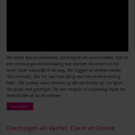
We zitten tjokvol aannames, stereotypen en vooroordelen. Dat zit
een onbevangen kennismaking met mensen die anders in het
leven staan natuurlijk in de weg. We zeggen en denken eerder
‘doe normaal’, dan ‘hé, wat leuk dat jij een hele andere mening
hebt’. We zoeken vaker mensen op die een beetje op ons lijken,
dat praat veel gezelliger. Op een receptie of verjaardag lopen we
meestal niet af op de mensen …
Lees verder »
Overtuigen als Rachel, Claire en Donna