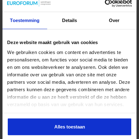
Pak jouw twijfeltaal aan
Toestemming
Details
Over
september 29, 2017
0
Deze website maakt gebruik van cookies
We gebruiken cookies om content en advertenties te
personaliseren, om functies voor social media te bieden
en om ons websiteverkeer te analyseren. Ook delen we
informatie over uw gebruik van onze site met onze
partners voor social media, adverteren en analyse. Deze
partners kunnen deze gegevens combineren met andere
informatie die u aan ze heeft verstrekt of die ze hebben
Twijfeltaal in de lift Sandra: Gaat het nog door vanavond?
verzameld op basis van uw gebruik van hun services.
Marjon: Och sorry, in principe kan ik niet vanavond. Sandra: Oh,
want… Marjon: Ik heb andere een afspraak. Sandra: En die ga je
dan afzeggen… Marjon: Nee, hoe kom jij daarbij? Sandra: Omdat
Alles toestaan
jij zegt in principe… kan ik niet. Marjon: Nee, ik bedoel dat ik niet
kan vanavond. Sandra: Oké, dat is duidelijk. Twijfeltaal zaait vaak