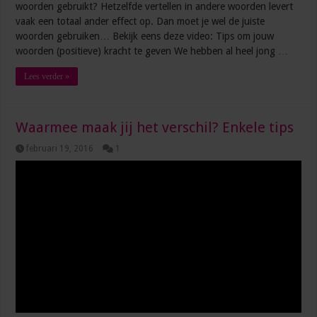
woorden gebruikt? Hetzelfde vertellen in andere woorden levert
vaak een totaal ander effect op. Dan moet je wel de juiste
woorden gebruiken… Bekijk eens deze video: Tips om jouw
woorden (positieve) kracht te geven We hebben al heel jong …
Lees verder »
Waarmee maak jij het verschil? Enkele tips
februari 19, 2016
1