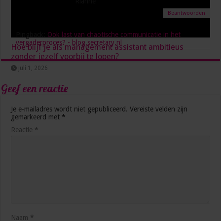
Rianne
Beantwoorden
Pingback:
Ook last van chaotische communicatie in het
vergaderproces? - blog.secretary.nl
Hoe blijf je als management assistant ambitieus
zonder jezelf voorbij te lopen?
juli 1, 2026
Geef een reactie
Je e-mailadres wordt niet gepubliceerd.
Vereiste velden zijn
gemarkeerd met
*
Reactie
*
Naam
*