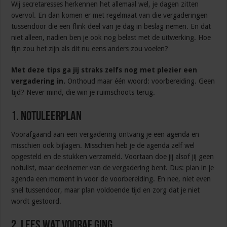
Wij secretaresses herkennen het allemaal wel, je dagen zitten
overvol. En dan komen er met regelmaat van die vergaderingen
tussendoor die een flink deel van je dag in beslag nemen. En dat
niet alleen, nadien ben je ook nog belast met de uitwerking. Hoe
fijn zou het zijn als dit nu eens anders zou voelen?
Met deze tips ga jij straks zelfs nog met plezier een
vergadering in.
Onthoud maar één woord: voorbereiding. Geen
tijd? Never mind, die win je ruimschoots terug.
1. Notuleerplan
Voorafgaand aan een vergadering ontvang je een agenda en
misschien ook bijlagen. Misschien heb je de agenda zelf wel
opgesteld en de stukken verzameld. Voortaan doe jij alsof jij geen
notulist, maar deelnemer van de vergadering bent. Dus: plan in je
agenda een moment in voor de voorbereiding. En nee, niet even
snel tussendoor, maar plan voldoende tijd en zorg dat je niet
wordt gestoord.
2. Lees wat vooraf ging