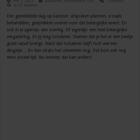
mei 3, 2023
Notuleren
,
Secretaresse Tips
3 Reacties
4,192 Bekeken
Een gemiddelde dag op kantoor: afspraken plannen, e-mails
behandelen, gesprekken voeren voor dat belangrijke event. En
ook in je agenda: een overleg. Of eigenlijk: een heel belangrijke
vergadering. En jij mag notuleren. Duimen dat je het er een beetje
goed vanaf brengt. Want dat notuleren blijft toch wel een
dingetje… En dan straks het uitwerken nog. Dat kost ook nog
eens zoveel tijd. No worries: dat kan anders!