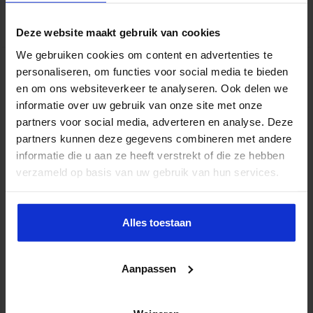
Lees verder »
Deze website maakt gebruik van cookies
We gebruiken cookies om content en advertenties te
Hoe ondersteun je collega’s met jouw
personaliseren, om functies voor social media te bieden
financiële kennis?
en om ons websiteverkeer te analyseren. Ook delen we
informatie over uw gebruik van onze site met onze
maart 8, 2024
0
partners voor social media, adverteren en analyse. Deze
partners kunnen deze gegevens combineren met andere
informatie die u aan ze heeft verstrekt of die ze hebben
verzameld op basis van uw gebruik van hun services.
Alles toestaan
Aanpassen
Je herkent het vast: de financiële termen vliegen je om de oren
tijdens vergaderingen. Je kent termen misschien niet, waardoor