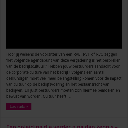
Hoor jij weleens de voorzitter van een RvB, RvT of RvC zeggen
‘het volgende agendapunt van deze vergadering is het bespreken
van de bedrijfscultuur’? Hebben jouw bestuurders aandacht voor
de corporate culture van het bedrijf? Volgens een aantal
deskundigen moet veel meer belangstelling komen voor de impact
van cultuur op de bedrijfsvoering én het bestaansrecht van
bedrijven. En juist bestuurders moeten zich hiermee bemoeien en
bewust van worden. Cultuur heeft …
Lees verder »
Een opleiding die verder ging dan kennis –