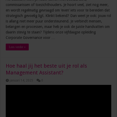
commissarissen of toezichthouders. Je hoort veel, ziet nog meer,
en wordt regelmatig gevraagd om ‘even’ iets voor te bereiden dat
strategisch gevoelig ligt. Klinkt bekend? Dan weet je ook: jouw rol
is allang niet meer puur ondersteunend. Je verbindt mensen,
belangen en processen, maar heb je ook de juiste handvatten om
daarin stevig te staan? Tijdens onze vijfdaagse opleiding
Corporate Governance voor …
Lees verder »
Hoe haal jij het beste uit je rol als
Management Assistant?
januari 14, 2025
0