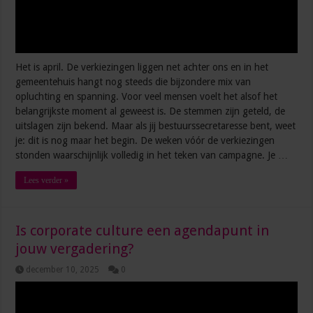
Het is april. De verkiezingen liggen net achter ons en in het
gemeentehuis hangt nog steeds die bijzondere mix van
opluchting en spanning. Voor veel mensen voelt het alsof het
belangrijkste moment al geweest is. De stemmen zijn geteld, de
uitslagen zijn bekend. Maar als jij bestuurssecretaresse bent, weet
je: dit is nog maar het begin. De weken vóór de verkiezingen
stonden waarschijnlijk volledig in het teken van campagne. Je …
Lees verder »
Is corporate culture een agendapunt in
jouw vergadering?
december 10, 2025
0