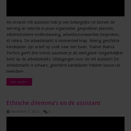
Als ervaren HR assistent heb je een belangrijke rol binnen de
werving en selectie in jouw organisatie: gesprekken plannen,
administratieve ondersteuning, arbeidsvoorwaarden bespreken,
et cetera. De arbeidsmarkt is momenteel krap. Weinig geschikte
kandidaten zijn actief op zoek naar een baan. Trainer Bianca
Perfors geeft drie trends waarmee je als werkgever toegankelijker
bent op de arbeidsmarkt. Uitdagingen voor de HR assistent De
arbeidsmarkt is schaars, geschikte kandidaten hebben keuze uit
meerdere …
Lees verder »
Ethische dilemma’s en de assistant
december 7, 2023
0