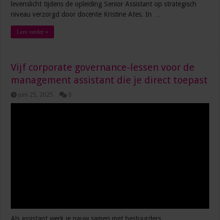
levenslicht tijdens de opleiding Senior Assistant op strategisch
niveau verzorgd door docente Kristine Ates. In …
Lees verder »
Vijf corporate governance-lessen voor de
management assistant die je direct toepast
juni 25, 2025
0
Als assistant werk je nauw samen met bestuurders,