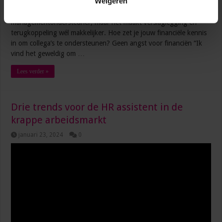
Weigeren
het gesprek volgen en notuleren lastig is. Finance is niet het
eerste wat in je opkomt om in te verdiepen als
managementondersteuner, maar het maakt verslaglegging en
terugkoppeling wél makkelijker. Hoe zet je jouw financiële kennis
in om collega’s te ondersteunen? Geen angst voor financiën “Ik
vind het geweldig om …
Lees verder »
Drie trends voor de HR assistent in de
krappe arbeidsmarkt
januari 23, 2024
0