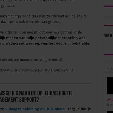
er te presenteren, zodat je als een volwaardige
ganisatie.
men met mijn mede-cursisten zo intensief aan de slag te
daar heb ik ook weer veel van geleerd.
uwe inzichten over mezelf, ook over mijn professionele
Volg 
lijk maken van mijn persoonlijke leerdoelen was
 die concreet werden, was het voor mij ook helder
n ontzettend mooie investering in mezelf!
Pop
ectcoördinator voor directie TNO Healthy Living
wsgierig naar de opleiding Hoger
agement Support?
Wat 
fe
eze
5-daagse opleiding op HBO-niveau
zorg je dat je