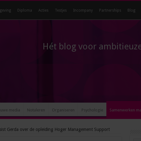
geving
Diploma
Acties
Testjes
Incompany
Partnerships
Blog
Hét blog voor ambitieuze
euwe media
Notuleren
Organiseren
Psychologie
Samenwerken m
sist Gerda over de opleiding Hoger Management Support