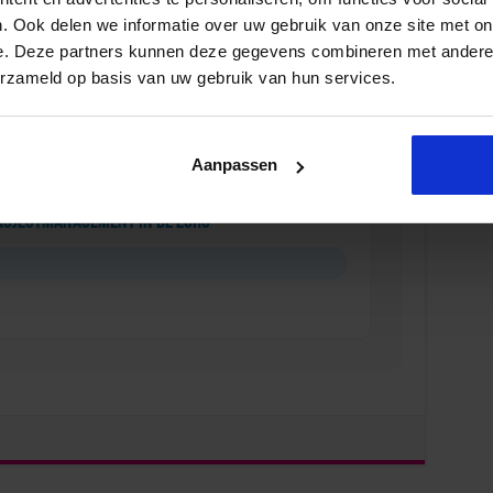
. Ook delen we informatie over uw gebruik van onze site met on
eiding voor de Jurist in de Zorg
e. Deze partners kunnen deze gegevens combineren met andere i
erzameld op basis van uw gebruik van hun services.
Aanpassen
rojectmanagement in de Zorg