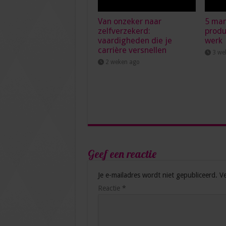
Van onzeker naar
5 man
zelfverzekerd:
produ
vaardigheden die je
werk
carrière versnellen
3 we
2 weken ago
Geef een reactie
Je e-mailadres wordt niet gepubliceerd.
Ve
Reactie
*