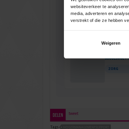
websiteverkeer te analyseren
Verkorte opl
media, adverteren en analys
verstrekt of die ze hebben v
ZORG
Weigeren
Succesvol P
ZORG
tweet
Delen
Tags
HOGERMANAGEMENTSUPPORT