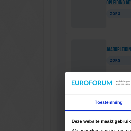
Opleiding Adv
ZORG
Jaaropleidi
ZORG
Cursus: Inzic
Toestemming
ZORG
Deze website maakt gebruik
We gebruiken cookies om cont