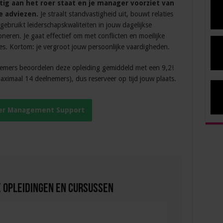
tig aan het roer staat en je manager voorziet van
 adviezen.
Je straalt standvastigheid uit, bouwt relaties
gebruikt leiderschapskwaliteiten in jouw dagelijkse
oneren. Je gaat effectief om met conflicten en moeilijke
ies. Kortom: je vergroot jouw persoonlijke vaardigheden.
lnemers beoordelen deze opleiding gemiddeld met een 9,2!
maximaal 14 deelnemers), dus reserveer op tijd jouw plaats.
ger Management Support
 Opleidingen en Cursussen