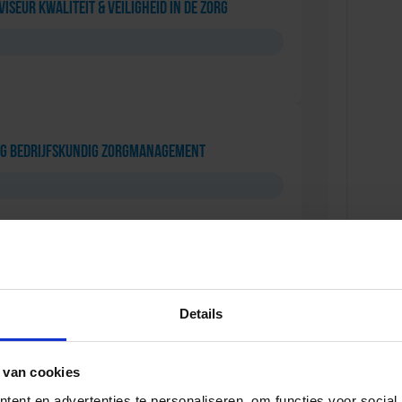
iseur Kwaliteit & Veiligheid in de zorg
ng Bedrijfskundig Zorgmanagement
ht in de Zorg
Details
 van cookies
ent en advertenties te personaliseren, om functies voor social