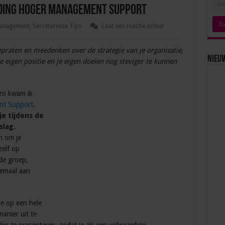
iding Hoger Management Support
anagement
,
Secretaresse Tips
Laat een reactie achter
epraten en meedenken over de strategie van je organisatie,
Nieu
e eigen positie en je eigen doelen nog steviger te kunnen
 zo kwam ik
nt Support
.
je tijdens de
slag.
n om je
zelf op
de groep,
emaal aan
je op een hele
anier uit te