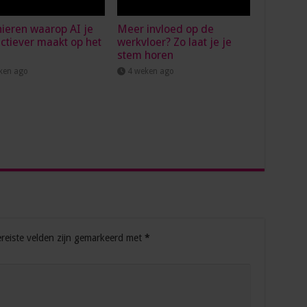
ieren waarop AI je
Meer invloed op de
ctiever maakt op het
werkvloer? Zo laat je je
stem horen
ken ago
4 weken ago
reiste velden zijn gemarkeerd met
*