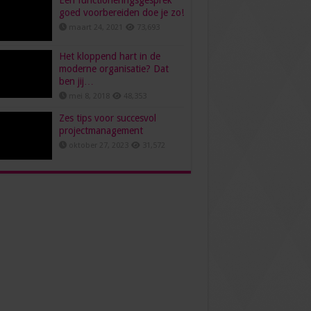
Een functioneringsgesprek
goed voorbereiden doe je zo!
maart 24, 2021
73,693
Het kloppend hart in de
moderne organisatie? Dat
ben jij…
mei 8, 2018
48,353
Zes tips voor succesvol
projectmanagement
oktober 27, 2023
31,572