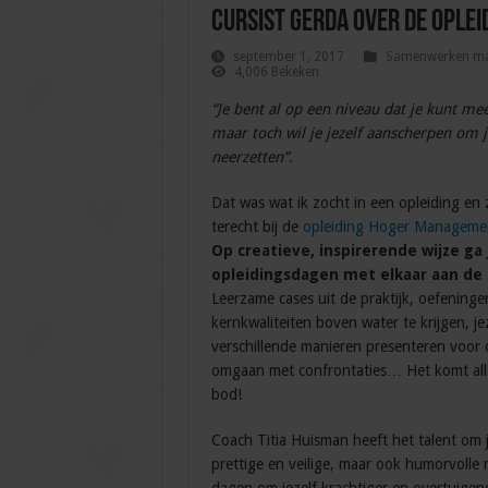
Cursist Gerda over de ople
september 1, 2017
Samenwerken m
4,006 Bekeken
“Je bent al op een niveau dat je kunt me
maar toch wil je jezelf aanscherpen om j
neerzetten”.
Dat was wat ik zocht in een opleiding en
terecht bij de
opleiding Hoger Manageme
Op creatieve, inspirerende wijze ga 
opleidingsdagen met elkaar aan de 
Leerzame cases uit de praktijk, oefeninge
kernkwaliteiten boven water te krijgen, je
verschillende manieren presenteren voor 
omgaan met confrontaties… Het komt all
bod!
Coach Titia Huisman heeft het talent om 
prettige en veilige, maar ook humorvolle m