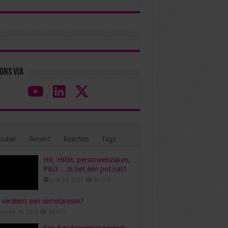
ons via
ulair
Recent
Reacties
Tags
HR, HRM, personeelszaken,
P&O… Is het één pot nat?
juni 23, 2022
96,558
verdient een secretaresse?
bruari 26, 2016
80,472