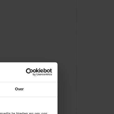
Over
 media te bieden en om ons