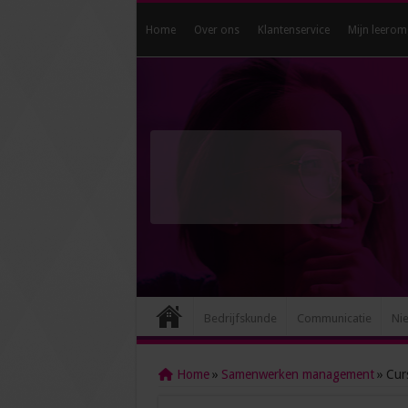
Home
Over ons
Klantenservice
Mijn leerom
Bedrijfskunde
Communicatie
Ni
Home
»
Samenwerken management
»
Cur