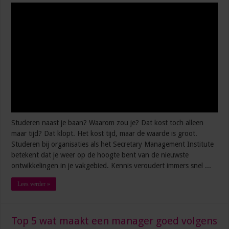
5 manieren waarop AI je productiever maakt op het werk
Meer invloed op de werkvloer? Zo laat je je stem horen
Studeren naast je baan? Waarom zou je? Dat kost toch alleen
maar tijd? Dat klopt. Het kost tijd, maar de waarde is groot.
Studeren bij organisaties als het Secretary Management Institute
betekent dat je weer op de hoogte bent van de nieuwste
ontwikkelingen in je vakgebied. Kennis veroudert immers snel ...
Lees verder »
Top 5 wat maakt een manager goed volgens