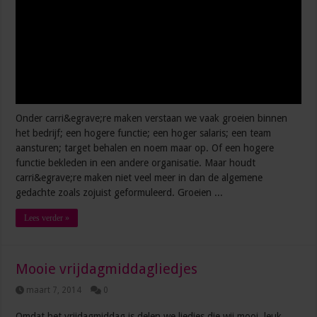
Onder carri&egrave;re maken verstaan we vaak groeien binnen
het bedrijf; een hogere functie; een hoger salaris; een team
aansturen; target behalen en noem maar op. Of een hogere
functie bekleden in een andere organisatie. Maar houdt
carri&egrave;re maken niet veel meer in dan de algemene
gedachte zoals zojuist geformuleerd. Groeien ...
Lees verder »
Mooie vrijdagmiddagliedjes
maart 7, 2014
0
Omdat het vrijdagmiddag is delen we liedjes die wij mooi, leuk,