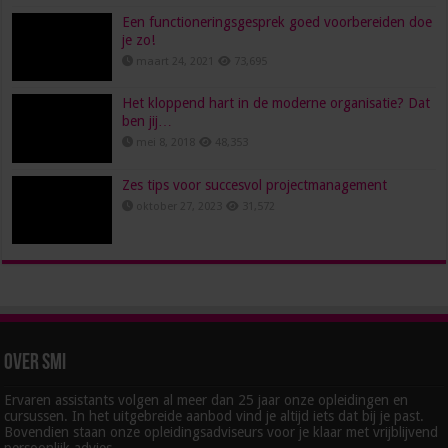
Een functioneringsgesprek goed voorbereiden doe
je zo!
maart 24, 2021
73,695
Het kloppend hart in de moderne organisatie? Dat
ben jij…
mei 8, 2018
48,353
Zes tips voor succesvol projectmanagement
oktober 27, 2023
31,572
Over SMI
Ervaren assistants volgen al meer dan 25 jaar onze opleidingen en
cursussen. In het uitgebreide aanbod vind je altijd iets dat bij je past.
Bovendien staan onze opleidingsadviseurs voor je klaar met vrijblijvend
persoonlijk advies.