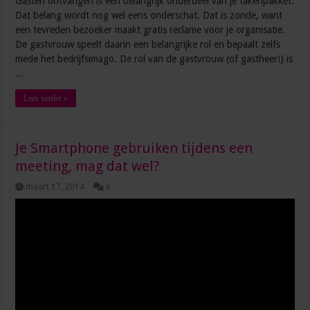
Gasten ontvangen is een belangrijk onderdeel van je takenpakket.
Dat belang wordt nog wel eens onderschat. Dat is zonde, want
een tevreden bezoeker maakt gratis reclame voor je organisatie.
De gastvrouw speelt daarin een belangrijke rol en bepaalt zelfs
mede het bedrijfsimago. De rol van de gastvrouw (of gastheer!) is
...
Lees verder »
Je Smartphone gebruiken tijdens een
meeting, mag dat wel?
maart 17, 2014
0