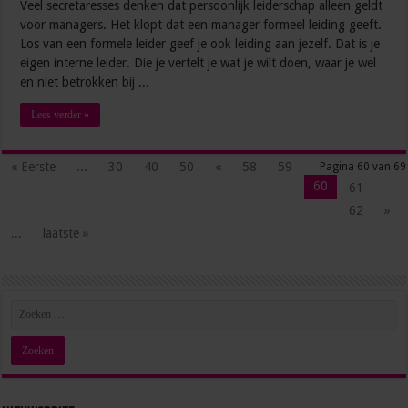
Veel secretaresses denken dat persoonlijk leiderschap alleen geldt
voor managers. Het klopt dat een manager formeel leiding geeft.
Los van een formele leider geef je ook leiding aan jezelf. Dat is je
eigen interne leider. Die je vertelt je wat je wilt doen, waar je wel
en niet betrokken bij ...
Lees verder »
« Eerste
...
30
40
50
«
58
59
Pagina 60 van 69
60
61
62
»
...
laatste »