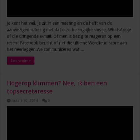
Je kent het wel, je zit in een meeting en de helft van de
aanwezigen is bezig met dat o zo belangrijke sms-je, WhatsAppje
of die dringende e-mail. Of men is bezig te reageren op een
recent Facebook bericht of net die ultieme Wordfeud score aan
het neerleggen.We communiceren wat ...
Lees verder »
Hogerop klimmen? Nee, ik ben een
topsecretaresse
maart 10, 2014
0