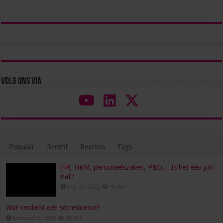
Volg ons via
Populair
Recent
Reacties
Tags
HR, HRM, personeelszaken, P&O… Is het één pot
nat?
juni 23, 2022
96,561
Wat verdient een secretaresse?
februari 26, 2016
80,474