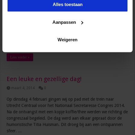
Alles toestaan
In ons leven rijden we met veel verschillende bussen mee. Dat
Aanpassen
doen we net zolang totdat we onze eigen bus hebben, en zelf
achter het stuur zitten. Als we geboren worden rijden we mee
Weigeren
met de bus van onze ouders. Onze ouders bepalen waar we naar
toegaan, en bepalen hoe ...
Lees verder »
Een leuke en gezellige dag!
maart 4, 2014
0
Op dinsdag 4 februari gingen wij op pad met de trein naar
Utrecht Centraal voor het Nationaal Secretaresse Congres 2014.
Na de ontvangst met een kopje koffie/thee werden we richting de
congreszaal begeleid. De dag werd aan elkaar gepraat door de
humoristische Titia Huisman. Dit droeg bij aan een ontspannen
sfeer. ...