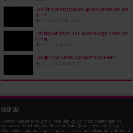
Een functioneringsgesprek goed voorbereiden doe
je zo!
maart 24, 2021
73,695
Het kloppend hart in de moderne organisatie? Dat
ben jij…
mei 8, 2018
48,353
Zes tips voor succesvol projectmanagement
oktober 27, 2023
31,572
Over SMI
Ervaren assistants volgen al meer dan 25 jaar onze opleidingen en
cursussen. In het uitgebreide aanbod vind je altijd iets dat bij je past.
Bovendien staan onze opleidingsadviseurs voor je klaar met vrijblijvend