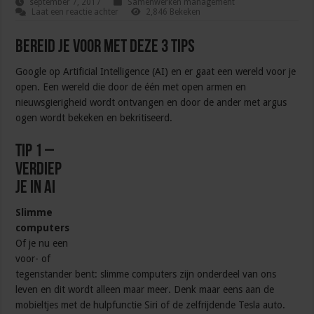
september 7, 2017
Samenwerken management
Laat een reactie achter
2,846 Bekeken
Bereid je voor met deze 3 tips
Google op Artificial Intelligence (AI) en er gaat een wereld voor je
open. Een wereld die door de één met open armen en
nieuwsgierigheid wordt ontvangen en door de ander met argus
ogen wordt bekeken en bekritiseerd.
Tip 1 –
verdiep
je in AI
Slimme
computers
Of je nu een
voor- of
tegenstander bent: slimme computers zijn onderdeel van ons
leven en dit wordt alleen maar meer. Denk maar eens aan de
mobieltjes met de hulpfunctie Siri of de zelfrijdende Tesla auto.