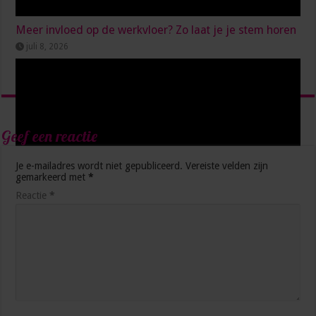
Meer invloed op de werkvloer? Zo laat je je stem horen
juli 8, 2026
Geef een reactie
Je e-mailadres wordt niet gepubliceerd.
Vereiste velden zijn
gemarkeerd met
*
Reactie
*
Niet erbij, maar erbij hóren: waarom het secretariaat
eigen regie nodig heeft
januari 14, 2026