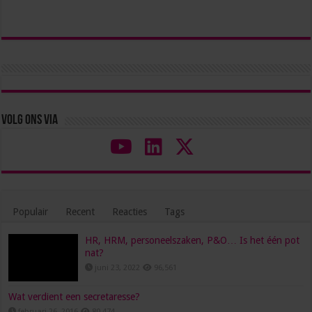
Volg ons via
Populair
Recent
Reacties
Tags
HR, HRM, personeelszaken, P&O… Is het één pot
nat?
juni 23, 2022
96,561
Wat verdient een secretaresse?
februari 26, 2016
80,474