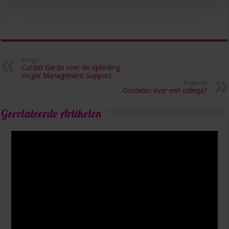
Vorige
Cursist Gerda over de opleiding
Hoger Management Support
Volgende
Oordelen over een collega?
Gerelateerde Artikelen