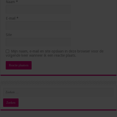
Naam
*
E-mail
*
Site
Executive Assistants: zo pak je het aan (en zo dus niet)
februari 10, 2025
Mijn naam, e-mail en site opslaan in deze browser voor de
volgende keer wanneer ik een reactie plaats.