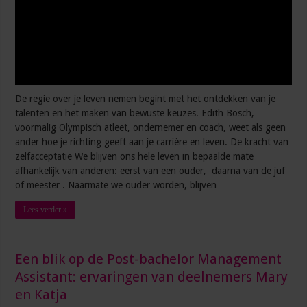
De regie over je leven nemen begint met het ontdekken van je
talenten en het maken van bewuste keuzes. Edith Bosch,
voormalig Olympisch atleet, ondernemer en coach, weet als geen
ander hoe je richting geeft aan je carrière en leven. De kracht van
zelfacceptatie We blijven ons hele leven in bepaalde mate
afhankelijk van anderen: eerst van een ouder, daarna van de juf
of meester . Naarmate we ouder worden, blijven …
Lees verder »
Een blik op de Post-bachelor Management
Assistant: ervaringen van deelnemers Mary
en Katja