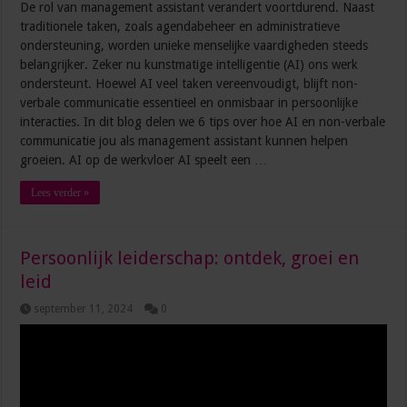
De rol van management assistant verandert voortdurend. Naast
traditionele taken, zoals agendabeheer en administratieve
ondersteuning, worden unieke menselijke vaardigheden steeds
belangrijker. Zeker nu kunstmatige intelligentie (AI) ons werk
ondersteunt. Hoewel AI veel taken vereenvoudigt, blijft non-
verbale communicatie essentieel en onmisbaar in persoonlijke
interacties. In dit blog delen we 6 tips over hoe AI en non-verbale
communicatie jou als management assistant kunnen helpen
groeien. AI op de werkvloer AI speelt een …
Lees verder »
Persoonlijk leiderschap: ontdek, groei en
leid
september 11, 2024
0