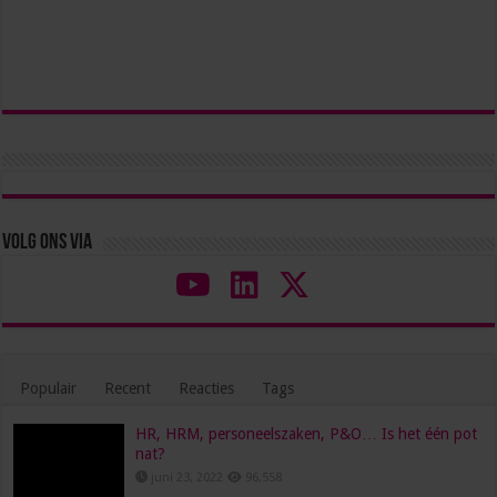
Volg ons via
Populair
Recent
Reacties
Tags
HR, HRM, personeelszaken, P&O… Is het één pot
nat?
juni 23, 2022
96,558