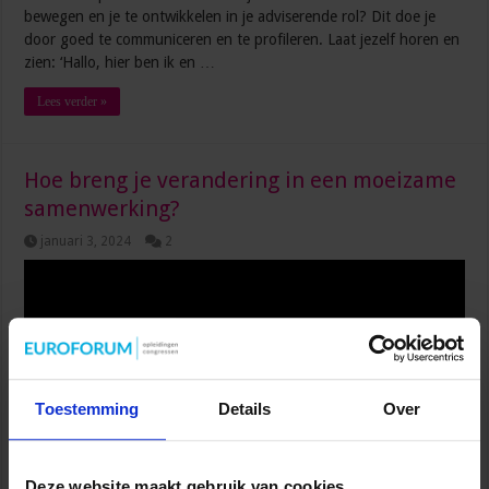
bewegen en je te ontwikkelen in je adviserende rol? Dit doe je
door goed te communiceren en te profileren. Laat jezelf horen en
zien: ‘Hallo, hier ben ik en …
Lees verder »
Hoe breng je verandering in een moeizame
samenwerking?
januari 3, 2024
2
Toestemming
Details
Over
Deze website maakt gebruik van cookies