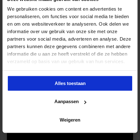
Je probeert anderen in beweging te krijgen. maar ondanks al je
We gebruiken cookies om content en advertenties te
pogingen lukt het niet. Herkenbaar? In dit blog hebben wij tips
personaliseren, om functies voor social media te bieden
voor je over het in beweging krijgen van anderen!
en om ons websiteverkeer te analyseren. Ook delen we
informatie over uw gebruik van onze site met onze
Lees verder »
partners voor social media, adverteren en analyse. Deze
partners kunnen deze gegevens combineren met andere
Die ‘rode manager’ overtuigen, hoe doe ik
informatie die u aan ze heeft verstrekt of die ze hebben
verzameld op basis van uw gebruik van hun services.
dat?!
november 23, 2023
3
Alles toestaan
Aanpassen
Weigeren