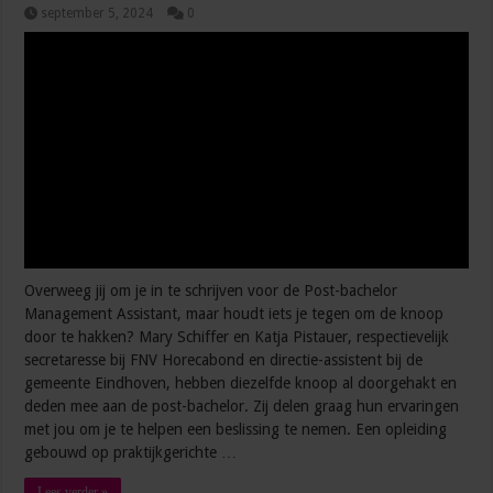
september 5, 2024
0
Overweeg jij om je in te schrijven voor de Post-bachelor
Management Assistant, maar houdt iets je tegen om de knoop
door te hakken? Mary Schiffer en Katja Pistauer, respectievelijk
secretaresse bij FNV Horecabond en directie-assistent bij de
gemeente Eindhoven, hebben diezelfde knoop al doorgehakt en
deden mee aan de post-bachelor. Zij delen graag hun ervaringen
met jou om je te helpen een beslissing te nemen. Een opleiding
gebouwd op praktijkgerichte …
Lees verder »