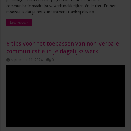
communicatie maakt jouw werk makkelijker, én leuker. En het
mooiste is dat je het kunt trainen! Dankzij deze 8 …
Lees verder »
6 tips voor het toepassen van non-verbale
communicatie in je dagelijks werk
september 11, 2024
0