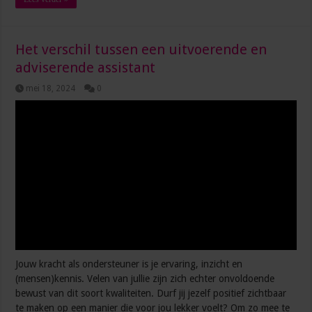
Het verschil tussen een uitvoerende en
adviserende assistant
mei 18, 2024
0
Jouw kracht als ondersteuner is je ervaring, inzicht en
(mensen)kennis. Velen van jullie zijn zich echter onvoldoende
bewust van dit soort kwaliteiten. Durf jij jezelf positief zichtbaar
te maken op een manier die voor jou lekker voelt? Om zo mee te