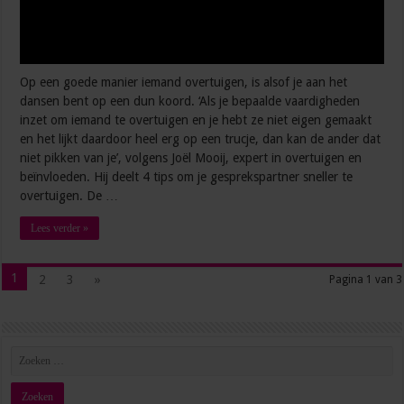
Op een goede manier iemand overtuigen, is alsof je aan het
dansen bent op een dun koord. ‘Als je bepaalde vaardigheden
inzet om iemand te overtuigen en je hebt ze niet eigen gemaakt
en het lijkt daardoor heel erg op een trucje, dan kan de ander dat
niet pikken van je’, volgens Joël Mooij, expert in overtuigen en
beïnvloeden. Hij deelt 4 tips om je gesprekspartner sneller te
overtuigen. De …
Lees verder »
1
2
3
»
Pagina 1 van 3