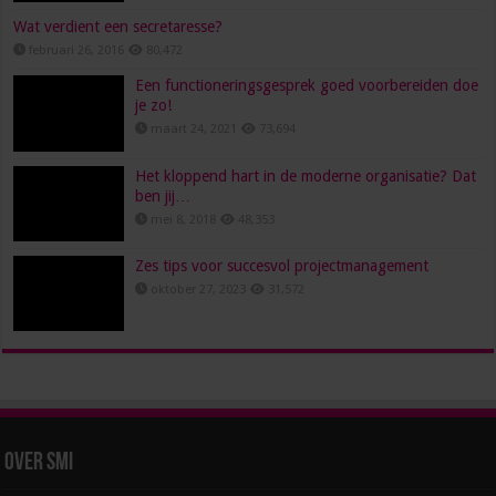
Wat verdient een secretaresse?
februari 26, 2016
80,472
Een functioneringsgesprek goed voorbereiden doe
je zo!
maart 24, 2021
73,694
Het kloppend hart in de moderne organisatie? Dat
ben jij…
mei 8, 2018
48,353
Zes tips voor succesvol projectmanagement
oktober 27, 2023
31,572
Over SMI