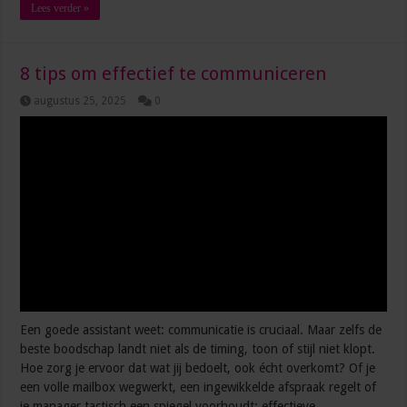
Lees verder »
8 tips om effectief te communiceren
augustus 25, 2025
0
Een goede assistant weet: communicatie is cruciaal. Maar zelfs de
beste boodschap landt niet als de timing, toon of stijl niet klopt.
Hoe zorg je ervoor dat wat jij bedoelt, ook écht overkomt? Of je
een volle mailbox wegwerkt, een ingewikkelde afspraak regelt of
je manager tactisch een spiegel voorhoudt: effectieve