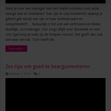
Werk je voor een manager met een sterke voorkeur voor actie,
stevige taal en resultaten? Dan zijn er vast momenten waarop je
gillend gek wordt van zijn of haar sneltreinvaart en
competitiedrift… Natuurlijk is het ook wel verfrissend en lekker
duidelijk, zo’n manager. Het zorgt altijd voor dynamiek en met
zo’n type loop je vaak op de troepen vooruit. Dat geeft dan ook
wel weer een kik. Toch heeft die …
Lees verder »
Zes tips om goed te beargumenteren
oktober 9, 2023
2