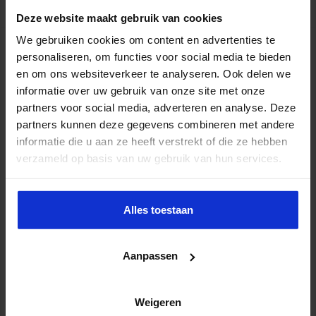
Lees verder »
Deze website maakt gebruik van cookies
We gebruiken cookies om content en advertenties te
Overtuigen als Rachel, Claire en Donna
personaliseren, om functies voor social media te bieden
en om ons websiteverkeer te analyseren. Ook delen we
oktober 30, 2017
0
informatie over uw gebruik van onze site met onze
partners voor social media, adverteren en analyse. Deze
partners kunnen deze gegevens combineren met andere
informatie die u aan ze heeft verstrekt of die ze hebben
verzameld op basis van uw gebruik van hun services.
Alles toestaan
Collega’s meekrijgen met jouw plan of visie? Breng jouw
Aanpassen
boodschap op de juiste manier over en het wordt gegarandeerd
een succes. Maar, pas op dat je niet in de valkuilen trapt! Jouw
plan kan dan nog zo goed zijn, maar op een groot draagvlak hoef
Weigeren
je niet te rekenen. Leer van succesvolle karakters uit Friends,