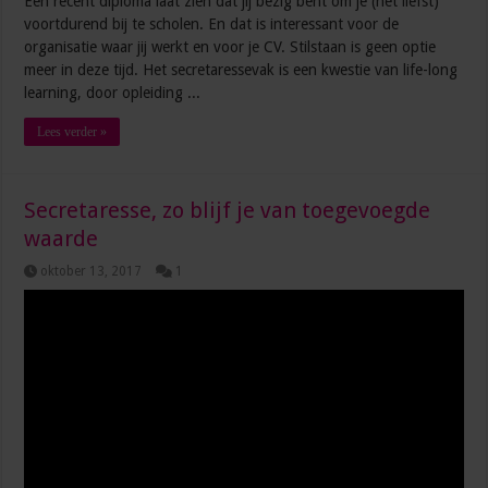
Een recent diploma laat zien dat jij bezig bent om je (het liefst)
voortdurend bij te scholen. En dat is interessant voor de
organisatie waar jij werkt en voor je CV. Stilstaan is geen optie
meer in deze tijd. Het secretaressevak is een kwestie van life-long
learning, door opleiding ...
Lees verder »
Secretaresse, zo blijf je van toegevoegde
waarde
oktober 13, 2017
1