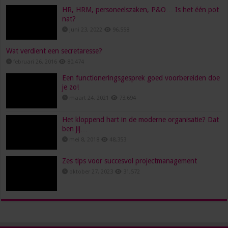
HR, HRM, personeelszaken, P&O… Is het één pot
nat?
juni 23, 2022
96,558
Wat verdient een secretaresse?
februari 26, 2016
80,474
Een functioneringsgesprek goed voorbereiden doe
je zo!
maart 24, 2021
73,694
Het kloppend hart in de moderne organisatie? Dat
ben jij…
mei 8, 2018
48,353
Zes tips voor succesvol projectmanagement
oktober 27, 2023
31,572