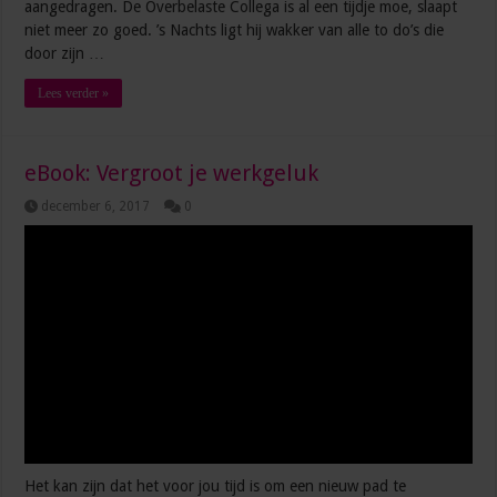
aangedragen. De Overbelaste Collega is al een tijdje moe, slaapt
niet meer zo goed. ’s Nachts ligt hij wakker van alle to do’s die
door zijn …
Lees verder »
eBook: Vergroot je werkgeluk
december 6, 2017
0
Het kan zijn dat het voor jou tijd is om een nieuw pad te