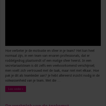
5 manieren waarop AI je productiever maakt op het werk
Meer invloed op de werkvloer? Zo laat je je stem horen
Hoe verbeter je de motivatie en sfeer in je team? Het kan heel
normaal zijn, in een team van ervaren professionals, dat er
roddelgedrag plaatsvindt of een matige sfeer heerst. In een
secretariaatsteam is dit zelfs een veelvoorkomend verschijnsel;
men voelt zich vertrouwd met de taak, maar niet met elkaar. Hoe
pak je dit als teamleider aan? Je hebt allereerst inzicht nodig in de
volwassenheid van je team. Met die …
Lees verder »
De werkplek van de toekomst