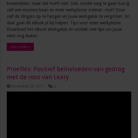
bewandelen, maar dat hoeft niet. Ook zonder weg te gaan kun jij
zelf een mooiere baan en meer werkplezier creëren. Hoe? Door
zelf de slingers op te hangen en jouw werkgeluk te vergroten. En
daar gaat dit eBook je bij helpen. Tips voor meer werkplezier
Download het eBook Werkgeluk en ontdek veel tips om jouw
werk nog leuker, …
Lees verder »
Proefles: Positief beïnvloeden van gedrag
met de roos van Leary
november 29, 2017
2