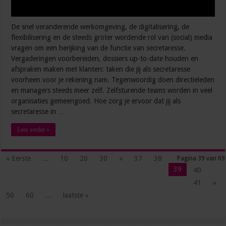
De snel veranderende werkomgeving, de digitalisering, de
flexibilisering en de steeds groter wordende rol van (social) media
vragen om een herijking van de functie van secretaresse.
Vergaderingen voorbereiden, dossiers up-to-date houden en
afspraken maken met klanten: taken die jij als secretaresse
voorheen voor je rekening nam. Tegenwoordig doen directieleden
en managers steeds meer zelf. Zelfsturende teams worden in veel
organisaties gemeengoed. Hoe zorg je ervoor dat jij als
secretaresse in …
Lees verder »
« Eerste
...
10
20
30
«
37
38
Pagina 39 van 69
39
40
41
»
50
60
...
laatste »