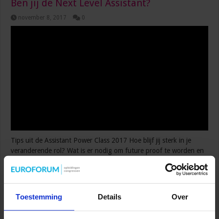
Ben jij de Next Level Assistant?
november 8, 2017
0
Tips uit de Assistant Power Class 2017 Hoe blijf jij sterk in je
veranderende rol? Wat is er nodig om future proof te worden en
blijven? O.a. Liane Duit, Erna Lokker en Judith Webber gaven op
31 oktober 2017 hun visie op deze vragen. Er kwamen veel tips
en richtlijnen voorbij deze dag. We zetten ze voor je op een rij!
Toekomstbestendig blijven De technologische ontwikkelingen
Toestemming
Details
Over
spelen een hele belangrijke …