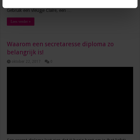
Suits, Game of Thrones, House of Cards en Downton Abbey.
Gebruik een vleugje Claire, een …
Lees verder »
Waarom een secretaresse diploma zo
belangrijk is!
oktober 22, 2017
0