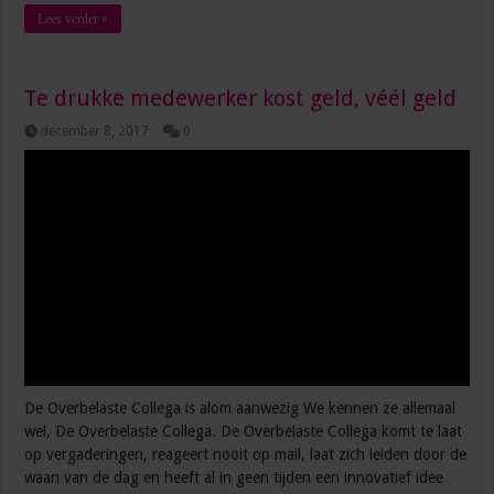
Lees verder »
Te drukke medewerker kost geld, véél geld
december 8, 2017
0
De Overbelaste Collega is alom aanwezig We kennen ze allemaal
wel, De Overbelaste Collega. De Overbelaste Collega komt te laat
op vergaderingen, reageert nooit op mail, laat zich leiden door de
waan van de dag en heeft al in geen tijden een innovatief idee