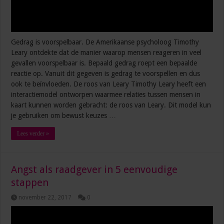
Gedrag is voorspelbaar. De Amerikaanse psycholoog Timothy
Leary ontdekte dat de manier waarop mensen reageren in veel
gevallen voorspelbaar is. Bepaald gedrag roept een bepaalde
reactie op. Vanuit dit gegeven is gedrag te voorspellen en dus
ook te beïnvloeden. De roos van Leary Timothy Leary heeft een
interactiemodel ontworpen waarmee relaties tussen mensen in
kaart kunnen worden gebracht: de roos van Leary. Dit model kun
je gebruiken om bewust keuzes …
Lees verder »
Angst als raadgever in 5 eenvoudige
stappen
november 22, 2017
0