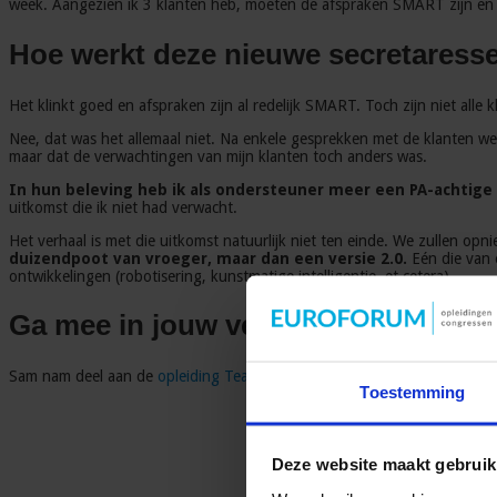
week. Aangezien ik 3 klanten heb, moeten de afspraken SMART zijn en ka
Hoe werkt deze nieuwe secretaress
Het klinkt goed en afspraken zijn al redelijk SMART. Toch zijn niet all
Nee, dat was het allemaal niet. Na enkele gesprekken met de klanten w
maar dat de verwachtingen van mijn klanten toch anders was.
In hun beleving heb ik als ondersteuner meer een PA-achtige
uitkomst die ik niet had verwacht.
Het verhaal is met die uitkomst natuurlijk niet ten einde. We zullen op
duizendpoot van vroeger, maar dan een versie 2.0.
Eén die van 
ontwikkelingen (robotisering, kunstmatige intelligentie, et cetera).
Ga mee in jouw veranderende rol: v
Sam nam deel aan de
opleiding Teamleider Secretariaat
om in te spelen 
Toestemming
Deze website maakt gebruik