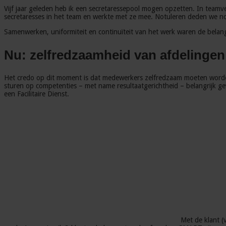
Vijf jaar geleden heb ik een secretaressepool mogen opzetten. In team
secretaresses in het team en werkte met ze mee. Notuleren deden we no
Samenwerken, uniformiteit en continuïteit van het werk waren de belang
Nu: zelfredzaamheid van afdelingen
Het credo op dit moment is dat medewerkers zelfredzaam moeten wor
sturen op competenties – met name resultaatgerichtheid – belangrijk 
een Facilitaire Dienst.
Met de klant (