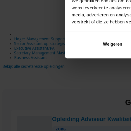
We gebruiken cookies om cont
websiteverkeer te analyseren
media, adverteren en analys
verstrekt of die ze hebben v
Hoger Management Support
Senior Assistant op strategisch niveau
Weigeren
Executive Assistant/PA
Secretary Management Master
Business Assistant
Bekijk alle secretaresse opleidingen
G
Opleiding Adviseur Kwaliteit
ZORG