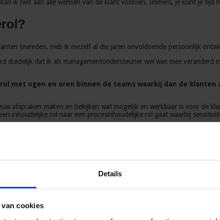
n ik niet aan alle wensen van de klant voldoen. Immers, je kunt je tijd 
erol?
e klanten tevreden. Heb ik mezelf al die jaren onvoldoende persoonlijk on
erd duidelijk dat ik als managementondersteuner wel was mee veranderd m
 rol met ogen en oren binnen de teams waarbij dan de klanten 
nieuw afspraken maken en bekijken wat mogelijk en werkbaar is voor de kla
een inhoudelijke rol naar een procesinhoudelijke rol gaat waarbij sensiti
olg een secretaresse opleiding
op haar veranderende rol. Lijkt jou dit ook een goede vervolgstap? Beki
Details
 van cookies