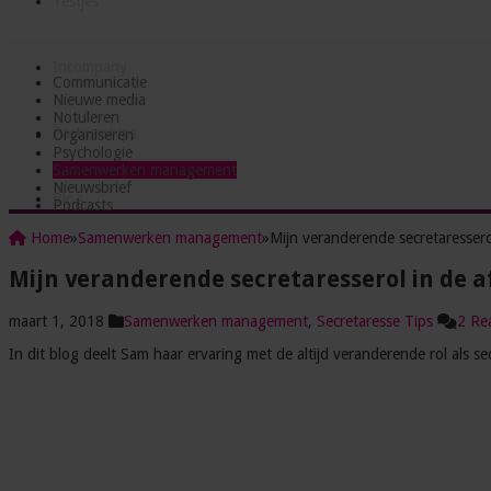
Testjes
Incompany
Communicatie
Nieuwe media
Notuleren
Partnerships
Organiseren
Psychologie
Samenwerken management
Nieuwsbrief
Blog
Podcasts
Home
»
Samenwerken management
»
Mijn veranderende secretaressero
Mijn veranderende secretaresserol in de a
maart 1, 2018
Samenwerken management
,
Secretaresse Tips
2 Rea
In dit blog deelt Sam haar ervaring met de altijd veranderende rol als se