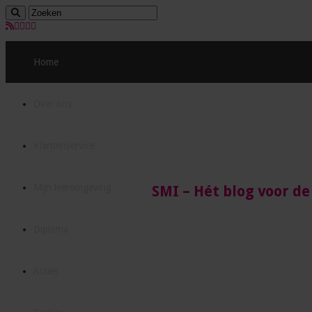
Home
Over ons
Klantenservice
Mijn leeromgeving
SMI – Hét blog voor de
Diploma
Acties
Hét blog voor ambitieuze assista