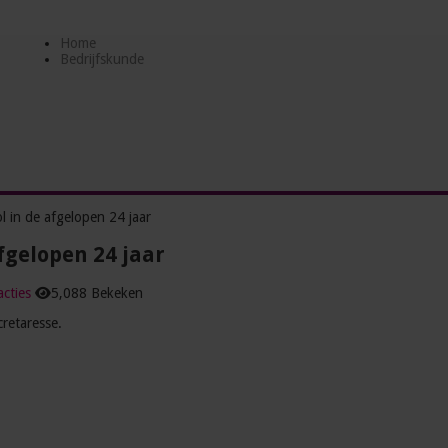
Home
Bedrijfskunde
l in de afgelopen 24 jaar
fgelopen 24 jaar
cties
5,088 Bekeken
cretaresse.