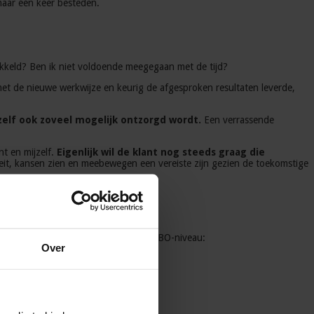
maar één keer besteden.
twikkeld? Ben ik niet voldoende meegegaan met de tijd?
et de nieuwe werkwijze en keurig de afgesproken resultaten leverde,
zelf ook zoveel mogelijk ontzorgd wordt.
Een verrassende
nt en mijzelf.
Eigenlijk wil de klant nog steeds graag die
viteit, kansen zien en meebewegen een vereiste zijn gezien de toekomstige
jk dan ook eens deze opleidingen op HBO-niveau:
Over