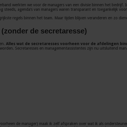
verband werkten we voor de managers van een divisie binnen het bedrijf.
g steeds, agenda’s van managers waren transparant en toegankelijk voor
rijkste regels binnen het team. Maar tijden blijven veranderen en zo die
 (zonder de secretaresse)
den.
Alles wat de secretaresses voorheen voor de afdelingen bi
geworden. Secretaresses en managementassistentes zijn nu uitsluitend 
voorheen de manager) maak ik zelf afspraken over wat ik als ondersteuner 