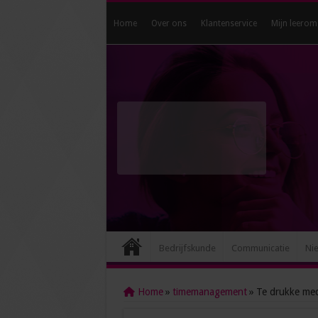
Home
Over ons
Klantenservice
Mijn leerom
Bedrijfskunde
Communicatie
Ni
Home
»
timemanagement
»
Te drukke med