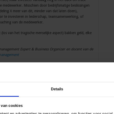
de medewerker. Misschien door bedrijfsmatige beslissingen
deling X meer van dit, minder van dat laten doen),
or te investeren in leiderschap, teamsamenwerking, of
coaching van de medewerker.
(los van het tragische menselijke aspect) bakken geld, elke
management Expert & Business Organizer en docent van de
emanagement
ste Collega
Details
de? Of wil je juist
 wordt? Laat je dan
ement inzichten
en krijg
 van cookies
ructureerd, efficiënt
ent en advertenties te personaliseren, om functies voor social