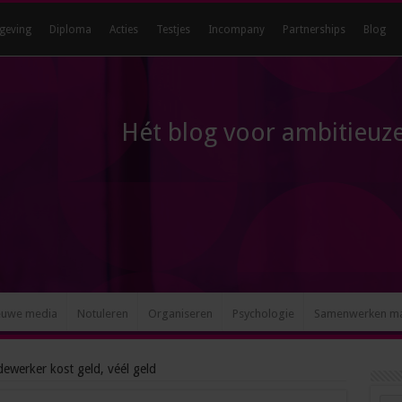
geving
Diploma
Acties
Testjes
Incompany
Partnerships
Blog
Hét blog voor ambitieuze
euwe media
Notuleren
Organiseren
Psychologie
Samenwerken m
ewerker kost geld, véél geld