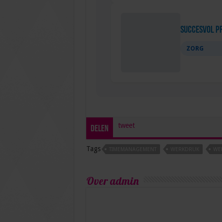
Succesvol P
ZORG
tweet
Delen
Tags
TIMEMANAGEMENT
WERKDRUK
WE
Over admin