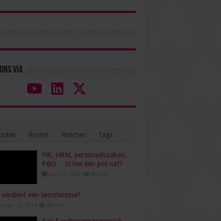
ons via
ulair
Recent
Reacties
Tags
HR, HRM, personeelszaken,
P&O… Is het één pot nat?
juni 23, 2022
96,558
verdient een secretaresse?
bruari 26, 2016
80,474