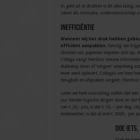
In geld uit te drukken is dit alles lastig,
zaken als
innovatie, ondernemerschap of
Inefficiëntie
Wanneer wij het druk hebben gebeur
efficiënt aanpakken.
Gevolg: we krijg
stromen vol, papieren stapelen zich op,
Collega vangt hierdoor nieuwe informatie 
dubbelop doen of ‘vergeet’ simpelweg act
meer werk oplevert. Collega’s om hem heen
terugbelt en afspraken vergeet. Hierdoor
Laten we heel voorzichtig stellen dat ee
uur ‘minder logische dingen’ doet en dat h
van € 20,- p/u, is dat € 10, – per dag. U
medewerker, is dat al snel € 2000,- per j
Doe iets,
Sluit de oge