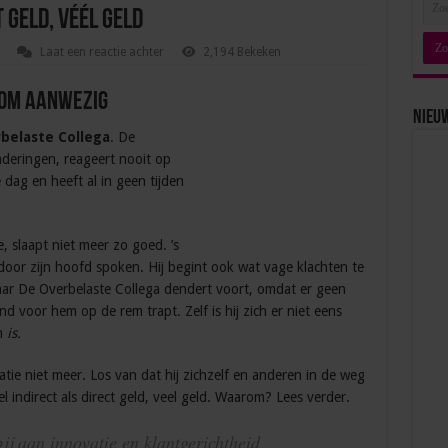
geld, véél geld
Laat een reactie achter
2,194 Bekeken
lom aanwezig
Nieu
belaste Collega
. De
aderingen, reageert nooit op
 dag en heeft al in geen tijden
e, slaapt niet meer zo goed. ’s
e door zijn hoofd spoken. Hij begint ook wat vage klachten te
Maar De Overbelaste Collega dendert voort, omdat er geen
 voor hem op de rem trapt. Zelf is hij zich er niet eens
em
is.
tuatie niet meer. Los van dat hij zichzelf en anderen in de weg
el indirect als direct geld, veel geld. Waarom? Lees verder.
bij aan innovatie en klantgerichtheid