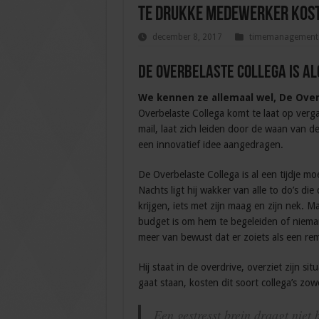
Te drukke medewerker kost 
december 8, 2017
timemanagement
De Overbelaste Collega is a
We kennen ze allemaal wel, De Over
Overbelaste Collega komt te laat op verg
mail, laat zich leiden door de waan van de
een innovatief idee aangedragen.
De Overbelaste Collega is al een tijdje mo
Nachts ligt hij wakker van alle to do’s di
krijgen, iets met zijn maag en zijn nek. 
budget is om hem te begeleiden of niemand
meer van bewust dat er zoiets als een r
Hij staat in de overdrive, overziet zijn si
gaat staan, kosten dit soort collega’s zow
Een gestresst brein draagt niet 