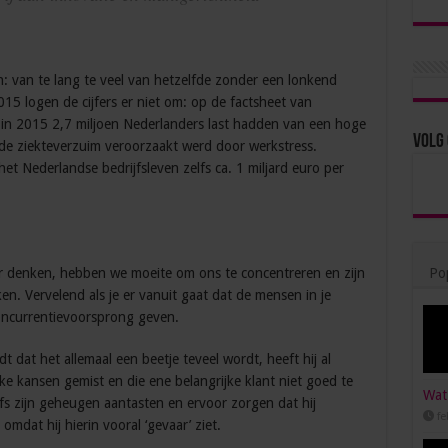
n: van te lang te veel van hetzelfde zonder een lonkend
015 logen de cijfers er niet om: op de factsheet van
in 2015 2,7 miljoen Nederlanders last hadden van een hoge
Volg 
e ziekteverzuim veroorzaakt werd door werkstress.
et Nederlandse bedrijfsleven zelfs ca. 1 miljard euro per
er denken, hebben we moeite om ons te concentreren en zijn
Pop
en. Vervelend als je er vanuit gaat dat de mensen in je
concurrentievoorsprong geven.
 dat het allemaal een beetje teveel wordt, heeft hij al
ke kansen gemist en die ene belangrijke klant niet goed te
Wat 
fs zijn geheugen aantasten en ervoor zorgen dat hij
fe
mdat hij hierin vooral ‘gevaar’ ziet.