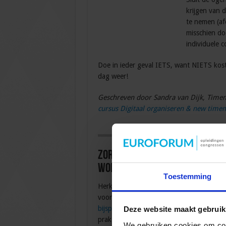
krijgen van 
te nemen (af
misschien do
individuele 
Doe in ieder geval IETS, want NIETS kost 
dag weer!
Geschreven door Sandra van Dijk, Time
cursus Digitaal organiseren & new tim
Zorg dat jij niet de Overbela
wordt
Toestemming
Herken jij jezelf (een beetje) in bovenstaan
voorkomen dat jij De Overbelaste Collega
bijspijkeren over de nieuwste timemanag
Deze website maakt gebruik
praktische (digitale) handvatten om
gest
We gebruiken cookies om cont