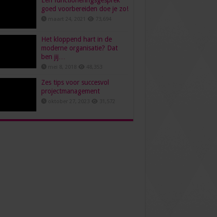
Een functioneringsgesprek
goed voorbereiden doe je zo!
maart 24, 2021
73,694
Het kloppend hart in de
moderne organisatie? Dat
ben jij…
mei 8, 2018
48,353
Zes tips voor succesvol
projectmanagement
oktober 27, 2023
31,572