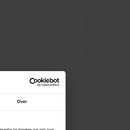
Over
 media te bieden en om ons