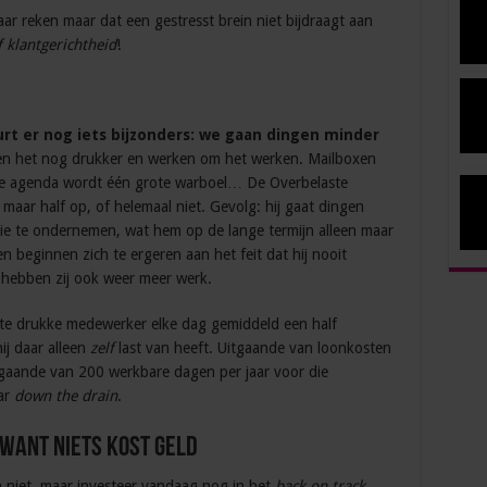
 maar reken maar dat een gestresst brein niet bijdraagt aan
 klantgerichtheid
!
t er nog iets bijzonders: we gaan dingen minder
en het nog drukker en werken om het werken. Mailboxen
 de agenda wordt één grote warboel… De Overbelaste
maar half op, of helemaal niet. Gevolg: hij gaat dingen
ie te ondernemen, wat hem op de lange termijn alleen maar
 beginnen zich te ergeren aan het feit dat hij nooit
 hebben zij ook weer meer werk.
n te drukke medewerker elke dag gemiddeld een half
ij daar alleen
zelf
last van heeft. Uitgaande van loonkosten
itgaande van 200 werkbare dagen per jaar voor die
aar
down the drain
.
 want niets kost geld
n niet, maar investeer vandaag nog in het
back on track