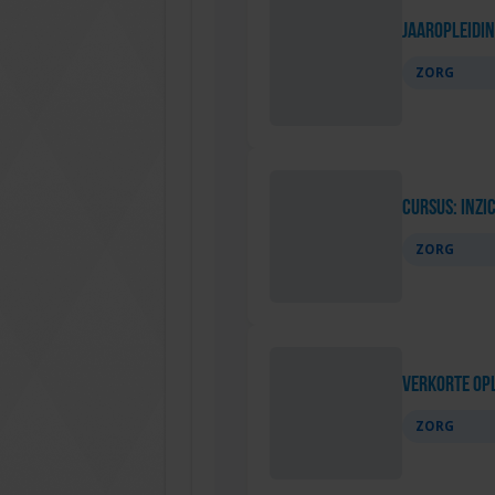
Jaaropleidi
ZORG
Cursus: Inzic
ZORG
Verkorte opl
ZORG