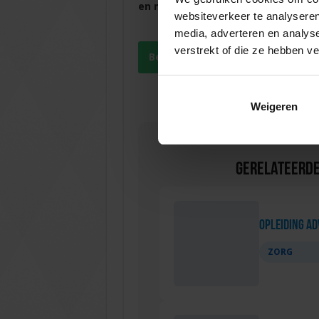
en met meer plezier
jouw werk uit te 
websiteverkeer te analyseren
media, adverteren en analys
verstrekt of die ze hebben v
Bekijk de cursus Digitaal organ
Weigeren
Gerelateerde
Opleiding Adv
ZORG