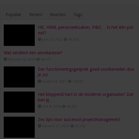
Populair
Recent
Reacties
Tags
HR, HRM, personeelszaken, P&O… Is het één pot
nat?
juni 23, 2022
96,558
Wat verdient een secretaresse?
februari 26, 2016
80,472
Een functioneringsgesprek goed voorbereiden doe
je zo!
maart 24, 2021
73,693
Het kloppend hart in de moderne organisatie? Dat
ben jij…
mei 8, 2018
48,353
Zes tips voor succesvol projectmanagement
oktober 27, 2023
31,572