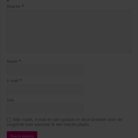
Reactie
*
Durf jij als management assistant de rol van
strategisch partner te pakken?
april 9, 2025
Naam
*
E-mail
*
Site
# 29 – Irene Moors over improviseren
februari 11, 2025
Mijn naam, e-mail en site opslaan in deze browser voor de
volgende keer wanneer ik een reactie plaats.