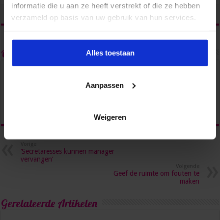
informatie die u aan ze heeft verstrekt of die ze hebben
tweet
verzameld op basis van uw gebruik van hun services.
Over admin
Alles toestaan
Aanpassen
Weigeren
Vorige
‘Secretaresses kunnen manager
vervangen’
Volgende
Geef de ruimte om fouten te
maken
Gerelateerde Artikelen