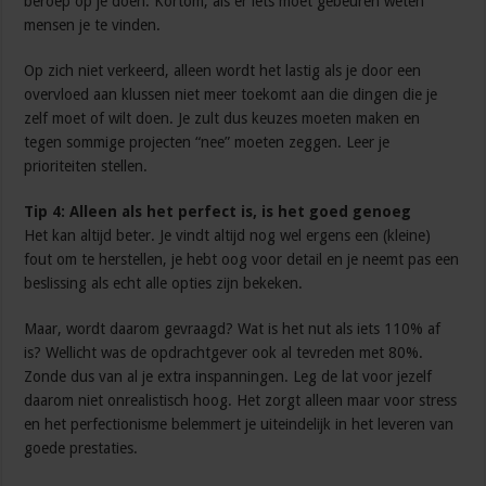
beroep op je doen. Kortom; als er iets moet gebeuren weten
mensen je te vinden.
Op zich niet verkeerd, alleen wordt het lastig als je door een
overvloed aan klussen niet meer toekomt aan die dingen die je
zelf moet of wilt doen. Je zult dus keuzes moeten maken en
tegen sommige projecten “nee” moeten zeggen. Leer je
prioriteiten stellen.
Tip 4: Alleen als het perfect is, is het goed genoeg
Het kan altijd beter. Je vindt altijd nog wel ergens een (kleine)
fout om te herstellen, je hebt oog voor detail en je neemt pas een
beslissing als echt alle opties zijn bekeken.
Maar, wordt daarom gevraagd? Wat is het nut als iets 110% af
is? Wellicht was de opdrachtgever ook al tevreden met 80%.
Zonde dus van al je extra inspanningen. Leg de lat voor jezelf
daarom niet onrealistisch hoog. Het zorgt alleen maar voor stress
en het perfectionisme belemmert je uiteindelijk in het leveren van
goede prestaties.