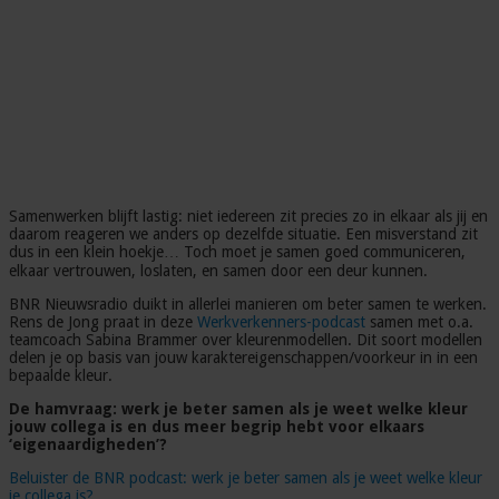
Samenwerken blijft lastig: niet iedereen zit precies zo in elkaar als jij en
daarom reageren we anders op dezelfde situatie. Een misverstand zit
dus in een klein hoekje… Toch moet je samen goed communiceren,
elkaar vertrouwen, loslaten, en samen door een deur kunnen.
BNR Nieuwsradio duikt in allerlei manieren om beter samen te werken.
Rens de Jong praat in deze
Werkverkenners-podcast
samen met o.a.
teamcoach Sabina Brammer over kleurenmodellen. Dit soort modellen
delen je op basis van jouw karaktereigenschappen/voorkeur in in een
bepaalde kleur.
De hamvraag: werk je beter samen als je weet welke kleur
jouw collega is en dus meer begrip hebt voor elkaars
‘eigenaardigheden’?
Beluister de BNR podcast: werk je beter samen als je weet welke kleur
je collega is?