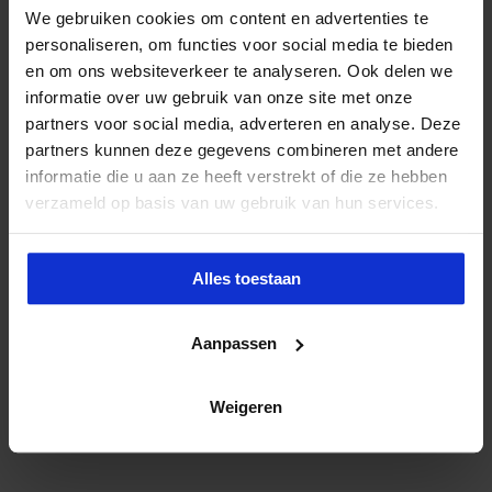
We gebruiken cookies om content en advertenties te
Site
personaliseren, om functies voor social media te bieden
Mijn naam, e-mail en site opslaan in deze browser voor de
en om ons websiteverkeer te analyseren. Ook delen we
volgende keer wanneer ik een reactie plaats.
informatie over uw gebruik van onze site met onze
partners voor social media, adverteren en analyse. Deze
partners kunnen deze gegevens combineren met andere
Zoeken
naar:
informatie die u aan ze heeft verstrekt of die ze hebben
Nieuwsbrief
verzameld op basis van uw gebruik van hun services.
Alles toestaan
Aanpassen
Weigeren