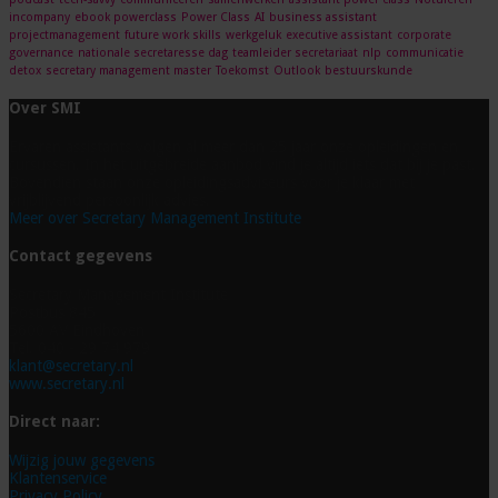
incompany
ebook powerclass
Power Class
AI
business assistant
projectmanagement
future work skills
werkgeluk
executive assistant
corporate
governance
nationale secretaresse dag
teamleider secretariaat
nlp
communicatie
detox
secretary management master
Toekomst
Outlook
bestuurskunde
Over SMI
Ervaren assistants volgen al meer dan 25 jaar onze opleidingen en
cursussen. In het uitgebreide aanbod vind je altijd iets dat bij je past.
Bovendien staan onze opleidingsadviseurs voor je klaar met
vrijblijvend persoonlijk advies.
Meer over Secretary Management Institute
Contact gegevens
Secretary Management Institute
Postbus 845
5600 AV Eindhoven
Tel. 040 - 29 74 979
klant@secretary.nl
www.secretary.nl
Direct naar:
Wijzig jouw gegevens
Klantenservice
Privacy Policy