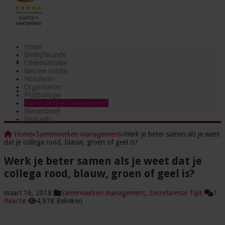
Testjes
Incompany
Home
Bedrijfskunde
Partnerships
Communicatie
Nieuwe media
Notuleren
Organiseren
Blog
Psychologie
Samenwerken management
Nieuwsbrief
Podcasts
Home
»
Samenwerken management
»
Werk je beter samen als je weet
dat je collega rood, blauw, groen of geel is?
Werk je beter samen als je weet dat je
collega rood, blauw, groen of geel is?
maart 16, 2018
Samenwerken management
,
Secretaresse Tips
1
Reactie
4,978 Bekeken