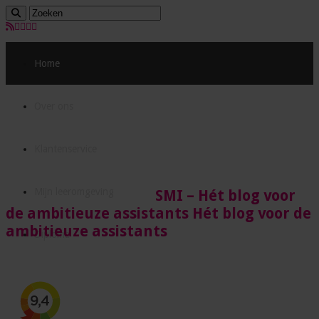
Home
Over ons
Klantenservice
Mijn leeromgeving
SMI – Hét blog voor
de ambitieuze assistants Hét blog voor de
ambitieuze assistants
Diploma
Acties