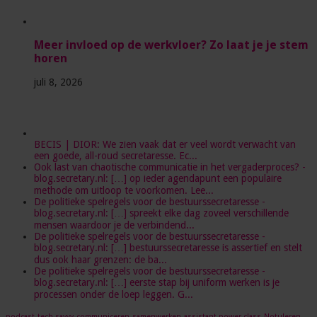
Meer invloed op de werkvloer? Zo laat je je stem
horen
juli 8, 2026
BECIS | DIOR: We zien vaak dat er veel wordt verwacht van
een goede, all-roud secretaresse. Ec...
Ook last van chaotische communicatie in het vergaderproces? -
blog.secretary.nl: […] op ieder agendapunt een populaire
methode om uitloop te voorkomen. Lee...
De politieke spelregels voor de bestuurssecretaresse -
blog.secretary.nl: […] spreekt elke dag zoveel verschillende
mensen waardoor je de verbindend...
De politieke spelregels voor de bestuurssecretaresse -
blog.secretary.nl: […] bestuurssecretaresse is assertief en stelt
dus ook haar grenzen: de ba...
De politieke spelregels voor de bestuurssecretaresse -
blog.secretary.nl: […] eerste stap bij uniform werken is je
processen onder de loep leggen. G...
podcast
tech-savvy
communiceren
samenwerken
assistant power class
Notuleren