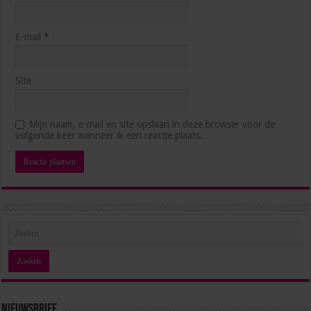
E-mail
*
Site
Hoe blijf je als management assistant ambitieus
Mijn naam, e-mail en site opslaan in deze browser voor de
zonder jezelf voorbij te lopen?
volgende keer wanneer ik een reactie plaats.
juli 1, 2026
Nieuwsbrief