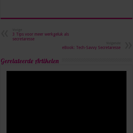
Vorige
3 Tips voor meer werkgeluk als
secretaresse
Volgende
eBook: Tech-Savvy Secretaresse
Gerelateerde Artikelen