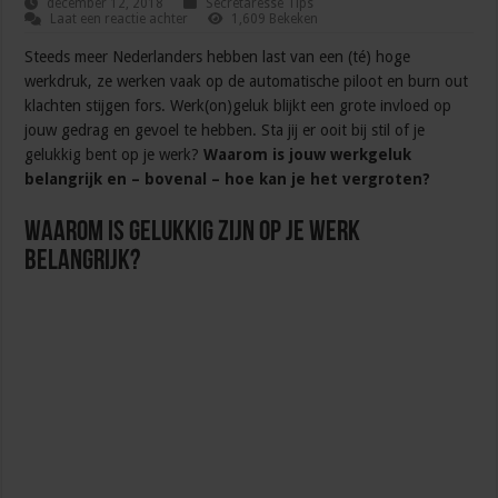
december 12, 2018
Secretaresse Tips
Laat een reactie achter
1,609 Bekeken
Steeds meer Nederlanders hebben last van een (té) hoge
werkdruk, ze werken vaak op de automatische piloot en burn out
klachten stijgen fors. Werk(on)geluk blijkt een grote invloed op
jouw gedrag en gevoel te hebben. Sta jij er ooit bij stil of je
gelukkig bent op je werk?
Waarom is jouw werkgeluk
belangrijk en – bovenal – hoe kan je het vergroten?
Waarom is gelukkig zijn op je werk
belangrijk?