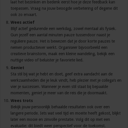
laat het bezinken en bedenk eerst hoe je deze feedback kan
toepassen. Vraag na jouw beoogde verbetering of degene dit
ook zo ervaart.
Wees actief
Blijf actief gedurende een werkdag, zowel mentaal als fysiek.
Gun jezelf een aantal minuten pauze tussendoor naast je
reguliere pauze. Het is bewezen dat je door korte pauzes te
nemen productiever werkt. Organiseer bijvoorbeeld een
creatieve brainstorm, maak een kleine wandeling, bekijk een
nuttige video of beluister je favoriete lied.
Geniet
Sta stil bij wat je hebt en doet, geef extra aandacht aan de
werkzaamheden die je leuk vindt, heb plezier met je collega’s en
vier je successen. Wanneer je even stil staat bij bepaalde
momenten, geniet je meer van de reis die je doormaakt.
Wees trots
Bekijk jouw persoonlijk behaalde resultaten ook over een
langere periode. Iets wat veel tijd en moeite heeft gekost, blijkt
later een mooie en zinvolle prestatie. Volg dit op met een
evaluatie: dit biedt weer perspectief voor de toekomst.