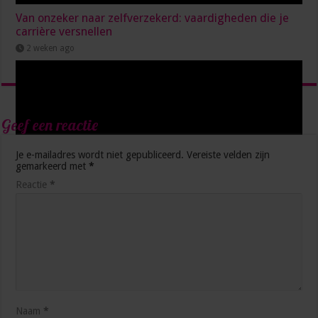
Van onzeker naar zelfverzekerd: vaardigheden die je
carrière versnellen
2 weken ago
Geef een reactie
Je e-mailadres wordt niet gepubliceerd.
Vereiste velden zijn
gemarkeerd met
*
Reactie
*
5 manieren waarop AI je productiever maakt op het
werk
3 weken ago
Naam
*