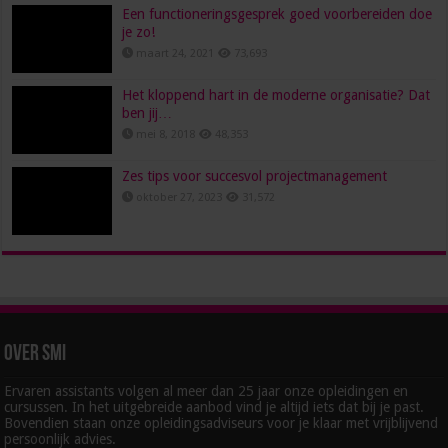
Een functioneringsgesprek goed voorbereiden doe
je zo!
maart 24, 2021
73,693
Het kloppend hart in de moderne organisatie? Dat
ben jij…
mei 8, 2018
48,353
Zes tips voor succesvol projectmanagement
oktober 27, 2023
31,572
Over SMI
Ervaren assistants volgen al meer dan 25 jaar onze opleidingen en
cursussen. In het uitgebreide aanbod vind je altijd iets dat bij je past.
Bovendien staan onze opleidingsadviseurs voor je klaar met vrijblijvend
persoonlijk advies.