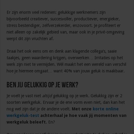
Er zijn enorm veel redenen: gelukkige werknemers zijn
bijvoorbeeld creatiever, succesvoller, productiever, energieker,
stress bestendiger, zelfverzekerder, enzovoort. Je profiteert er
niet alleen op zakelijk gebied van, maar ook in je privé-omgeving
werpt dit zijn vruchten af.
Draai het ook eens om en denk aan klagende collega’s, saaie
taakjes, geen waardering krijgen, overwerken… Irritaties op het
werk zijn niet te vermijden. Wél maakt het een wereld van verschil
hoe je hiermee omgaat… want 40% van jouw geluk is maakbaar.
Ben jij gelukkig op je werk?
Je voelt je vast niet
altijd
gelukkig op je werk. Gelukkig zijn er 2
soorten werkgeluk. Ervaar je de ene vorm even niet, dan kan het
nog wel zijn dat je de andere voelt.
Met onze
korte online
werkgeluk-test
achterhaal je hoe vaak jij momenten van
werkgeluk beleeft.
En?