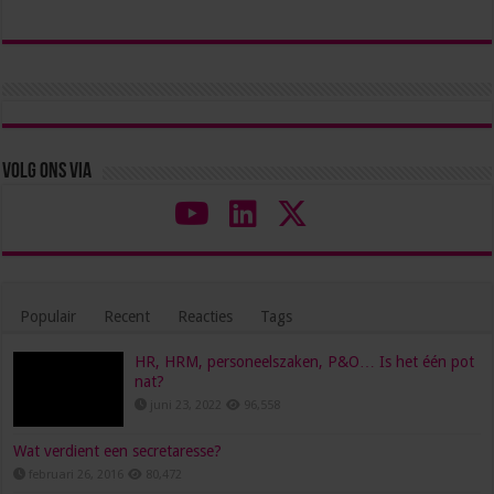
Volg ons via
Populair
Recent
Reacties
Tags
HR, HRM, personeelszaken, P&O… Is het één pot
nat?
juni 23, 2022
96,558
Wat verdient een secretaresse?
februari 26, 2016
80,472