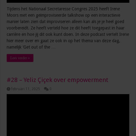
Tijdens het Nationaal Secretaresse Congres 2025 heeft Irene
Moors met een geïmproviseerde talkshow op een interactieve
manier laten zien dat improviseren alleen kan als je je heel goed
voorbereidt. Ze heeft verteld hoe ze dit heeft toegepast in haar
carrière en hoe jij dit ook kunt doen. In deze podcast vertelt Irene
hier meer over en gaat ze ook in op het thema van deze dag,
namelijk ‘Get out of the …
Lees verder »
#28 – Yeliz Çiçek over empowerment
februari 11, 2025
0