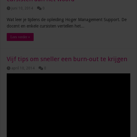
juni 10, 2014
0
Wat leer je tijdens de opleiding Hoger Management Support. De
docent en enkele cursisten vertellen het...
Lees verder »
Vijf tips om sneller een burn-out te krijgen
april 10, 2014
0