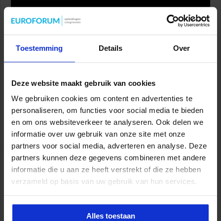
Stel je voor: een teamleider die alles zelf beslist De teamleider is
Toestemming
Details
Over
aangesteld om het team te leiden. Wat betekent dat eigenlijk?
Een team leiden betekent dat er iemand is die
eindverantwoordelijkheid heeft over de te nemen beslissingen.
Deze website maakt gebruik van cookies
Hoe zou het zijn als de teamleider in zijn eentje beslist over alles
We gebruiken cookies om content en advertenties te
en dat meedeelt in een ‘teamoverleg’. Het overleg heeft een
richting namelijk: één richting. De teamleden zijn er aan …
personaliseren, om functies voor social media te bieden
en om ons websiteverkeer te analyseren. Ook delen we
Lees verder »
informatie over uw gebruik van onze site met onze
partners voor social media, adverteren en analyse. Deze
partners kunnen deze gegevens combineren met andere
Jouw confronterende digitale wake-up call
informatie die u aan ze heeft verstrekt of die ze hebben
juni 13, 2019
0
verzameld op basis van uw gebruik van hun services.
Alles toestaan