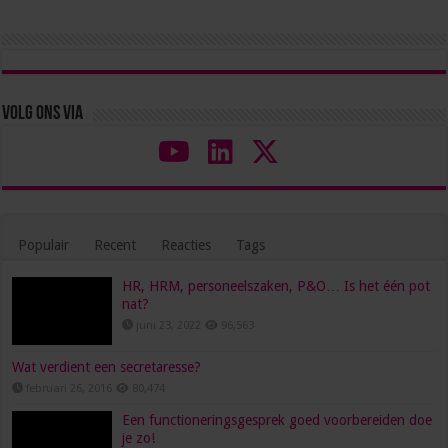
Volg ons via
Populair
Recent
Reacties
Tags
HR, HRM, personeelszaken, P&O… Is het één pot
nat?
juni 23, 2022
96,563
Wat verdient een secretaresse?
februari 26, 2016
80,474
Een functioneringsgesprek goed voorbereiden doe
je zo!