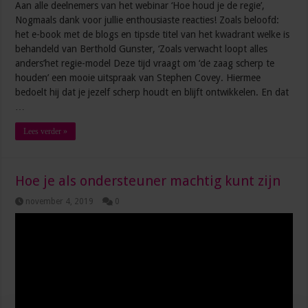
Aan alle deelnemers van het webinar ‘Hoe houd je de regie’,
Nogmaals dank voor jullie enthousiaste reacties! Zoals beloofd:
het e-book met de blogs en tipsde titel van het kwadrant welke is
behandeld van Berthold Gunster, ‘Zoals verwacht loopt alles
anders’het regie-model Deze tijd vraagt om ‘de zaag scherp te
houden’ een mooie uitspraak van Stephen Covey. Hiermee
bedoelt hij dat je jezelf scherp houdt en blijft ontwikkelen. En dat
…
Lees verder »
Hoe je als ondersteuner machtig kunt zijn
november 4, 2019
0