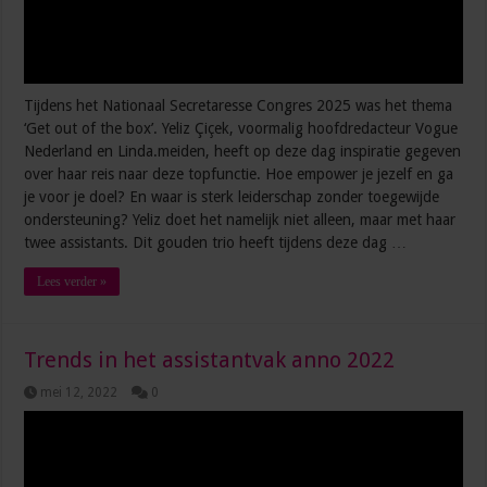
Tijdens het Nationaal Secretaresse Congres 2025 was het thema
‘Get out of the box’. Yeliz Çiçek, voormalig hoofdredacteur Vogue
Nederland en Linda.meiden, heeft op deze dag inspiratie gegeven
over haar reis naar deze topfunctie. Hoe empower je jezelf en ga
je voor je doel? En waar is sterk leiderschap zonder toegewijde
ondersteuning? Yeliz doet het namelijk niet alleen, maar met haar
twee assistants. Dit gouden trio heeft tijdens deze dag …
Lees verder »
Trends in het assistantvak anno 2022
mei 12, 2022
0