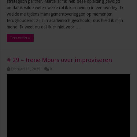
strategisch partner. Marcella: “Ik heb deze opleiding gevolgd
omdat ik wilde weten welke rol ik kan nemen in een overleg. Ik
voelde me tijdens managementoverleggen op momenten
terughoudend. Zij zijn academisch geschoold, dus hield ik mijn
mond. Ik weet nu dat ik er niet voor …
Lees verder »
# 29 – Irene Moors over improviseren
februari 11, 2025
0