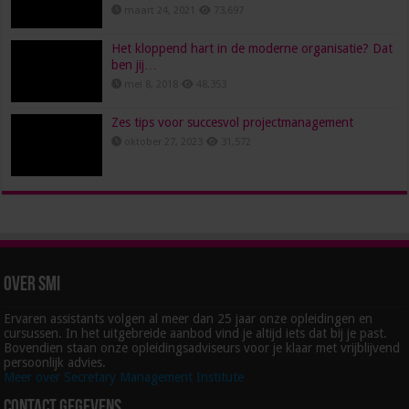
maart 24, 2021
73,697
Het kloppend hart in de moderne organisatie? Dat
ben jij…
mei 8, 2018
48,353
Zes tips voor succesvol projectmanagement
oktober 27, 2023
31,572
Over SMI
Ervaren assistants volgen al meer dan 25 jaar onze opleidingen en
cursussen. In het uitgebreide aanbod vind je altijd iets dat bij je past.
Bovendien staan onze opleidingsadviseurs voor je klaar met vrijblijvend
persoonlijk advies.
Meer over Secretary Management Institute
Contact gegevens