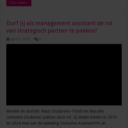
Lees verder »
Durf jij als management assistant de rol
van strategisch partner te pakken?
april 9, 2025
0
Moeder en dochter Marjo Dizdarević–Poeth en Marcella
Lemmens-Dizdarević pakken deze rol. Zij deden beiden in 2019
en 2024 mee aan de opleiding Executive Assistant/PA als