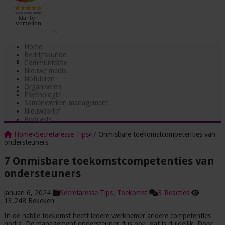
Testjes
Incompany
Home
Bedrijfskunde
Partnerships
Communicatie
Nieuwe media
Notuleren
Organiseren
Blog
Psychologie
Samenwerken management
Nieuwsbrief
Podcasts
Home
»
Secretaresse Tips
»
7 Onmisbare toekomstcompetenties van
ondersteuners
7 Onmisbare toekomstcompetenties van
ondersteuners
januari 6, 2024
Secretaresse Tips
,
Toekomst
3 Reacties
13,248 Bekeken
In de nabije toekomst heeft iedere werknemer andere competenties
nodig. De management ondersteuner dus ook, dat is duidelijk. Door