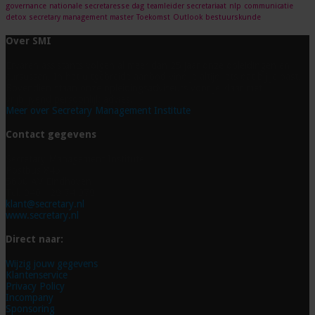
governance
nationale secretaresse dag
teamleider secretariaat
nlp
communicatie
detox
secretary management master
Toekomst
Outlook
bestuurskunde
Over SMI
Ervaren assistants volgen al meer dan 25 jaar onze opleidingen en
cursussen. In het uitgebreide aanbod vind je altijd iets dat bij je past.
Bovendien staan onze opleidingsadviseurs voor je klaar met
vrijblijvend persoonlijk advies.
Meer over Secretary Management Institute
Contact gegevens
Secretary Management Institute
Postbus 845
5600 AV Eindhoven
Tel. 040 - 29 74 979
klant@secretary.nl
www.secretary.nl
Direct naar:
Wijzig jouw gegevens
Klantenservice
Privacy Policy
Incompany
Sponsoring