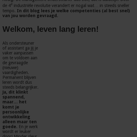
e
de 4
industriële revolutie verandert er nogal wat… in steeds sneller
tempo.
In dit blog lees je welke competenties (al best snel)
van jou worden gevraagd.
Welkom, leven lang leren!
Als ondersteuner
of assistant ga jij je
vaker aanpassen
om te voldoen aan
de gevraagde
(nieuwe)
vaardigheden.
Permanent blijven
leren wordt dus
steeds belangrijker.
Ja, dit klinkt
spannend,
maar… het
komt je
persoonlijke
ontwikkeling
alleen maar ten
goede.
En je werk
wordt er leuker
door! Minder sleur