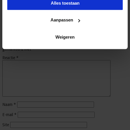
Alles toestaan
Pingback:
Heb jij de juiste secretaresse skills voor de toekomst?
- blog.secretary.nl
Pingback:
Uit je comfort zone: waarom dit zo lastig én
Aanpassen
waardevol is - blog.secretary.nl
Geef een reactie
Weigeren
Je e-mailadres wordt niet gepubliceerd.
Vereiste velden zijn
gemarkeerd met
*
Reactie
*
Naam
*
E-mail
*
Site