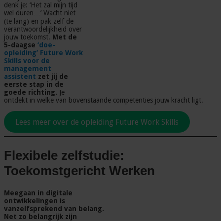
denk je: ‘Het zal mijn tijd
wel duren…’ Wacht niet
(te lang) en pak zelf de
verantwoordelijkheid over
jouw toekomst.
Met de
5-daagse
‘doe-
opleiding’ Future Work
Skills voor de
management
assistent
zet jij de
eerste stap in de
goede richting.
Je
ontdekt in welke van bovenstaande competenties jouw kracht ligt.
Lees meer over de opleiding Future Work Skills
Flexibele zelfstudie:
Toekomstgericht Werken
Meegaan in digitale
ontwikkelingen is
vanzelfsprekend van belang.
Net zo belangrijk zijn