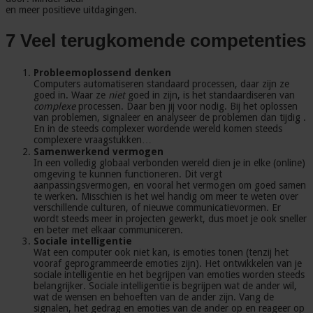
en meer positieve uitdagingen.
7 Veel terugkomende competenties
Probleemoplossend denken
Computers automatiseren standaard processen, daar zijn ze
goed in. Waar ze
niet
goed in zijn, is het standaardiseren van
complexe
processen. Daar ben jij voor nodig. Bij het oplossen
van problemen, signaleer en analyseer de problemen dan tijdig .
En in de steeds complexer wordende wereld komen steeds
complexere vraagstukken…
Samenwerkend vermogen
In een volledig globaal verbonden wereld dien je in elke (online)
omgeving te kunnen functioneren. Dit vergt
aanpassingsvermogen, en vooral het vermogen om goed samen
te werken. Misschien is het wel handig om meer te weten over
verschillende culturen, of nieuwe communicatievormen. Er
wordt steeds meer in projecten gewerkt, dus moet je ook sneller
en beter met elkaar communiceren.
Sociale intelligentie
Wat een computer ook niet kan, is emoties tonen (tenzij het
vooraf geprogrammeerde emoties zijn). Het ontwikkelen van je
sociale intelligentie en het begrijpen van emoties worden steeds
belangrijker. Sociale intelligentie is begrijpen wat de ander wil,
wat de wensen en behoeften van de ander zijn. Vang de
signalen, het gedrag en emoties van de ander op en reageer op