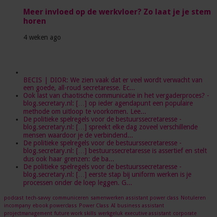
Meer invloed op de werkvloer? Zo laat je je stem
horen
4 weken ago
BECIS | DIOR: We zien vaak dat er veel wordt verwacht van
een goede, all-roud secretaresse. Ec...
Ook last van chaotische communicatie in het vergaderproces? -
blog.secretary.nl: […] op ieder agendapunt een populaire
methode om uitloop te voorkomen. Lee...
De politieke spelregels voor de bestuurssecretaresse -
blog.secretary.nl: […] spreekt elke dag zoveel verschillende
mensen waardoor je de verbindend...
De politieke spelregels voor de bestuurssecretaresse -
blog.secretary.nl: […] bestuurssecretaresse is assertief en stelt
dus ook haar grenzen: de ba...
De politieke spelregels voor de bestuurssecretaresse -
blog.secretary.nl: […] eerste stap bij uniform werken is je
processen onder de loep leggen. G...
podcast
tech-savvy
communiceren
samenwerken
assistant power class
Notuleren
incompany
ebook powerclass
Power Class
AI
business assistant
projectmanagement
future work skills
werkgeluk
executive assistant
corporate