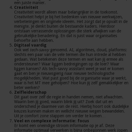
een juiste manier.
Creativiteit
Creativiteit wordt alleen maar belangrijker in de toekomst.
Creativiteit helpt je bij het bedenken van nieuwe werkwijzen,
verbeteringen en originele ideeën. Het zorgt dat je opvalt in de
menigte. Je denkt buiten de bestaande kaders. Hierdoor
ontstaan verrassende oplossingen die sterk afwijken van de
gebruikelijke benadering. En dat is juist waar organisaties
behoefte aan hebben.
Digitaal vaardig
Ook wel
tech-savvy
genoemd. AI, algoritmes, cloud, platforms:
slechts een paar van de vele termen die hun intrede al hebben
gedaan. Wat betekenen deze termen en wat kan jij ermee als
ondersteuner? Waar liggen bedreigingen op de loer? Waar
liggen kansen? Als tech-savvy assistant weet je wat er komen
gaat en ben je nieuwsgierig naar nieuwe technologische
mogelijkheden. Wat past goed bij de organisatie waar je werkt,
waar is het MT mee geholpen? Hoe kun jij zelf gemakkelijker en
beter werken?
Zelfleiderschap
Dit gaat over zelf de regie in handen nemen, niet afwachten.
Waarin ben jij goed, waarin blink jij uit? Zoek dat uit en
onderscheid je daarmee van de rest. Hierbij hoort ook duidelijke
keuzes kunnen maken en wellicht nieuwe wegen bewandelen.
Uit je comfort zone stappen om verder te komen…
Veel en complexe informatie: focus
Er komt een oneindige stroom informatie op je af. Deze
informatie optimaal verwerken is bijna onbegonnen werk (open