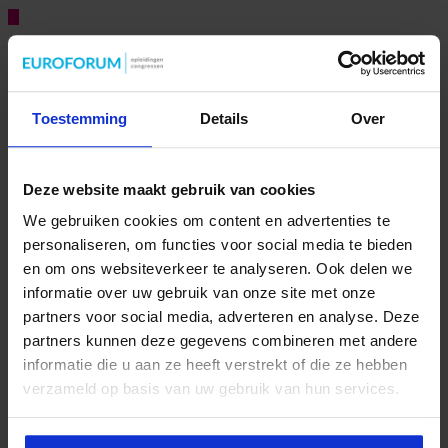
Bekijk ook
Toestemming
Details
Over
Van onzeker naar zelfverzekerd: vaardigheden die je
carrière versnellen
2 weken ago
Deze website maakt gebruik van cookies
We gebruiken cookies om content en advertenties te
personaliseren, om functies voor social media te bieden
en om ons websiteverkeer te analyseren. Ook delen we
Hoe blijf je als management assistant
informatie over uw gebruik van onze site met onze
ambitieus zonder jezelf voorbij te lopen?
partners voor social media, adverteren en analyse. Deze
De nieuwe generatie management assistants is niet minder ambitieus.
partners kunnen deze gegevens combineren met andere
Ze zijn klaar met het idee …
informatie die u aan ze heeft verstrekt of die ze hebben
3 Reacties
verzameld op basis van uw gebruik van hun services.
5 manieren waarop AI je productiever maakt op het
werk
Pingback:
Nationale Secretaresse Dag: zin of onzin? -
blog.secretary.nl
3 weken ago