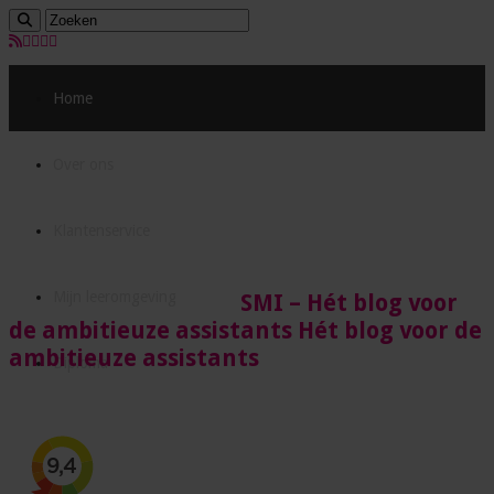
Home
Over ons
Klantenservice
Mijn leeromgeving
SMI – Hét blog voor
de ambitieuze assistants Hét blog voor de
ambitieuze assistants
Diploma
Acties