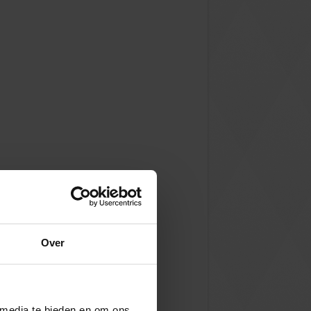
Over
 media te bieden en om ons