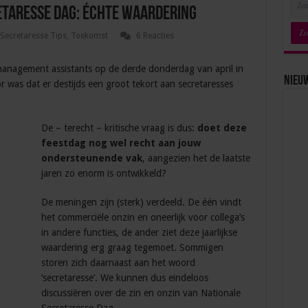
etaresse Dag: échte waardering
Secretaresse Tips
,
Toekomst
6 Reacties
management assistants op de derde donderdag van april in
Nieu
r was dat er destijds een groot tekort aan secretaresses
De – terecht – kritische vraag is dus:
doet deze
feestdag nog wel recht aan
jouw
ondersteunende vak
, aangezien het de laatste
jaren zo enorm is ontwikkeld?
De meningen zijn (sterk) verdeeld. De één vindt
het commerciële onzin en oneerlijk voor collega’s
in andere functies, de ander ziet deze jaarlijkse
waardering erg graag tegemoet. Sommigen
storen zich daarnaast aan het woord
‘secretaresse’. We kunnen dus eindeloos
discussiëren over de zin en onzin van Nationale