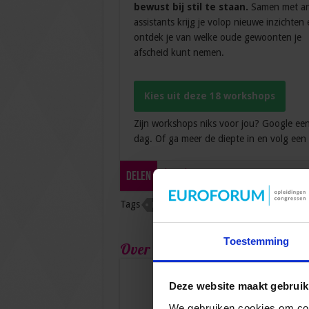
bewust bij stil te staan.
Samen met a
assistants krijg je volop nieuwe inzichten 
ontdek je van welke oude gewoonten je
afscheid kunt nemen.
Kies uit deze 18 workshops
Zijn workshops niks voor jou? Google ee
dag. Of ga meer de diepte in en volg ee
tweet
Delen
Tags
NATIONALE SECRETARESSE DAG
SECRET
Toestemming
Over admin
Deze website maakt gebruik
We gebruiken cookies om cont