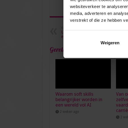
websiteverkeer te analyseren
media, adverteren en analys
verstrekt of die ze hebben v
Vorige
Leer ‘nee’ zeggen tegen de ander
en ‘ja’ tegen jezelf
Weigeren
Gerelateerde Artikelen
Waarom soft skills
Van o
belangrijker worden in
zelfv
een wereld vol AI
vaard
carri
2 weken ago
2 we