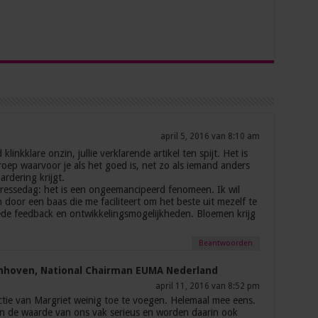
april 5, 2016 van 8:10 am
linkklare onzin, jullie verklarende artikel ten spijt. Het is
ep waarvoor je als het goed is, net zo als iemand anders
ardering krijgt.
aressedag: het is een ongeemancipeerd fenomeen. Ik wil
door een baas die me faciliteert om het beste uit mezelf te
de feedback en ontwikkelingsmogelijkheden. Bloemen krijg
Beantwoorden
nhoven, National Chairman EUMA Nederland
april 11, 2016 van 8:52 pm
ctie van Margriet weinig toe te voegen. Helemaal mee eens.
n de waarde van ons vak serieus en worden daarin ook