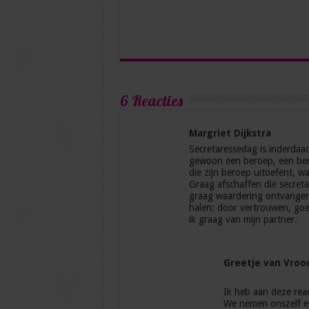
6 Reacties
Margriet Dijkstra
Secretaressedag is inderdaad k
gewoon een beroep, een bero
die zijn beroep uitoefent, wa
Graag afschaffen die secret
graag waardering ontvangen 
halen: door vertrouwen, goe
ik graag van mijn partner.
Greetje van Vroo
Ik heb aan deze rea
We nemen onszelf e