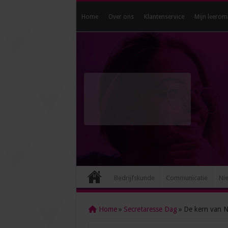
Home
Over ons
Klantenservice
Mijn leerom
Bedrijfskunde
Communicatie
Ni
Home
»
Secretaresse Dag
»
De kern van N