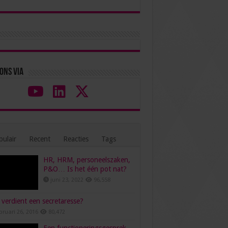
ons via
ulair
Recent
Reacties
Tags
HR, HRM, personeelszaken,
P&O… Is het één pot nat?
juni 23, 2022
96,558
verdient een secretaresse?
bruari 26, 2016
80,472