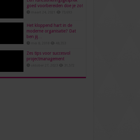
Een functioneringsgesprek
goed voorbereiden doe je zo!
maart 24, 2021
73,693
Het kloppend hart in de
moderne organisatie? Dat
ben jij…
mei 8, 2018
48,353
Zes tips voor succesvol
projectmanagement
oktober 27, 2023
31,572