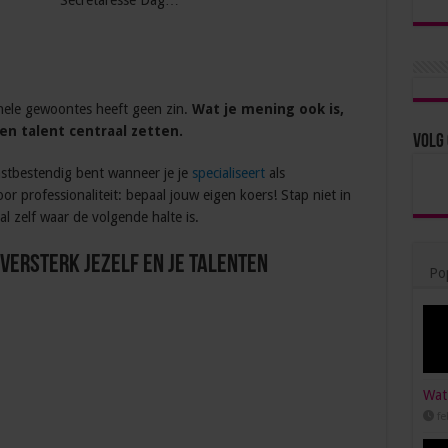
Secretaresse Dag…
nele gewoontes heeft geen zin.
Wat je mening ook is,
en talent centraal zetten.
Volg 
mstbestendig bent wanneer je je
specialiseert
als
r professionaliteit: bepaal jouw eigen koers! Stap niet in
l zelf waar de volgende halte is.
versterk jezelf en je talenten
Pop
Wat 
fe