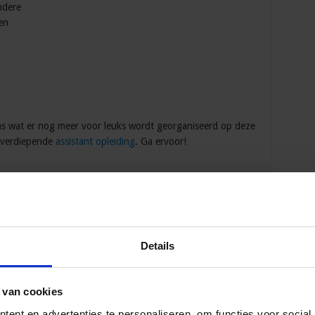
ndere
en
ns wat er nog meer voor leuks wordt georganiseerd op deze
n verdiepende
assistant opleiding
. Ga ervoor!
ARESSEDAG
Details
 van cookies
ent en advertenties te personaliseren, om functies voor social