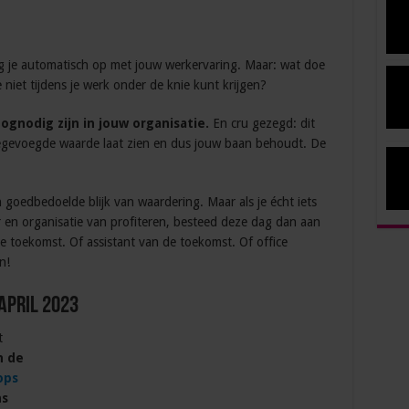
 je automatisch op met jouw werkervaring. Maar: wat doe
 niet tijdens je werk onder de knie kunt krijgen?
oognodig zijn in jouw organisatie.
En cru gezegd: dit
oegevoegde waarde laat zien en dus jouw baan behoudt. De
 goedbedoelde blijk van waardering. Maar als je écht iets
 en organisatie van profiteren, besteed deze dag dan aan
e toekomst. Of assistant van de toekomst. Of office
n!
april 2023
t
n de
ops
ns