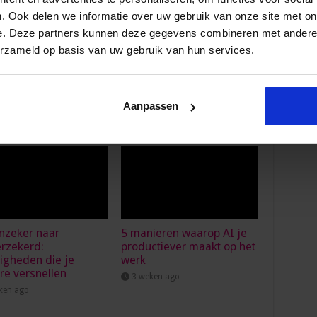
. Ook delen we informatie over uw gebruik van onze site met on
e. Deze partners kunnen deze gegevens combineren met andere i
erzameld op basis van uw gebruik van hun services.
Volgende
6 Kenmerken van persoonlijk
leiderschap bij ondersteuners
Aanpassen
nzeker naar
5 manieren waarop AI je
erzekerd:
productiever maakt op het
igheden die je
werk
ère versnellen
3 weken ago
ken ago