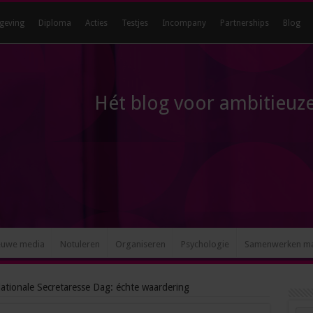
geving
Diploma
Acties
Testjes
Incompany
Partnerships
Blog
Hét blog voor ambitieuze
euwe media
Notuleren
Organiseren
Psychologie
Samenwerken m
ationale Secretaresse Dag: échte waardering