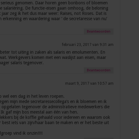
 serieus genomen. Daar horen geen bonbons of bloemen
e salariëring. De functie-eisen gaan omhoog, de beloning
t jaar zeg ik het dus maar weer: Raises, not Roses. Dat is
an erkenning en waardering waar ‘ de secretaresse van nu’
Beantwoorden
februari 23, 2017 van 9:31 am
eter tot uiting in zaken als salaris en emolumenten. En
at. Werkgevers komen met een waslijst aan eisen, maar
ager salaris tegenover.
Beantwoorden
maart 9, 2017 van 10:57 am
p wel een dag in het leven roepen.
egen mijn mede secretaressecollega’s en ik bloemen en ik
rg opgelaten tegenover de administratieve medewerkers die
 Ik gaf mijn bos meestal aan één van hen.
lekkers bij de koffie gehaald voor iedereen en waarom ook
r best iets van zijn/haar baan te maken en er het beste uit
groep vind ik onzin!!!!