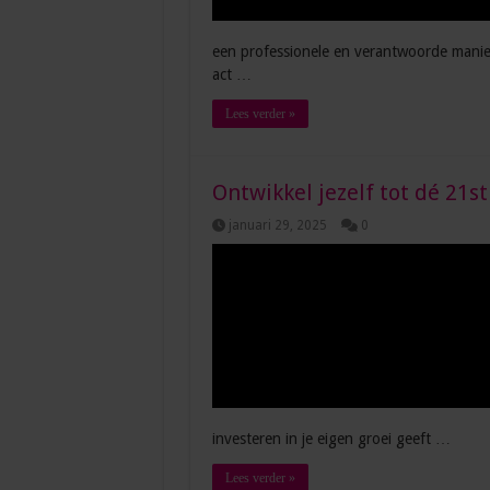
een professionele en verantwoorde manie
act …
Lees verder »
Ontwikkel jezelf tot dé 21st
januari 29, 2025
0
investeren in je eigen groei geeft …
Lees verder »