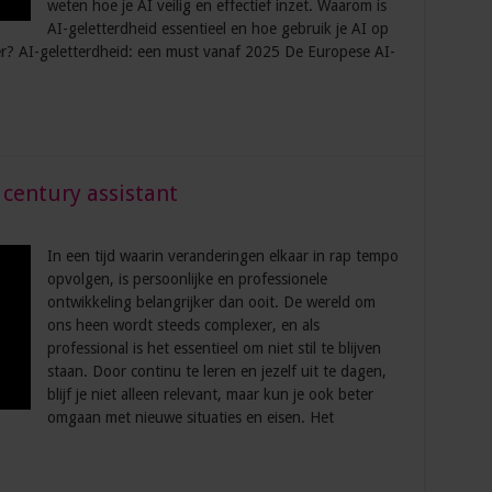
weten hoe je AI veilig en effectief inzet. Waarom is
AI-geletterdheid essentieel en hoe gebruik je AI op
r? AI-geletterdheid: een must vanaf 2025 De Europese AI-
 century assistant
In een tijd waarin veranderingen elkaar in rap tempo
opvolgen, is persoonlijke en professionele
ontwikkeling belangrijker dan ooit. De wereld om
ons heen wordt steeds complexer, en als
professional is het essentieel om niet stil te blijven
staan. Door continu te leren en jezelf uit te dagen,
blijf je niet alleen relevant, maar kun je ook beter
omgaan met nieuwe situaties en eisen. Het