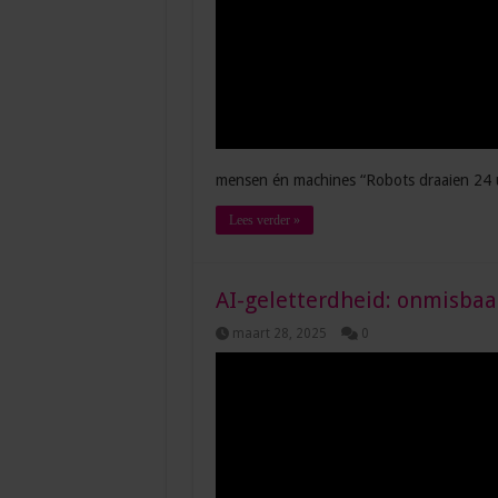
mensen én machines “Robots draaien 24 u
Lees verder »
AI-geletterdheid: onmisbaa
maart 28, 2025
0