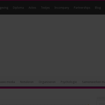
geving
Diploma
Acties
Testjes
Incompany
Partnerships
Blog
Hét blog voor ambitieuze
euwe media
Notuleren
Organiseren
Psychologie
Samenwerken m