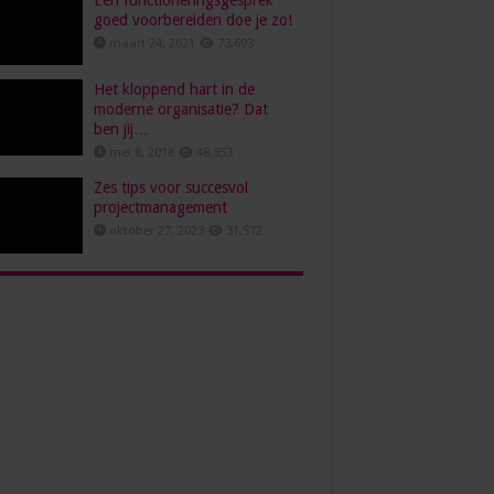
Een functioneringsgesprek
goed voorbereiden doe je zo!
maart 24, 2021
73,693
Het kloppend hart in de
moderne organisatie? Dat
ben jij…
mei 8, 2018
48,353
Zes tips voor succesvol
projectmanagement
oktober 27, 2023
31,572