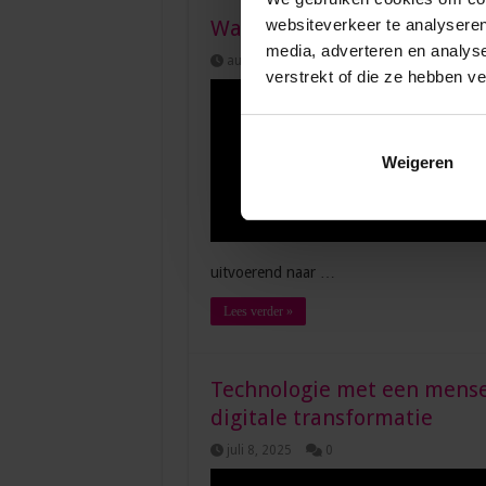
websiteverkeer te analyseren
Waarom zijn soft skills zo 
media, adverteren en analys
augustus 14, 2025
0
verstrekt of die ze hebben v
Weigeren
uitvoerend naar …
Lees verder »
Technologie met een menselij
digitale transformatie
juli 8, 2025
0