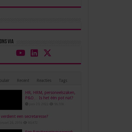
ons via
ulair
Recent
Reacties
Tags
HR, HRM, personeelszaken,
P&O… Is het één pot nat?
juni 23, 2022
96,556
verdient een secretaresse?
bruari 26, 2016
80,472