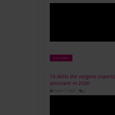
…
Lees verder »
10 skills die volgens exper
assistant in 2030
maart 17, 2026
0