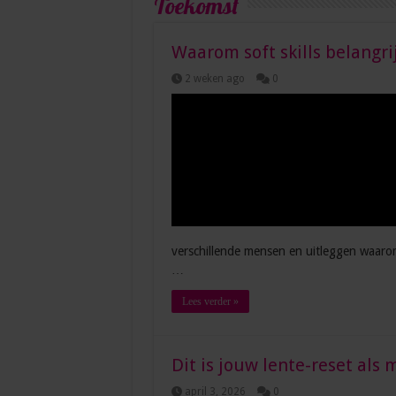
Toekomst
Waarom soft skills belangri
2 weken ago
0
verschillende mensen en uitleggen waarom 
…
Lees verder »
Dit is jouw lente-reset als
april 3, 2026
0