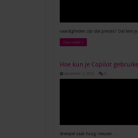
vaardigheden zijn dat precies? Dat lees 
Lees verder »
Hoe kun je Copilot gebruike
december 2, 2025
0
drempel vaak hoog: nieuwe …