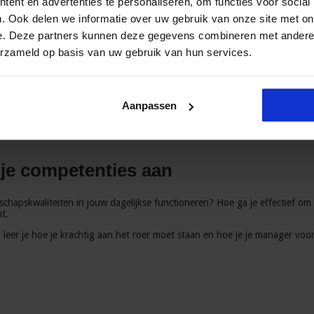
ent en advertenties te personaliseren, om functies voor social
in groepsprocessen en teamleren. Ze is de docent van de opleiding Team
. Ook delen we informatie over uw gebruik van onze site met on
e. Deze partners kunnen deze gegevens combineren met andere i
etariaat
erzameld op basis van uw gebruik van hun services.
tariaat werken? Wil je hen coachen en inspireren, om zodoende het beste
den, beslissingen nemen en ingrijpen of complimenteren?
Aanpassen
er je hoe je dit doet en vergroot je jouw kennis en inzichten. De opleidi
 je competenties aan
rschapskwaliteiten in jouw dagelijkse functioneren? Hoe ga je effectief om 
ht.
eer je hoe je krachtig aan het roer moet staan en hoe je je manager voo