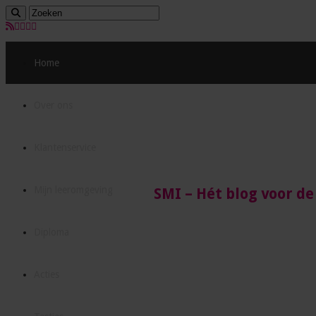
Home
Over ons
Klantenservice
Mijn leeromgeving
SMI – Hét blog voor de
Diploma
Acties
Hét blog voor ambitieuze assista