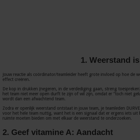
1. Weerstand i
Jouw reactie als coördinator/teamleider heeft grote invloed op hoe de wee
effect creëren.
De kop in drukken (negeren, in de verdediging gaan, streng toespreken) w
het team niet meer open durft te zijn of wil zijn, omdat er “toch niet g
wordt dan een afwachtend team.
Zodra er openlijk weerstand ontstaat in jouw team, je teamleden DURVEN
voor het hele team nuttig, want het is een signaal dat er ergens iets uit 
ruimte moeten bieden om met elkaar de weerstand te onderzoeken.
2. Geef vitamine A: Aandacht