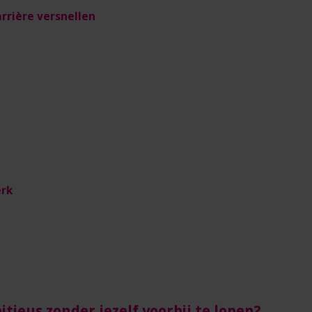
rrière versnellen
erk
tieus zonder jezelf voorbij te lopen?