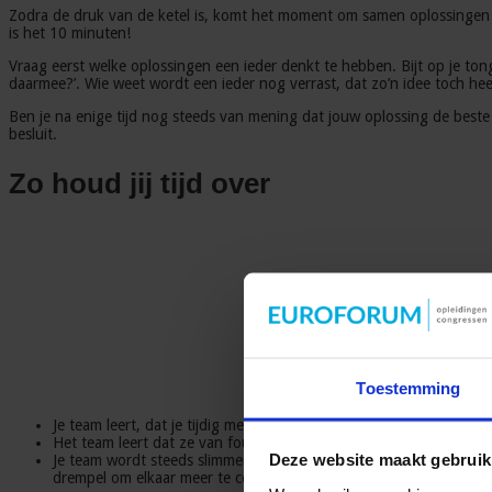
Zodra de druk van de ketel is, komt het moment om samen oplossingen t
is het 10 minuten!
Vraag eerst welke oplossingen een ieder denkt te hebben. Bijt op je ton
daarmee?’. Wie weet wordt een ieder nog verrast, dat zo’n idee toch he
Ben je na enige tijd nog steeds van mening dat jouw oplossing de beste 
besluit.
Zo houd jij tijd over
Toestemming
Het lijkt een langere weg
Je team leert, dat je tijdig met signalen mag komen als er iets nie
Het team leert dat ze van fouten samen kunnen leren en zo een be
Deze website maakt gebruik
Je team wordt steeds slimmer, want aanspreken op elkaars gedrag w
drempel om elkaar meer te coachen.