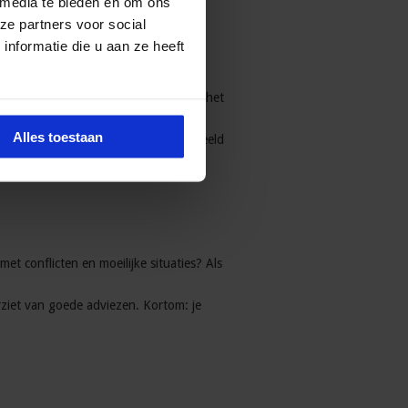
 media te bieden en om ons
coach op het secretariaat.
ze partners voor social
nformatie die u aan ze heeft
 eruit te halen voor zowel het team, het
Alles toestaan
ng is door andere teamleiders beoordeeld
met conflicten en moeilijke situaties? Als
rziet van goede adviezen. Kortom: je