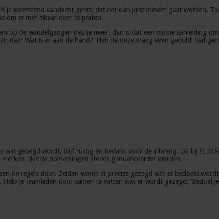
dat als je weerstand aandacht geeft, dat het dan juist minder gaat worden. 
 om er met elkaar over te praten.
d en op de wandelgangen des te meer, dan is dat een mooie aanleiding om
n dat? Wat is er aan de hand?’ Heb na deze vraag even geduld, laat gerus
les wat gezegd wordt, blijf rustig en bedank voor de inbreng. Ga bij IEDER 
dan merken, dat de opmerkingen steeds genuanceerder worden.
ssen de regels door. Zelden wordt er precies gezegd wat er bedoeld wordt
 Help je teamleden door samen te vatten wat er wordt gezegd; ‘Bedoel je 