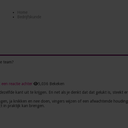
Home
Bedrijfskunde
je team?
 een reactie achter
5,036 Bekeken
ezelfde kant uit te krijgen. En net als je denkt dat dat gelukt is, steekt
ngen, ja knikken en nee doen, vingers wijzen of een afwachtende houdin
ct in praktijk kan brengen.