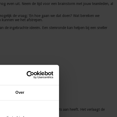
nog even uit. Neem de tijd voor een brainstorm met jouw teamleden, al
al mogelijk de vraag; ‘En hoe gaan we dat doen? Wat bereiken we
en kunnen we het afstrepen.
van de ingebrachte ideeën. Een stemronde kan helpen bij een sneller
Over
uttige feedback waar het hele team iets aan heeft. Het verlaagt de