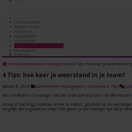
Testjes
Incompany
Communicatie
Nieuwe media
Notuleren
Partnerships
Organiseren
Psychologie
Samenwerken management
Nieuwsbrief
Blog
Podcasts
Home
»
Samenwerken management
»
4 Tips: hoe keer je weerstand in 
4 Tips: hoe keer je weerstand in je team?
januari 8, 2024
Samenwerken management
,
Secretaresse Tips
Laat
Als coördinator of manager van een team doe je je best om alle neuzen d
Vroeg of laat krijgt iedereen ermee te maken; geroddel op de wandelga
mogelijk die ongewenste sfeer? We geven je vier handige tips die je dire