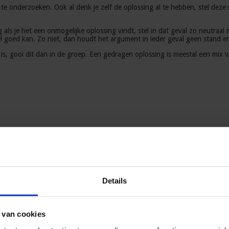
e onderzoeken. Ook al denk je zelf de oplossing al te hebben, stel deze 
g als je het een onmogelijke oplossing vindt, stel in dat geval zo neutra
el goed kan. Zo niet, dan houdt het argument in ieder geval geen stand 
is, gooi dit dan in de groep. Een gedragen oplossing is meestal een mix 
Details
, het lijkt veel tijd te kosten. In werkelijkheid win je tijd:
t pluis is. Frustraties hoeven zo niet hoger op te lopen dan nodig.
ter team worden. De effectiviteit en sfeer gaat erop vooruit.
 van cookies
ordt niet gezien als negatieve kritiek of persoonlijke aanval, maar als n