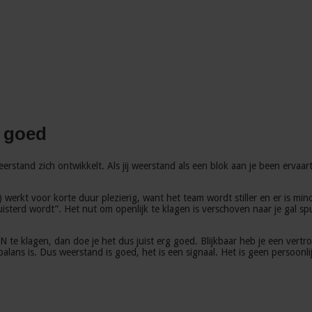
s goed
rstand zich ontwikkelt. Als jij weerstand als een blok aan je been ervaart
erkt voor korte duur plezierig, want het team wordt stiller en er is minde
eluisterd wordt”. Het nut om openlijk te klagen is verschoven naar je gal
 te klagen, dan doe je het dus juist erg goed. Blijkbaar heb je een vert
balans is. Dus weerstand is goed, het is een signaal. Het is geen persoonli