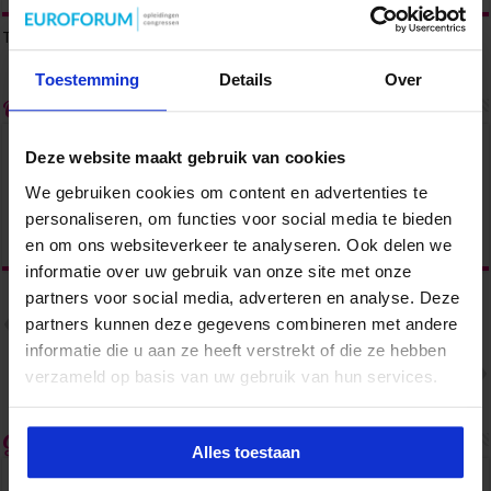
Tags
MULTITASKEN
Toestemming
Details
Over
Over admin
Deze website maakt gebruik van cookies
We gebruiken cookies om content en advertenties te
personaliseren, om functies voor social media te bieden
en om ons websiteverkeer te analyseren. Ook delen we
informatie over uw gebruik van onze site met onze
partners voor social media, adverteren en analyse. Deze
Vorige
partners kunnen deze gegevens combineren met andere
Tech Savvy Assistant Event
2019: de tips van de sprekers
informatie die u aan ze heeft verstrekt of die ze hebben
Volgende
verzameld op basis van uw gebruik van hun services.
Jouw confronterende digitale
wake-up call
Gerelateerde Artikelen
Alles toestaan