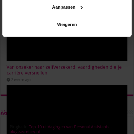
Aanpassen
Weigeren
Van onzeker naar zelfverzekerd: vaardigheden die je
carrière versnellen
2 weken ago
èèn Reactie
Pingback:
Top 10 uitdagingen van Personal Assistants -
blog.secretary.nl