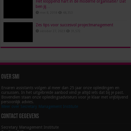
Het kloppend hart in de moderne organisatie? Dat
ben jij…
mei 8, 2018
48,353
Zes tips voor succesvol projectmanagement
oktober 27, 2023
31,572
Over SMI
Ervaren assistants volgen al meer dan 25 jaar onze opleidingen en
cursussen. In het uitgebreide aanbod vind je altijd iets dat bij je past.
Bovendien staan onze opleidingsadviseurs voor je klaar met vrijblijvend
persoonlijk advies.
Meer over Secretary Management Institute
Contact gegevens
Secretary Management Institute