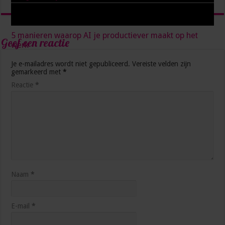
5 manieren waarop AI je productiever maakt op het
Geef een reactie
werk
3 weken ago
Je e-mailadres wordt niet gepubliceerd.
Vereiste velden zijn
gemarkeerd met
*
Reactie
*
Naam
*
Hoe blijf je als management assistant ambitieus
zonder jezelf voorbij te lopen?
juli 1, 2026
E-mail
*