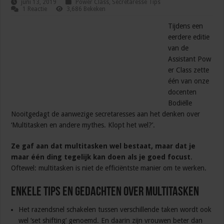
juni 13, 2019
Power Class
,
Secretaresse Tips
1 Reactie
3,686 Bekeken
Tijdens een
eerdere editie
van de
Assistant Pow
er Class zette
één van onze
docenten
Bodiëlle
Nooitgedagt de aanwezige secretaresses aan het denken over
‘Multitasken en andere mythes. Klopt het wel?’.
Ze gaf aan dat multitasken wel bestaat, maar dat je
maar één ding tegelijk kan doen als je goed focust
.
Oftewel: multitasken is niet de efficiëntste manier om te werken.
Enkele tips en gedachten over multitasken
Het razendsnel schakelen tussen verschillende taken wordt ook
wel ‘set shifting’ genoemd. En daarin zijn vrouwen beter dan