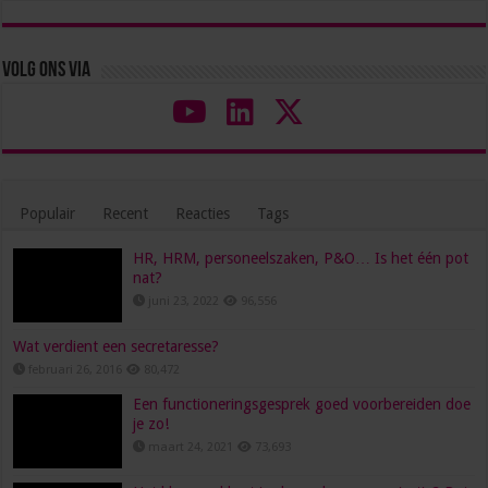
Volg ons via
Populair
Recent
Reacties
Tags
HR, HRM, personeelszaken, P&O… Is het één pot
nat?
juni 23, 2022
96,556
Wat verdient een secretaresse?
februari 26, 2016
80,472
Een functioneringsgesprek goed voorbereiden doe
je zo!
maart 24, 2021
73,693