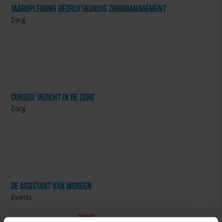
Jaaropleiding Bedrijfskundig Zorgmanagement
Zorg
Cursus: Inzicht in de Zorg
Zorg
De Assistant Van Morgen
Events
tweet