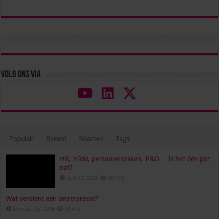
Volg ons via
Populair
Recent
Reacties
Tags
HR, HRM, personeelszaken, P&O… Is het één pot
nat?
juni 23, 2022
96,558
Wat verdient een secretaresse?
februari 26, 2016
80,472