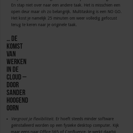
En stap niet over naar een andere taak. Het is misschien een
open deur maar oh zo belangrijk. Multitasking is een NO GO.
Het kost je namelijk 25 minuten om weer volledig gefocust
terug te keren naar je originele taak.
… de
komst
van
werken
in de
cloud –
door
Sander
Hoogend
oorn
Vergroot je flexibiliteit.
Er hoeft steeds minder software
geïnstalleerd worden op een fysieke desktop computer. Kijk
maar eens naar Office 365 of Confluence. Je werkt daarbij