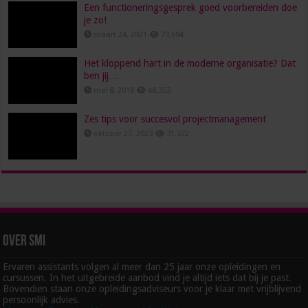
Een functioneringsgesprek goed voorbereiden doe
je zo!
maart 24, 2021
73,694
Het kloppend hart in de moderne organisatie? Dat
ben jij…
mei 8, 2018
48,353
Zes tips voor succesvol projectmanagement
oktober 27, 2023
31,572
Over SMI
Ervaren assistants volgen al meer dan 25 jaar onze opleidingen en
cursussen. In het uitgebreide aanbod vind je altijd iets dat bij je past.
Bovendien staan onze opleidingsadviseurs voor je klaar met vrijblijvend
persoonlijk advies.