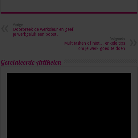
Vorige
Doorbreek de werksleur en geef
je werkgeluk een boost!
Volgende
Multitasken of niet… enkele tips
om je werk goed te doen
Gerelateerde Artikelen