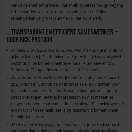
vanuit de Internet browser. Vanaf elk apparaat heb jij toegang
tot bestanden waar ook op de wereld jij werkt. Online
samenwerken vergroot jouw flexibiliteit op je werk.
… transparant en efficiënt samenwerken –
door Rick Pastoor
Probeer niet ALLES te onthouden.
Wellicht houd je in Outlook
al jouw taken bij. Dat betekent dat je toch altijd weer afgeleid
wordt door de binnenkomende e-mails. Alternatieven zijn
Todoist of Things. Kies voor tools met één functie.
Ga slim om met notificaties.
Je hoeft niet altijd bereikbaar te
zijn. Je kunt in Outlook de notificaties aan- en uitzetten voor
bepaalde afzenders. De e-mails van je manager wil je graag
direct ontvangen, maar je hoeft misschien niet meteen te
reageren op een email van je directe collega. Die meldingen zet
je dan uit, of deze mails laat je op gezette tijd binnenkomen.
Zo blijf jij in control.
Maak een efficiencyslag met sneltoetsen.
Jouw toetsenbord
kan meer dan je denkt. Sneltoetsen kunnen razendsnel een