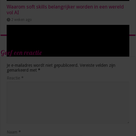
Waarom soft skills belangrijker worden in een wereld
vol AI
2 weken ago
Geef een reactie
Je e-mailadres wordt niet gepubliceerd.
Vereiste velden zijn
gemarkeerd met
*
Reactie
*
Van onzeker naar zelfverzekerd: vaardigheden die je
carrière versnellen
2 weken ago
Naam
*