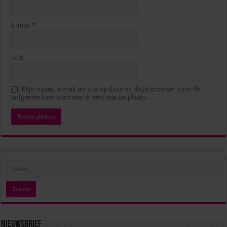
E-mail
*
Site
5 manieren waarop AI je productiever maakt op het
Mijn naam, e-mail en site opslaan in deze browser voor de
werk
volgende keer wanneer ik een reactie plaats.
3 weken ago
Nieuwsbrief