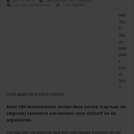
juni 11, 2019
Secretaresse Tips
,
Toekomst
Laat een reactie achter
1,685 Bekeken
Het
Tec
h
Sav
vy
Assi
stan
t
Eve
nt
201
9
vond plaats op 6 juni in Utrecht.
Ruim 100 secretaresses zetten deze eerste stap naar de
(digitale) toekomst van werken: voor zichzelf én de
organisatie.
Het was een verrassende dag met veel nieuwe inzichten en vol