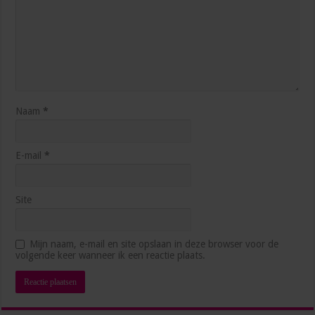
5 manieren waarop AI je productiever maakt op het
werk
3 weken ago
Naam
*
E-mail
*
Site
Hoe blijf je als management assistant ambitieus
Mijn naam, e-mail en site opslaan in deze browser voor de
zonder jezelf voorbij te lopen?
volgende keer wanneer ik een reactie plaats.
juli 1, 2026