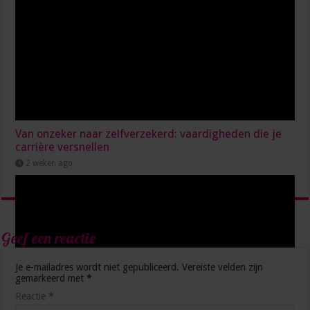
Van onzeker naar zelfverzekerd: vaardigheden die je
carrière versnellen
2 weken ago
Geef een reactie
Je e-mailadres wordt niet gepubliceerd.
Vereiste velden zijn
gemarkeerd met
*
Reactie
*