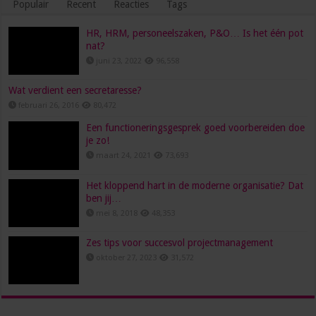
Populair
Recent
Reacties
Tags
HR, HRM, personeelszaken, P&O… Is het één pot
nat?
juni 23, 2022
96,558
Wat verdient een secretaresse?
februari 26, 2016
80,472
Een functioneringsgesprek goed voorbereiden doe
je zo!
maart 24, 2021
73,693
Het kloppend hart in de moderne organisatie? Dat
ben jij…
mei 8, 2018
48,353
Zes tips voor succesvol projectmanagement
oktober 27, 2023
31,572