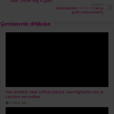
baan, zonder weg te gaan!
Volgende
Samenwerken: 1 + 1 = 3 (als je
goed communiceert)
Gerelateerde Artikelen
Van onzeker naar zelfverzekerd: vaardigheden die je
carrière versnellen
3 weken ago