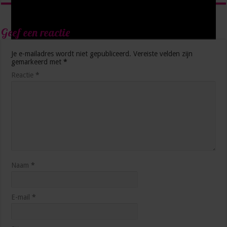
Geef een reactie
Je e-mailadres wordt niet gepubliceerd.
Vereiste velden zijn
gemarkeerd met
*
Reactie
*
5 manieren waarop AI je productiever maakt op het
werk
4 weken ago
Naam
*
E-mail
*