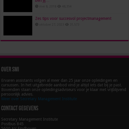
ben jij…
mei 8, 2018
48,354
Zes tips voor succesvol projectmanagement
oktober 27, 2023
31,573
Over SMI
Ervaren assistants volgen al meer dan 25 jaar onze opleidingen en
cursussen. In het uitgebreide aanbod vind je altijd iets dat bij je past.
Bovendien staan onze opleidingsadviseurs voor je klaar met vrijblijvend
persoonlijk advies.
Meer over Secretary Management Institute
Contact gegevens
Secretary Management Institute
Postbus 845
5600 AV Eindhoven