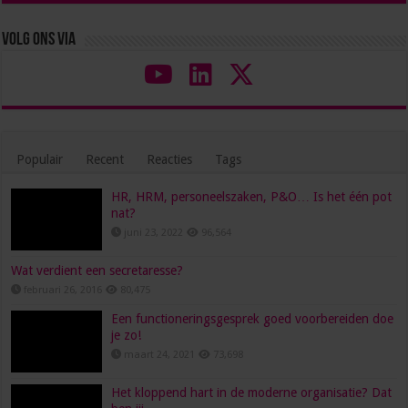
Volg ons via
Populair
Recent
Reacties
Tags
HR, HRM, personeelszaken, P&O… Is het één pot
nat?
juni 23, 2022
96,564
Wat verdient een secretaresse?
februari 26, 2016
80,475
Een functioneringsgesprek goed voorbereiden doe
je zo!
maart 24, 2021
73,698
Het kloppend hart in de moderne organisatie? Dat