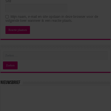
Site
Hoe blijf je als management assistant ambitieus
Mijn naam, e-mail en site opslaan in deze browser voor de
zonder jezelf voorbij te lopen?
volgende keer wanneer ik een reactie plaats.
juli 1, 2026
Nieuwsbrief