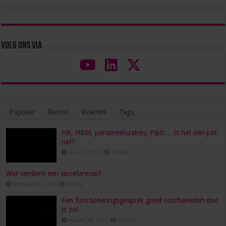
Volg ons via
Populair
Recent
Reacties
Tags
HR, HRM, personeelszaken, P&O… Is het één pot
nat?
juni 23, 2022
96,556
Wat verdient een secretaresse?
februari 26, 2016
80,472
Een functioneringsgesprek goed voorbereiden doe
je zo!
maart 24, 2021
73,693