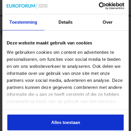
Toestemming
Details
Over
Geef een reactie
Deze website maakt gebruik van cookies
Je e-mailadres wordt niet gepubliceerd.
Vereiste velden zijn
gemarkeerd met
*
We gebruiken cookies om content en advertenties te
Reactie
*
personaliseren, om functies voor social media te bieden
en om ons websiteverkeer te analyseren. Ook delen we
Durf jij als management assistant de rol van
informatie over uw gebruik van onze site met onze
strategisch partner te pakken?
partners voor social media, adverteren en analyse. Deze
april 9, 2025
partners kunnen deze gegevens combineren met andere
informatie die u aan ze heeft verstrekt of die ze hebben
verzameld op basis van uw gebruik van hun services.
Naam
*
Alles toestaan
E-mail
*