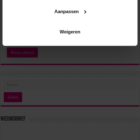
Aanpassen
Site
# 29 – Irene Moors over improviseren
Weigeren
februari 11, 2025
Mijn naam, e-mail en site opslaan in deze browser voor de
volgende keer wanneer ik een reactie plaats.
Nieuwsbrief