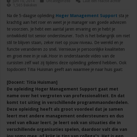
juni 10, 2014
Uncategorized
Laat een reactie achter
1,565 Bekeken
Na de 5-daagse opleiding
Hoger Management Support
sta je
krachtig aan het roer en weet je je manager van goede adviezen
te voorzien. Je hebt een aantal jaren ervaring en je hebt je
ontwikkeld tot senior ondersteuner. Toch is het belangrijk om niet
stil te blijven staan, zeker niet op jouw niveau. De wereld en je
functie veranderen zo snel. Vernieuw je persoonlijke kwaliteiten
en groei mee in je vak.
Hoor in onderstaande video van de
cursisten zelf wat zij tijdens deze opleiding geleerd hebben. Ook
topdocent Titia Huisman geeft aan waarmee je naar huis gaat:
[Docent: Titia Huisman]
De opleiding Hoger Management Support gaat met
name over het vergroten van professionaliteit. En dat
komt tot uiting in verschillende programmaonderdelen.
Deze opleiding heeft als groot voordeel dat je samen
leert met andere management ondersteuners en dus
veel van elkaar leert. Je leert ook van situaties die in
verschillende organisaties spelen, daardoor valt die van
jou soms mee, of krijg je tips van collega”s. Het is een