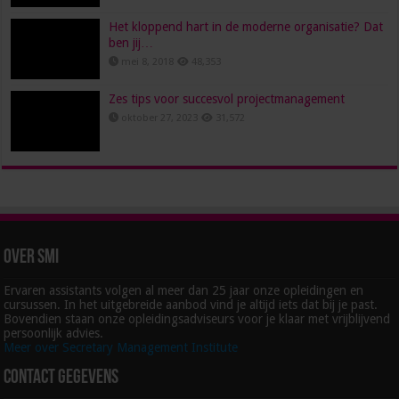
Het kloppend hart in de moderne organisatie? Dat
ben jij…
mei 8, 2018
48,353
Zes tips voor succesvol projectmanagement
oktober 27, 2023
31,572
Over SMI
Ervaren assistants volgen al meer dan 25 jaar onze opleidingen en
cursussen. In het uitgebreide aanbod vind je altijd iets dat bij je past.
Bovendien staan onze opleidingsadviseurs voor je klaar met vrijblijvend
persoonlijk advies.
Meer over Secretary Management Institute
Contact gegevens