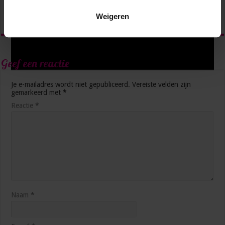
2 weken ago
Weigeren
Geef een reactie
Je e-mailadres wordt niet gepubliceerd.
Vereiste velden zijn
gemarkeerd met
*
Reactie
*
Dit is jouw lente-reset als management assistant
april 3, 2026
Naam
*