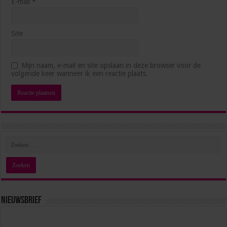
E-mail
*
Site
10 skills die volgens experts essentieel zijn voor de
management assistant in 2030
Mijn naam, e-mail en site opslaan in deze browser voor de
maart 17, 2026
volgende keer wanneer ik een reactie plaats.
Nieuwsbrief