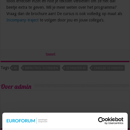
tools effectief inzet en hoe je teksten verbetert om ze net dat
beetje extra te geven. Wil je meer weten over het programma?
Vraag dan de brochure aan! De cursus is ook volledig op maat als
Incompany-traject
te volgen door jou en jouw collega’s.
tweet
Tags
AI
IMPACTVOL SCHRIJVEN
SCHRIJVEN AI
ZAKELIJK SCHRIJVEN
Over admin