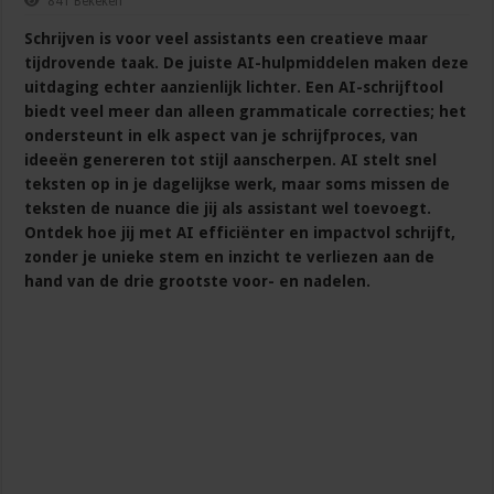
841 Bekeken
Schrijven is voor veel assistants een creatieve maar
tijdrovende taak. De juiste AI-hulpmiddelen maken deze
uitdaging echter aanzienlijk lichter. Een AI-schrijftool
biedt veel meer dan alleen grammaticale correcties; het
ondersteunt in elk aspect van je schrijfproces, van
ideeën genereren tot stijl aanscherpen. AI stelt snel
teksten op in je dagelijkse werk, maar soms missen de
teksten de nuance die jij als assistant wel toevoegt.
Ontdek hoe jij met AI efficiënter en impactvol schrijft,
zonder je unieke stem en inzicht te verliezen aan de
hand van de drie grootste voor- en nadelen.