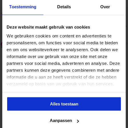
Toestemming
Details
Over
Vorige
Hoe versterk je jouw
organisatiesensitiviteit?
Volgende
Deze website maakt gebruik van cookies
Hoe haal jij het beste uit je rol als
Management Assistant?
We gebruiken cookies om content en advertenties te
Gerelateerde Artikelen
personaliseren, om functies voor social media te bieden
en om ons websiteverkeer te analyseren. Ook delen we
informatie over uw gebruik van onze site met onze
partners voor social media, adverteren en analyse. Deze
partners kunnen deze gegevens combineren met andere
informatie die u aan ze heeft verstrekt of die ze hebben
verzameld op basis van uw gebruik van hun services.
Alles toestaan
Aanpassen
Waarom soft skills belangrijker worden in een wereld
vol AI