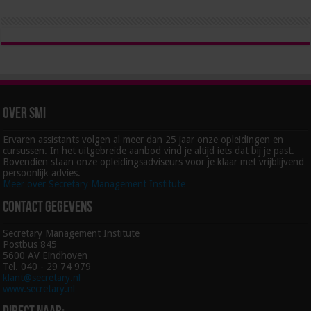
Over SMI
Ervaren assistants volgen al meer dan 25 jaar onze opleidingen en
cursussen. In het uitgebreide aanbod vind je altijd iets dat bij je past.
Bovendien staan onze opleidingsadviseurs voor je klaar met vrijblijvend
persoonlijk advies.
Meer over Secretary Management Institute
Contact gegevens
Secretary Management Institute
Postbus 845
5600 AV Eindhoven
Tel. 040 - 29 74 979
klant@secretary.nl
www.secretary.nl