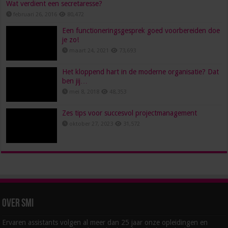
Wat verdient een secretaresse?
februari 26, 2016
80,472
Een functioneringsgesprek goed voorbereiden doe
je zo!
maart 24, 2021
73,693
Het kloppend hart in de moderne organisatie? Dat
ben jij…
mei 8, 2018
48,353
Zes tips voor succesvol projectmanagement
oktober 27, 2023
31,572
Over SMI
Ervaren assistants volgen al meer dan 25 jaar onze opleidingen en