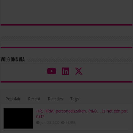
Volg ons via
Populair
Recent
Reacties
Tags
HR, HRM, personeelszaken, P&O… Is het één pot
nat?
juni 23, 2022
96,558