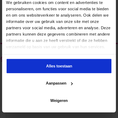
We gebruiken cookies om content en advertenties te
personaliseren, om functies voor social media te bieden
en om ons websiteverkeer te analyseren. Ook delen we
Waarom soft skills belangrijker worden in een wereld
informatie over uw gebruik van onze site met onze
vol AI
partners voor social media, adverteren en analyse. Deze
2 weken ago
partners kunnen deze gegevens combineren met andere
informatie die u aan ze heeft verstrekt of die ze hebben
verzameld op basis van uw gebruik van hun services.
Geef een reactie
Alles toestaan
Je e-mailadres wordt niet gepubliceerd.
Vereiste velden zijn
gemarkeerd met
*
Reactie
*
Aanpassen
Dit is jouw lente-reset als management assistant
Weigeren
april 3, 2026