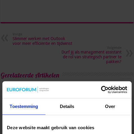
Vorige
Slimmer werken met Outlook
voor meer efficiëntie en tijdwinst
Volgende
Durf jij als management assistant
de rol van strategisch partner te
pakken?
Gerelateerde Artikelen
Toestemming
Details
Over
Deze website maakt gebruik van cookies