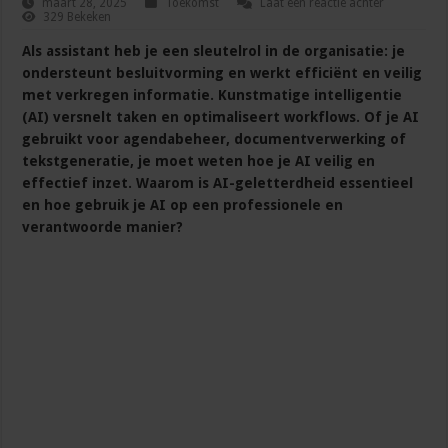
maart 28, 2025
Toekomst
Laat een reactie achter
329 Bekeken
Als assistant heb je een sleutelrol in de organisatie: je
ondersteunt besluitvorming en werkt efficiënt en veilig
met verkregen informatie. Kunstmatige intelligentie
(AI) versnelt taken en optimaliseert workflows. Of je AI
gebruikt voor agendabeheer, documentverwerking of
tekstgeneratie, je moet weten hoe je AI veilig en
effectief inzet. Waarom is AI-geletterdheid essentieel
en hoe gebruik je AI op een professionele en
verantwoorde manier?