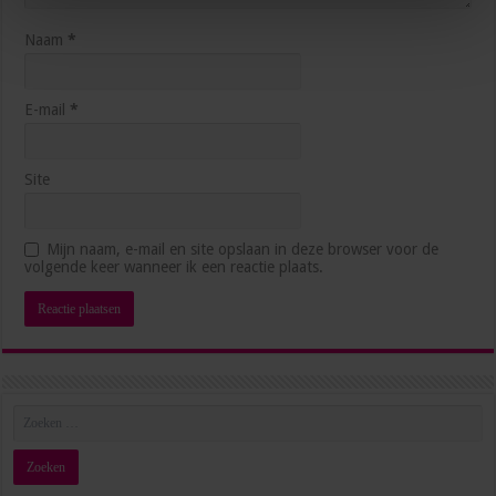
Naam
*
E-mail
*
Site
10 skills die volgens experts essentieel zijn voor de
management assistant in 2030
Mijn naam, e-mail en site opslaan in deze browser voor de
maart 17, 2026
volgende keer wanneer ik een reactie plaats.