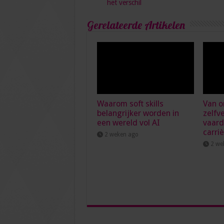
het verschil
Gerelateerde Artikelen
Waarom soft skills
Van o
belangrijker worden in
zelfv
een wereld vol AI
vaard
carri
2 weken ago
2 we