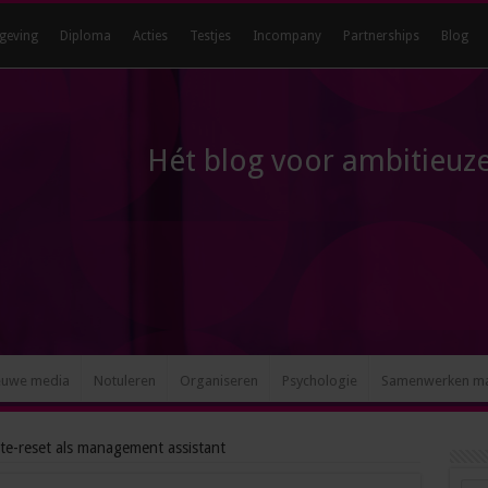
geving
Diploma
Acties
Testjes
Incompany
Partnerships
Blog
Hét blog voor ambitieuze
euwe media
Notuleren
Organiseren
Psychologie
Samenwerken m
nte-reset als management assistant