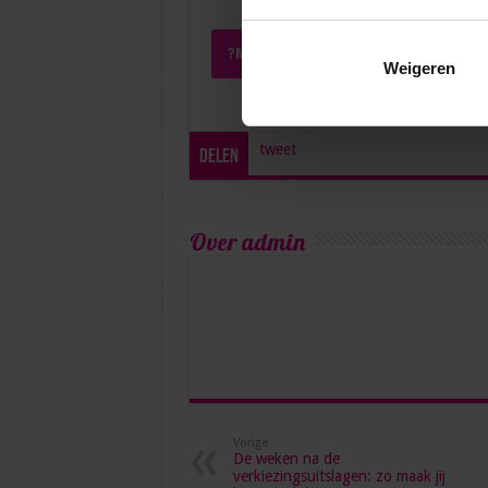
?Mail Marjan Muller
Weigeren
tweet
Delen
Over admin
Vorige
De weken na de
verkiezingsuitslagen: zo maak jij