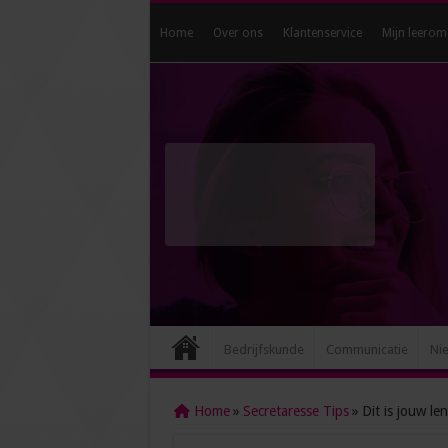
Home
Over ons
Klantenservice
Mijn leerom
Bedrijfskunde
Communicatie
Ni
Home
»
Secretaresse Tips
»
Dit is jouw le