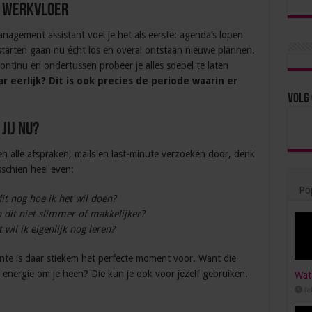
e werkvloer
anagement assistant voel je het als eerste: agenda’s lopen
starten gaan nu écht los en overal ontstaan nieuwe plannen.
continu en ondertussen probeer je alles soepel te laten
r eerlijk? Dit is ook precies de periode waarin er
Volg 
jij nu?
n alle afspraken, mails en last-minute verzoeken door, denk
sschien heel even:
Pop
dit nog hoe ik het wil doen?
 dit niet slimmer of makkelijker?
 wil ik eigenlijk nog leren?
nte is daar stiekem het perfecte moment voor. Want die
e energie om je heen? Die kun je ook voor jezelf gebruiken.
Wat 
fe