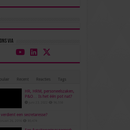
ons via
ulair
Recent
Reacties
Tags
HR, HRM, personeelszaken,
P&O… Is het één pot nat?
juni 23, 2022
96,558
verdient een secretaresse?
bruari 26, 2016
80,474