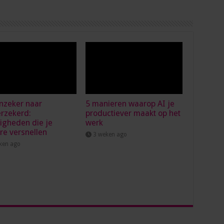
nzeker naar
5 manieren waarop AI je
erzekerd:
productiever maakt op het
igheden die je
werk
ère versnellen
3 weken ago
ken ago