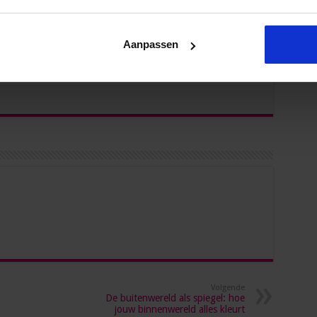
Aanpassen
Volgende
De buitenwereld als spiegel: hoe
jouw binnenwereld alles kleurt