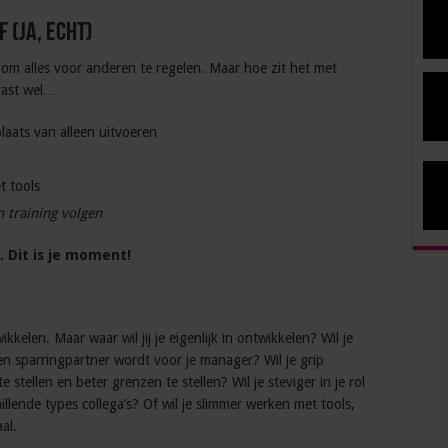
f (ja, echt)
m alles voor anderen te regelen. Maar hoe zit het met
vast wel…
laats van alleen uitvoeren
t tools
en training volgen
 Dit is je moment!
kelen. Maar waar wil jij je eigenlijk in ontwikkelen? Wil je
en sparringpartner wordt voor je manager? Wil je grip
e stellen en beter grenzen te stellen? Wil je steviger in je rol
llende types collega’s? Of wil je slimmer werken met tools,
al.