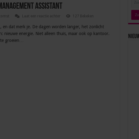
s management assistant
komst
Laat een reactie achter
127 Bekeken
n, en dat merk je. De dagen worden langer, het zonlicht
: nieuwe energie. Niet alleen thuis, maar ook op kantoor.
Nieu
 te groeien…