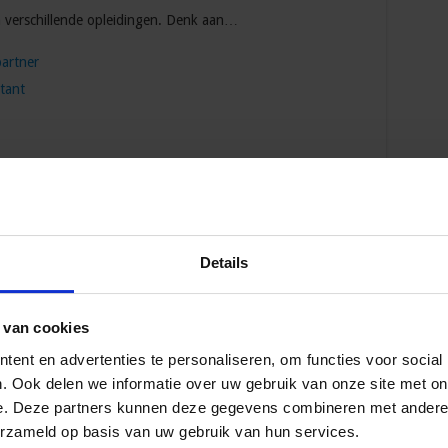
 verschillende opleidingen. Denk aan…
partner
tant
e opleidingen, want er is heel veel meer!
lgende stap? Maak een
gscoach Marjan Muller
Details
r weet je niet zo heel goed
iënterend
gesprek met Marjan
 van cookies
ent en advertenties te personaliseren, om functies voor social
e en opleidingsbehoeften.
. Ook delen we informatie over uw gebruik van onze site met on
e. Deze partners kunnen deze gegevens combineren met andere i
elderen.
erzameld op basis van uw gebruik van hun services.
oonlijk ontwikkelplan op.