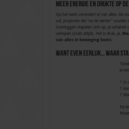
Meer energie en drukte op d
Op het werk verandert er van alles. Als m
vol, projecten die “na de winter” zouden 
Overleggen stapelen zich op, je schakelt 
verlopen (zoals altijd). Het is druk, ja.
Maa
van alles in beweging komt.
Want even eerlijk… Waar sta 
Tusse
je mi
?
Is 
?
Kan
?
Wat
De le
friss