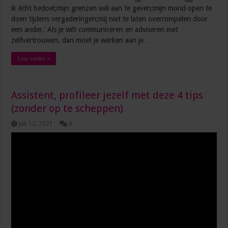
ik écht bedoel;mijn grenzen wél aan te geven;mijn mond open te
doen tijdens vergaderingen;mij niet te laten overrompelen door
een ander.’ Als je wilt communiceren en adviseren met
zelfvertrouwen, dan moet je werken aan je …
Lees verder »
Assistent, profileer jezelf met deze 4 tips
(zonder op te scheppen)
juli 12, 2021
0