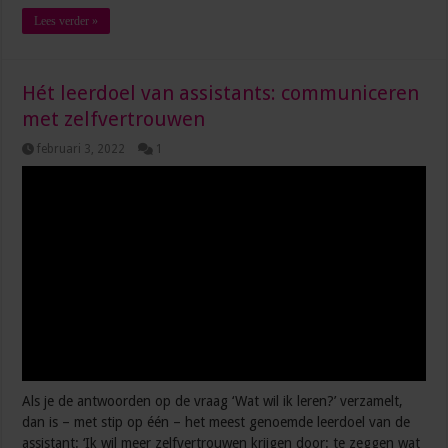
Lees verder »
Hét leerdoel van assistants: communiceren
met zelfvertrouwen
februari 3, 2022
1
Als je de antwoorden op de vraag ‘Wat wil ik leren?’ verzamelt,
dan is – met stip op één – het meest genoemde leerdoel van de
assistant: ‘Ik wil meer zelfvertrouwen krijgen door: te zeggen wat