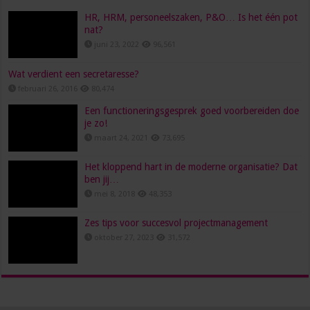
HR, HRM, personeelszaken, P&O… Is het één pot
nat?
juni 23, 2022
96,561
Wat verdient een secretaresse?
februari 26, 2016
80,474
Een functioneringsgesprek goed voorbereiden doe
je zo!
maart 24, 2021
73,695
Het kloppend hart in de moderne organisatie? Dat
ben jij…
mei 8, 2018
48,353
Zes tips voor succesvol projectmanagement
oktober 27, 2023
31,572