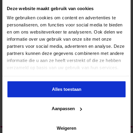
Deze website maakt gebruik van cookies
We gebruiken cookies om content en advertenties te
personaliseren, om functies voor social media te bieden
en om ons websiteverkeer te analyseren. Ook delen we
informatie over uw gebruik van onze site met onze
partners voor social media, adverteren en analyse. Deze
partners kunnen deze gegevens combineren met andere
informatie die u aan ze heeft verstrekt of die ze hebben
Twijfeltaal in de lift Sandra: Gaat het nog door vanavond?
verzameld op basis van uw gebruik van hun services.
Marjon: Och sorry, in principe kan ik niet vanavond. Sandra: Oh,
want… Marjon: Ik heb andere een afspraak. Sandra: En die ga je
dan afzeggen… Marjon: Nee, hoe kom jij daarbij? Sandra: Omdat
Alles toestaan
jij zegt in principe… kan ik niet. Marjon: Nee, ik bedoel dat ik niet
kan vanavond. Sandra: Oké, dat is duidelijk. Twijfeltaal zaait vaak
onrust en onduidelijkheid …
Aanpassen
Lees verder »
Weigeren