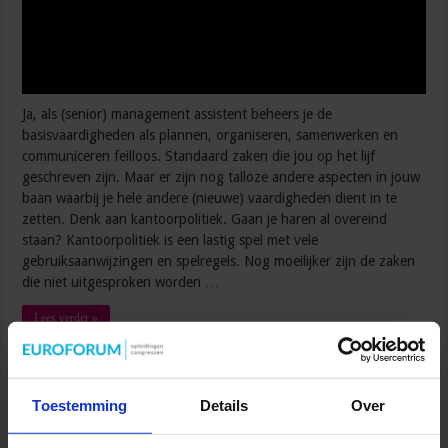
Ja, als (senior) management assistent beheers je de
basisvaardigheden als plannen, organiseren, samenwerken en
communiceren feilloos. Standaard zaken die jou op het lijf
geschreven zijn. Maar er zijn nog talloze andere aspecten in jouw
baan waarbij je hele andere (nieuwe) vaardigheden dient in te
zetten. Denk aan kantoorpolitiek. Gaan je haren al overeind
staan? Kantoorpolitiek is een lastig spel met vele
gebruiksaanwijzingen en spelregels. Nog moeilijker zijn de zaken
die niet uitgesproken worden …
Lees verder »
Pak jouw twijfeltaal aan
Toestemming
Details
Over
september 29, 2017
0