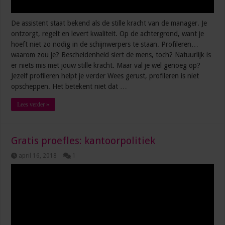
De assistent staat bekend als de stille kracht van de manager. Je
ontzorgt, regelt en levert kwaliteit. Op de achtergrond, want je
hoeft niet zo nodig in de schijnwerpers te staan. Profileren…
waarom zou je? Bescheidenheid siert de mens, toch? Natuurlijk is
er niets mis met jouw stille kracht. Maar val je wel genoeg op?
Jezelf profileren helpt je verder Wees gerust, profileren is niet
opscheppen. Het betekent niet dat …
Lees verder »
Gratis proefles: kantoorpolitiek
april 16, 2018
1