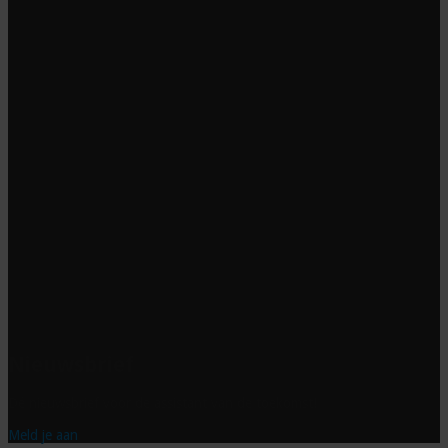
Nieuwsbrief
Dé nieuwsbrief voor de assistant van de toekomst!
Meld je aan