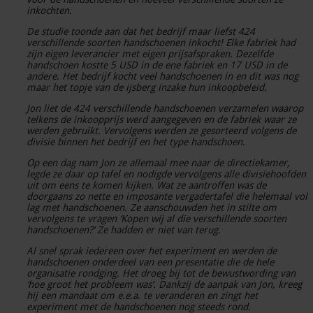
inkochten.
De studie toonde aan dat het bedrijf maar liefst 424
verschillende soorten handschoenen inkocht! Elke fabriek had
zijn eigen leverancier met eigen prijsafspraken. Dezelfde
handschoen kostte 5 USD in de ene fabriek en 17 USD in de
andere. Het bedrijf kocht veel handschoenen in en dit was nog
maar het topje van de ijsberg inzake hun inkoopbeleid.
Jon liet de 424 verschillende handschoenen verzamelen waarop
telkens de inkoopprijs werd aangegeven en de fabriek waar ze
werden gebruikt. Vervolgens werden ze gesorteerd volgens de
divisie binnen het bedrijf en het type handschoen.
Op een dag nam Jon ze allemaal mee naar de directiekamer,
legde ze daar op tafel en nodigde vervolgens alle divisiehoofden
uit om eens te komen kijken. Wat ze aantroffen was de
doorgaans zo nette en imposante vergadertafel die helemaal vol
lag met handschoenen. Ze aanschouwden het in stilte om
vervolgens te vragen ‘Kopen wij al die verschillende soorten
handschoenen?’ Ze hadden er niet van terug.
Al snel sprak iedereen over het experiment en werden de
handschoenen onderdeel van een presentatie die de hele
organisatie rondging. Het droeg bij tot de bewustwording van
‘hoe groot het probleem was’. Dankzij de aanpak van Jon, kreeg
hij een mandaat om e.e.a. te veranderen en zingt het
experiment met de handschoenen nog steeds rond.