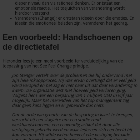
dieper niveau dan via rationeel denken. Er ontstaat een
emotionele reactie. Het toejuichen van verandering wordt
hierdoor versterkt.
Veranderen (Change); er ontstaan ideeën door die emoties. En
ideeën die emotioneel beladen zijn, veranderen het gedrag.
Een voorbeeld: Handschoenen op
de directietafel
Hieronder lees je een mooi voorbeeld ter verduidelijking van de
toepassing van het See Feel Change principe.
Jon Stenger vertelt over de problemen die hij ondervond met
zijn hele inkoopproces. Hij was ervan overtuigd dat er veel geld
werd verspild en het zag er niet naar uit dat daar verandering in
kwam. De organisatie wist niet hoeveel geld verloren ging.
Volgens hem was een besparing van 1 miljoen USD in vijf jaar
mogelijk. Maar het merendeel van het top management zag
daar geen kans liggen en er gebeurde dus niets.
Om de orde van grootte van de besparing in kaart te brengen,
verzocht hij een stagiaire om een studie rond
werkhandschoenen: een eenvoudig artikel dat door alle
vestigingen gebruikt werd en waar iedereen zich een beeld bij
kon vormen. Hij wilde weten hoeveel elke vestiging betaalde
voor de handschoenen en hoeveel verschillende soorten ze