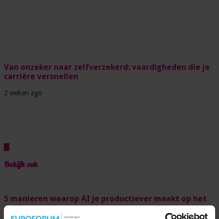
Van onzeker naar zelfverzekerd: vaardigheden die je
carrière versnellen
2 weken ago
Bekijk ook
5 manieren waarop AI je productiever maakt op het
werk