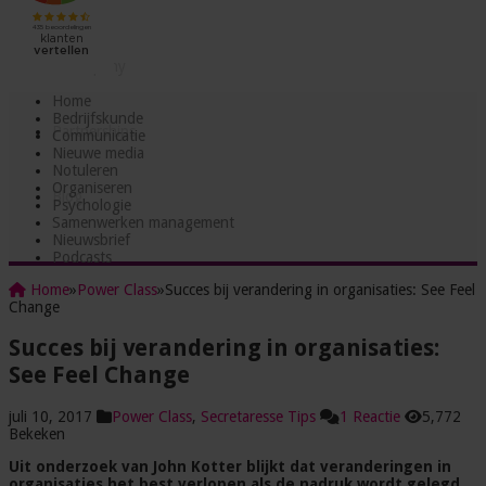
Testjes
Incompany
Home
Bedrijfskunde
Partnerships
Communicatie
Nieuwe media
Notuleren
Organiseren
Blog
Psychologie
Samenwerken management
Nieuwsbrief
Podcasts
Home
»
Power Class
»
Succes bij verandering in organisaties: See Feel
Change
Succes bij verandering in organisaties:
See Feel Change
juli 10, 2017
Power Class
,
Secretaresse Tips
1 Reactie
5,772
Bekeken
Uit onderzoek van John Kotter blijkt dat veranderingen in
organisaties het best verlopen als de nadruk wordt gelegd