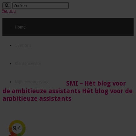
Home
Over ons
Klantenservice
Mijn leeromgeving
SMI – Hét blog voor
de ambitieuze assistants Hét blog voor de
ambitieuze assistants
Diploma
Acties