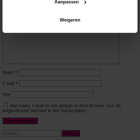
Aanpassen
Je e-mailadres wordt niet gepubliceerd.
Vereiste velden zijn
gemarkeerd met
*
Weigeren
Reactie
*
Naam
*
E-mail
*
Site
Mijn naam, e-mail en site opslaan in deze browser voor de
volgende keer wanneer ik een reactie plaats.
Zoeken
naar: