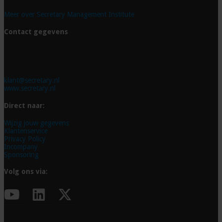
vrijblijvend persoonlijk advies.
Meer over Secretary Management Institute
Contact gegevens
Secretary Management Institute
Postbus 845
5600 AV Eindhoven
Tel. 040 - 29 74 979
klant@secretary.nl
www.secretary.nl
Direct naar:
Wijzig jouw gegevens
Klantenservice
Privacy Policy
Incompany
Sponsoring
Volg ons via: