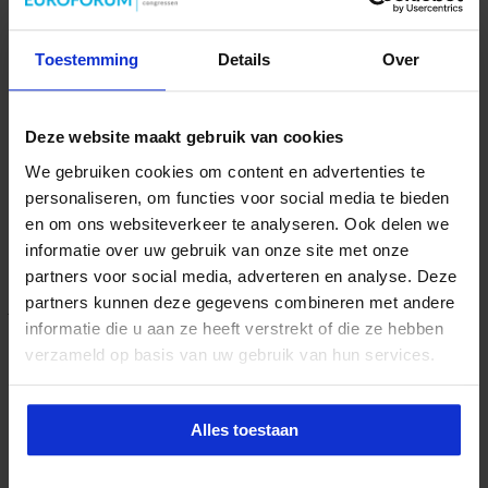
3 weken ago
Toestemming
Details
Over
Werk-privébalans: 7 praktische tips voor
Deze website maakt gebruik van cookies
drukke professionals
We gebruiken cookies om content en advertenties te
Hoe houd je als management assistant grip op je werk als de agenda
personaliseren, om functies voor social media te bieden
volloopt, spoedverzoeken …
en om ons websiteverkeer te analyseren. Ook delen we
èèn Reactie
Hoe blijf je als management assistant ambitieus
informatie over uw gebruik van onze site met onze
zonder jezelf voorbij te lopen?
partners voor social media, adverteren en analyse. Deze
partners kunnen deze gegevens combineren met andere
juli 1, 2026
informatie die u aan ze heeft verstrekt of die ze hebben
verzameld op basis van uw gebruik van hun services.
Dennis
mei 2, 2017 van 9:20 am
Leuk geschreven artikel!
Alles toestaan
Beantwoorden
Geef een reactie