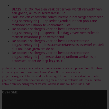
BECIS | DIOR: We zien vaak dat er veel wordt verwacht van
een goede, all-roud secretaresse. Ec...
Ook last van chaotische communicatie in het vergaderproces? -
blog.secretary.nl: […] op ieder agendapunt een populaire
methode om uitloop te voorkomen. Lee...
De politieke spelregels voor de bestuurssecretaresse -
blog.secretary.nl: […] spreekt elke dag zoveel verschillende
mensen waardoor je de verbindend...
De politieke spelregels voor de bestuurssecretaresse -
blog.secretary.nl: […] bestuurssecretaresse is assertief en stelt
dus ook haar grenzen: de ba...
De politieke spelregels voor de bestuurssecretaresse -
blog.secretary.nl: […] eerste stap bij uniform werken is je
processen onder de loep leggen. G...
podcast
tech-savvy
communiceren
samenwerken
assistant power class
Notuleren
incompany
ebook powerclass
Power Class
AI
business assistant
projectmanagement
future work skills
werkgeluk
executive assistant
corporate
governance
nationale secretaresse dag
teamleider secretariaat
nlp
communicatie
detox
secretary management master
Toekomst
Outlook
bestuurskunde
Over SMI
Ervaren assistants volgen al meer dan 25 jaar onze opleidingen en
cursussen. In het uitgebreide aanbod vind je altijd iets dat bij je past.
Bovendien staan onze opleidingsadviseurs voor je klaar met