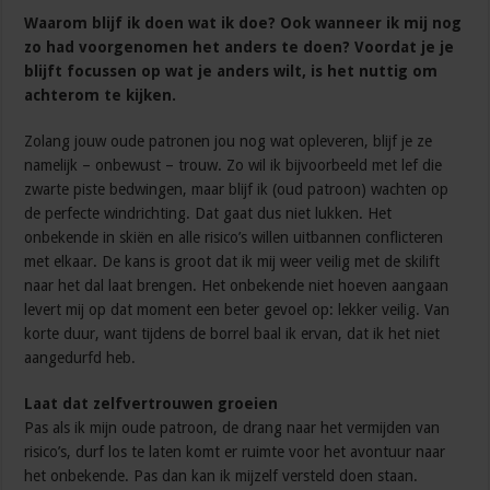
Waarom blijf ik doen wat ik doe? Ook wanneer ik mij nog
zo had voorgenomen het anders te doen? Voordat je je
blijft focussen op wat je anders wilt, is het nuttig om
achterom te kijken.
Zolang jouw oude patronen jou nog wat opleveren, blijf je ze
namelijk – onbewust – trouw. Zo wil ik bijvoorbeeld met lef die
zwarte piste bedwingen, maar blijf ik (oud patroon) wachten op
de perfecte windrichting. Dat gaat dus niet lukken. Het
onbekende in skiën en alle risico’s willen uitbannen conflicteren
met elkaar. De kans is groot dat ik mij weer veilig met de skilift
naar het dal laat brengen. Het onbekende niet hoeven aangaan
levert mij op dat moment een beter gevoel op: lekker veilig. Van
korte duur, want tijdens de borrel baal ik ervan, dat ik het niet
aangedurfd heb.
Laat dat zelfvertrouwen groeien
Pas als ik mijn oude patroon, de drang naar het vermijden van
risico’s, durf los te laten komt er ruimte voor het avontuur naar
het onbekende. Pas dan kan ik mijzelf versteld doen staan.