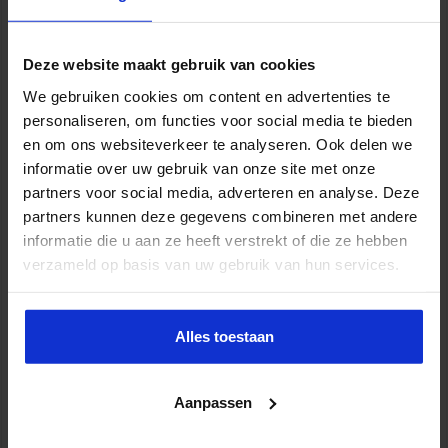
gemarkeerd met
*
Reactie
*
Deze website maakt gebruik van cookies
5 manieren waarop AI je productiever maakt op het
We gebruiken cookies om content en advertenties te
werk
personaliseren, om functies voor social media te bieden
3 weken ago
en om ons websiteverkeer te analyseren. Ook delen we
informatie over uw gebruik van onze site met onze
partners voor social media, adverteren en analyse. Deze
Naam
*
partners kunnen deze gegevens combineren met andere
informatie die u aan ze heeft verstrekt of die ze hebben
verzameld op basis van uw gebruik van hun services.
E-mail
*
Site
Alles toestaan
Meer invloed op de werkvloer? Zo laat je je stem horen
Mijn naam, e-mail en site opslaan in deze browser voor de
Aanpassen
juli 8, 2026
volgende keer wanneer ik een reactie plaats.