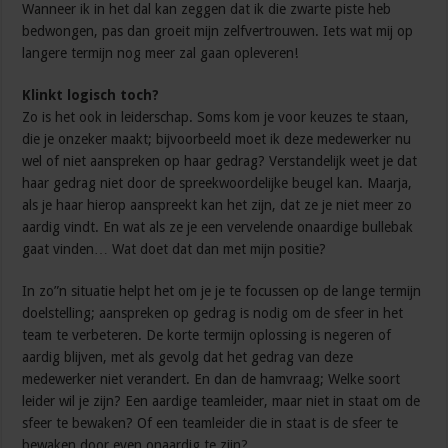
Wanneer ik in het dal kan zeggen dat ik die zwarte piste heb
bedwongen, pas dan groeit mijn zelfvertrouwen. Iets wat mij op
langere termijn nog meer zal gaan opleveren!
Klinkt logisch toch?
Zo is het ook in leiderschap. Soms kom je voor keuzes te staan,
die je onzeker maakt; bijvoorbeeld moet ik deze medewerker nu
wel of niet aanspreken op haar gedrag? Verstandelijk weet je dat
haar gedrag niet door de spreekwoordelijke beugel kan. Maarja,
als je haar hierop aanspreekt kan het zijn, dat ze je niet meer zo
aardig vindt. En wat als ze je een vervelende onaardige bullebak
gaat vinden… Wat doet dat dan met mijn positie?
In zo”n situatie helpt het om je je te focussen op de lange termijn
doelstelling; aanspreken op gedrag is nodig om de sfeer in het
team te verbeteren. De korte termijn oplossing is negeren of
aardig blijven, met als gevolg dat het gedrag van deze
medewerker niet verandert. En dan de hamvraag; Welke soort
leider wil je zijn? Een aardige teamleider, maar niet in staat om de
sfeer te bewaken? Of een teamleider die in staat is de sfeer te
bewaken door even onaardig te zijn?