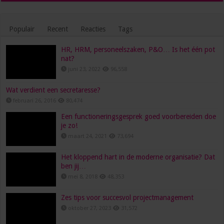
Populair
Recent
Reacties
Tags
HR, HRM, personeelszaken, P&O… Is het één pot
nat?
juni 23, 2022
96,558
Wat verdient een secretaresse?
februari 26, 2016
80,474
Een functioneringsgesprek goed voorbereiden doe
je zo!
maart 24, 2021
73,694
Het kloppend hart in de moderne organisatie? Dat
ben jij…
mei 8, 2018
48,353
Zes tips voor succesvol projectmanagement
oktober 27, 2023
31,572