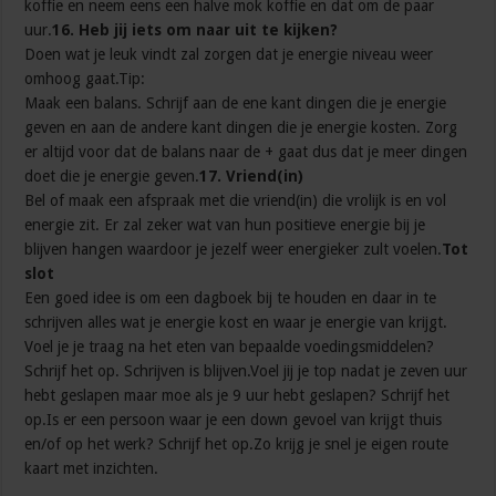
koffie en neem eens een halve mok koffie en dat om de paar
uur.
16. Heb jij iets om naar uit te kijken?
Doen wat je leuk vindt zal zorgen dat je energie niveau weer
omhoog gaat.Tip:
Maak een balans. Schrijf aan de ene kant dingen die je energie
geven en aan de andere kant dingen die je energie kosten. Zorg
er altijd voor dat de balans naar de + gaat dus dat je meer dingen
doet die je energie geven.
17. Vriend(in)
Bel of maak een afspraak met die vriend(in) die vrolijk is en vol
energie zit. Er zal zeker wat van hun positieve energie bij je
blijven hangen waardoor je jezelf weer energieker zult voelen.
Tot
slot
Een goed idee is om een dagboek bij te houden en daar in te
schrijven alles wat je energie kost en waar je energie van krijgt.
Voel je je traag na het eten van bepaalde voedingsmiddelen?
Schrijf het op. Schrijven is blijven.Voel jij je top nadat je zeven uur
hebt geslapen maar moe als je 9 uur hebt geslapen? Schrijf het
op.Is er een persoon waar je een down gevoel van krijgt thuis
en/of op het werk? Schrijf het op.Zo krijg je snel je eigen route
kaart met inzichten.