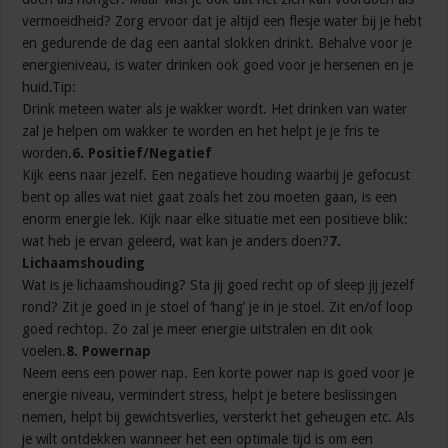
vermoeidheid? Zorg ervoor dat je altijd een flesje water bij je hebt
en gedurende de dag een aantal slokken drinkt. Behalve voor je
energieniveau, is water drinken ook goed voor je hersenen en je
huid.Tip:
Drink meteen water als je wakker wordt. Het drinken van water
zal je helpen om wakker te worden en het helpt je je fris te
worden.
6. Positief/Negatief
Kijk eens naar jezelf. Een negatieve houding waarbij je gefocust
bent op alles wat niet gaat zoals het zou moeten gaan, is een
enorm energie lek. Kijk naar elke situatie met een positieve blik:
wat heb je ervan geleerd, wat kan je anders doen?
7.
Lichaamshouding
Wat is je lichaamshouding? Sta jij goed recht op of sleep jij jezelf
rond? Zit je goed in je stoel of ‘hang’ je in je stoel. Zit en/of loop
goed rechtop. Zo zal je meer energie uitstralen en dit ook
voelen.
8. Powernap
Neem eens een power nap. Een korte power nap is goed voor je
energie niveau, vermindert stress, helpt je betere beslissingen
nemen, helpt bij gewichtsverlies, versterkt het geheugen etc. Als
je wilt ontdekken wanneer het een optimale tijd is om een