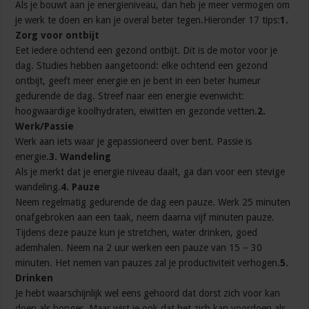
Als je bouwt aan je energieniveau, dan heb je meer vermogen om
je werk te doen en kan je overal beter tegen.Hieronder 17 tips:
1.
Zorg voor ontbijt
Eet iedere ochtend een gezond ontbijt. Dit is de motor voor je
dag. Studies hebben aangetoond: elke ochtend een gezond
ontbijt, geeft meer energie en je bent in een beter humeur
gedurende de dag. Streef naar een energie evenwicht:
hoogwaardige koolhydraten, eiwitten en gezonde vetten.
2.
Werk/Passie
Werk aan iets waar je gepassioneerd over bent. Passie is
energie.
3. Wandeling
Als je merkt dat je energie niveau daalt, ga dan voor een stevige
wandeling.
4. Pauze
Neem regelmatig gedurende de dag een pauze. Werk 25 minuten
onafgebroken aan een taak, neem daarna vijf minuten pauze.
Tijdens deze pauze kun je stretchen, water drinken, goed
ademhalen. Neem na 2 uur werken een pauze van 15 – 30
minuten. Het nemen van pauzes zal je productiviteit verhogen.
5.
Drinken
Je hebt waarschijnlijk wel eens gehoord dat dorst zich voor kan
doen als honger. Maar wist je ook dat het zich kan voordoen als