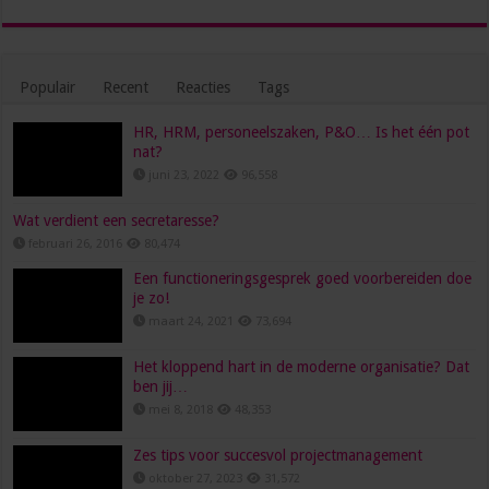
Populair
Recent
Reacties
Tags
HR, HRM, personeelszaken, P&O… Is het één pot
nat?
juni 23, 2022
96,558
Wat verdient een secretaresse?
februari 26, 2016
80,474
Een functioneringsgesprek goed voorbereiden doe
je zo!
maart 24, 2021
73,694
Het kloppend hart in de moderne organisatie? Dat
ben jij…
mei 8, 2018
48,353
Zes tips voor succesvol projectmanagement
oktober 27, 2023
31,572