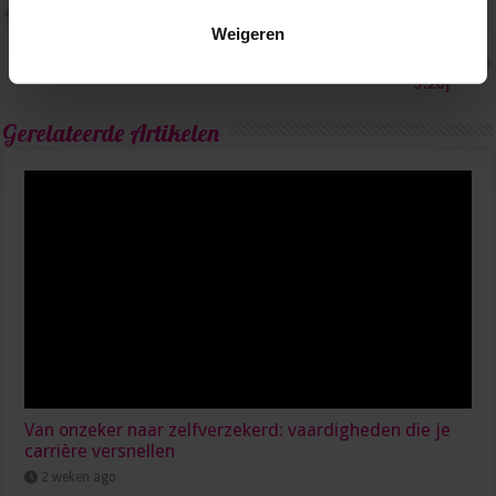
5 tips om je hoofd leeg te
Weigeren
houden na de vakantie
Volgende
Gotta Share! The Musical [video
3:20]
Gerelateerde Artikelen
Van onzeker naar zelfverzekerd: vaardigheden die je
carrière versnellen
2 weken ago