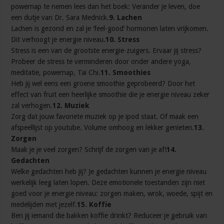
powernap te nemen lees dan het boek: Verander je leven, doe
een dutje van Dr. Sara Mednick.
9. Lachen
Lachen is gezond en zal je ‘feel-good’ hormonen laten vrijkomen.
Dit verhoogt je energie niveau.
10. Stress
Stress is een van de grootste energie-zuigers. Ervaar jij stress?
Probeer de stress te verminderen door onder andere yoga,
meditatie, powernap, Tai Chi.
11. Smoothies
Heb jij wel eens een groene smoothie geprobeerd? Door het
effect van fruit een heerlijke smoothie die je energie niveau zeker
zal verhogen.
12. Muziek
Zorg dat jouw favoriete muziek op je ipod staat. Of maak een
afspeellijst op youtube. Volume omhoog en lekker genieten.
13.
Zorgen
Maak je je veel zorgen? Schrijf de zorgen van je af!
14.
Gedachten
Welke gedachten heb jij? Je gedachten kunnen je energie niveau
werkelijk leeg laten lopen. Deze emotionele toestanden zijn niet
goed voor je energie niveau: zorgen maken, wrok, woede, spijt en
medelijden met jezelf.
15. Koffie
Ben jij iemand die bakken koffie drinkt? Reduceer je gebruik van