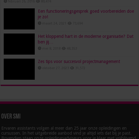
februari 26, 2016
80,474
Een functioneringsgesprek goed voorbereiden doe
je zo!
maart 24, 2021
73,694
Het kloppend hart in de moderne organisatie? Dat
ben jij…
mei 8, 2018
48,353
Zes tips voor succesvol projectmanagement
oktober 27, 2023
31,572
Over SMI
Ervaren assistants volgen al meer dan 25 jaar onze opleidingen en
cursussen. In het uitgebreide aanbod vind je altijd iets dat bij je past.
Bovendien staan onze opleidingsadviseurs voor je klaar met vrijblijvend