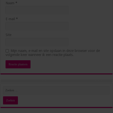
Naam
*
E-mail
*
Site
5 manieren waarop AI je productiever maakt op het
Mijn naam, e-mail en site opslaan in deze browser voor de
werk
volgende keer wanneer ik een reactie plaats.
3 weken ago