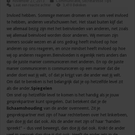
november 27, 2013
Communicatie
,
Secretaresse Tips
Laat een reactie achter
3,410 Bekeken
Invloed hebben. Sommige mensen dromen er van om veel invloed
te hebben, anderen verafschuwen het. Het staat buiten kijf dat
we allemaal bezig zijn met het beïnvloeden van anderen, net zoals
wij allemaal beïnvloed worden door anderen. Wij mensen zijn
immers sociale wezen en al ons gedrag heeft invloed op hoe
anderen op ons reageren, en onze mindset heeft invloed op hoe
wij op anderen reageren.Beinvloeden is eigenlijk niets anders dan
op de juiste manier communiceren met anderen. En op de juiste
manier communiceren is communiceren op een manier dat die
ander doet wat jij wilt, of dat je krijgt van die ander wat jij wilt.
Om dat te bereiken is het belangrijk dat je op hetzelfde level zit
als die ander.
Spiegelen
Om snel op hetzelfde level te komen is het handig als je jouw
gesprekpartner kunt spiegelen. Dat betekent dat je de
lichaamshouding
van de ander overneemt. Zit je
gesprekspartner met zijn of haar rechterbeen over het linkerbeen,
dan doe jij dat dat ook. Als de ander met zijn of haar “handen
spreekt” – dus veel beweegt, dan doe jij dat ook. Knikt de ander
veel in gesprek dan doe jij dat ook. Heeft de ander iets in de