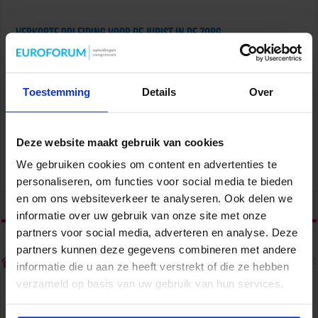
Verkorte opleiding voor de Jurist in de Zorg
Zorg
Toestemming
Details
Over
Deze website maakt gebruik van cookies
Succesvol Projectmanagement in de Zorg
We gebruiken cookies om content en advertenties te
Zorg
personaliseren, om functies voor social media te bieden
en om ons websiteverkeer te analyseren. Ook delen we
tweet
informatie over uw gebruik van onze site met onze
partners voor social media, adverteren en analyse. Deze
partners kunnen deze gegevens combineren met andere
Over admin
informatie die u aan ze heeft verstrekt of die ze hebben
verzameld op basis van uw gebruik van hun services.