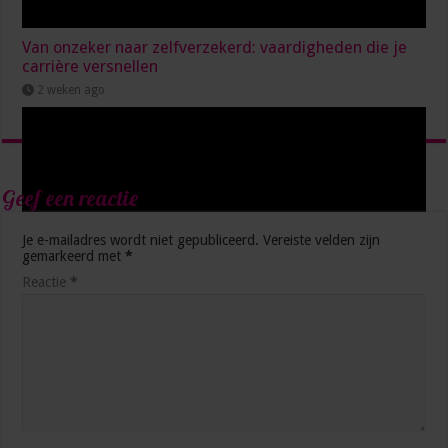
Van onzeker naar zelfverzekerd: vaardigheden die je
carrière versnellen
2 weken ago
Geef een reactie
Je e-mailadres wordt niet gepubliceerd.
Vereiste velden zijn
gemarkeerd met
*
Reactie
*
Waarom Deep Democracy jouw geheime superpower
is op het secretariaat
2 weken ago