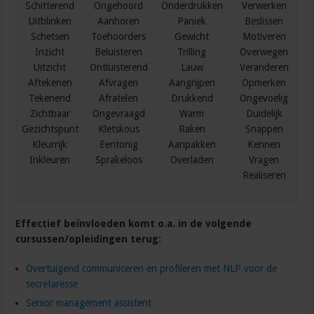
Schitterend
Ongehoord
Onderdrukken
Verwerken
Uitblinken
Aanhoren
Paniek
Beslissen
Schetsen
Toehoorders
Gewicht
Motiveren
Inzicht
Beluisteren
Trilling
Overwegen
Uitzicht
Ontluisterend
Lauw
Veranderen
Aftekenen
Afvragen
Aangrijpen
Opmerken
Tekenend
Afratelen
Drukkend
Ongevoelig
Zichtbaar
Ongevraagd
Warm
Duidelijk
Gezichtspunt
Kletskous
Raken
Snappen
Kleurrijk
Eentonig
Aanpakken
Kennen
Inkleuren
Sprakeloos
Overladen
Vragen
Realiseren
Effectief beïnvloeden
komt o.a. in de volgende
cursussen/opleidingen terug:
Overtuigend communiceren en profileren met NLP voor de
secretaresse
Senior management assistent