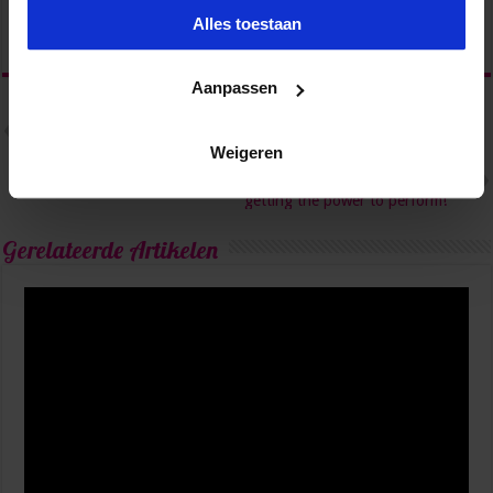
Alles toestaan
Aanpassen
Vorige
Secretary Power Class: ‘Een
after-lunch-dip is geweldig’
Weigeren
Volgende
Terugblik Secretary Power Class,
getting the power to perform!
Gerelateerde Artikelen