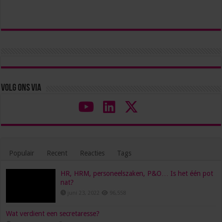
Volg ons via
Populair
Recent
Reacties
Tags
HR, HRM, personeelszaken, P&O… Is het één pot
nat?
juni 23, 2022
96,558
Wat verdient een secretaresse?