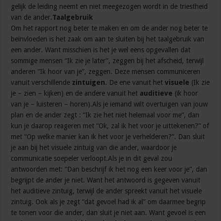
gelijk de leiding neemt en niet meegezogen wordt in de triestheid
van de ander.
Taalgebruik
Om het rapport nog beter te maken en om de ander nog beter te
beïnvloeden is het zaak om aan te sluiten bij het taalgebruik van
een ander. Want misschien is het je wel eens opgevallen dat
sommige mensen “Ik zie je later”, zeggen bij het afscheid, terwijl
anderen “Ik hoor van je”, zeggen. Deze mensen communiceren
vanuit verschillende
zintuigen
. De ene vanuit het
visuele
(Ik zie
je – zien – kijken) en de andere vanuit het
auditieve
(ik hoor
van je – luisteren – horen).Als je iemand wilt overtuigen van jouw
plan en de ander zegt : “Ik zie het niet helemaal voor me”, dan
kun je daarop reageren met “Ok, zal ik het voor je uittekenen?” of
met “Op welke manier kan ik het voor je verhelderen?”. Dan sluit
je aan bij het visuele zintuig van die ander, waardoor je
communicatie soepeler verloopt.Als je in dit geval zou
antwoorden met: “Dan beschrijf ik het nog een keer voor je”, dan
begrijpt de ander je niet. Want het antwoord is gegeven vanuit
het auditieve zintuig, terwijl de ander spreekt vanuit het visuele
zintuig. Ook als je zegt “dat gevoel had ik al” om daarmee begrip
te tonen voor die ander, dan sluit je niet aan. Want gevoel is een