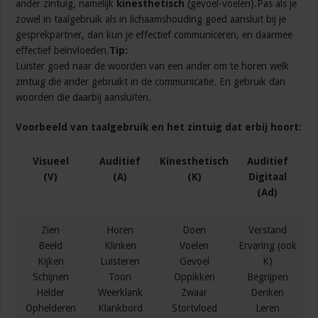
ander zintuig, namelijk
kinesthetisch
(gevoel-voelen).Pas als je
zowel in taalgebruik als in lichaamshouding goed aansluit bij je
gesprekpartner, dan kun je effectief communiceren, en daarmee
effectief beïnvloeden.
Tip:
Luister goed naar de woorden van een ander om te horen welk
zintuig die ander gebruikt in de communicatie. En gebruik dan
woorden die daarbij aansluiten.
Voorbeeld van taalgebruik en het zintuig dat erbij hoort:
Visueel
Auditief
Kinesthetisch
Auditief
(V)
(A)
(K)
Digitaal
(Ad)
Zien
Horen
Doen
Verstand
Beeld
Klinken
Voelen
Ervaring (ook
Kijken
Luisteren
Gevoel
K)
Schijnen
Toon
Oppikken
Begrijpen
Helder
Weerklank
Zwaar
Denken
Ophelderen
Klankbord
Stortvloed
Leren