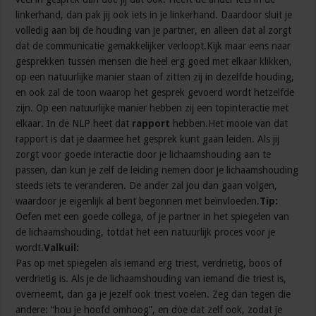
linkerhand, dan pak jij ook iets in je linkerhand. Daardoor sluit je
volledig aan bij de houding van je partner, en alleen dat al zorgt
dat de communicatie gemakkelijker verloopt.Kijk maar eens naar
gesprekken tussen mensen die heel erg goed met elkaar klikken,
op een natuurlijke manier staan of zitten zij in dezelfde houding,
en ook zal de toon waarop het gesprek gevoerd wordt hetzelfde
zijn. Op een natuurlijke manier hebben zij een topinteractie met
elkaar. In de NLP heet dat
rapport
hebben.Het mooie van dat
rapport is dat je daarmee het gesprek kunt gaan leiden. Als jij
zorgt voor goede interactie door je lichaamshouding aan te
passen, dan kun je zelf de leiding nemen door je lichaamshouding
steeds iets te veranderen. De ander zal jou dan gaan volgen,
waardoor je eigenlijk al bent begonnen met beïnvloeden.
Tip:
Oefen met een goede collega, of je partner in het spiegelen van
de lichaamshouding, totdat het een natuurlijk proces voor je
wordt.
Valkuil:
Pas op met spiegelen als iemand erg triest, verdrietig, boos of
verdrietig is. Als je de lichaamshouding van iemand die triest is,
overneemt, dan ga je jezelf ook triest voelen. Zeg dan tegen die
andere: “hou je hoofd omhoog”, en doe dat zelf ook, zodat je