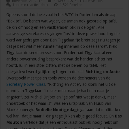
november 21, 2013
Power Class
,
Secretaresse Tips
Laat een reactie achter
1,521 Bekeken
Opeens stond de hele zaal in het WTC in Rotterdam als de aap
“Bokito”. De benen wat wijder, de armen ook gespreid op tafel,
de kin omhoog en een vastberaden blik in de ogen. Alle
aanwezige secretaresses gingen “los” in deze power-houding die
werd aangedragen door Ben Tiggelaar.”Je brein zegt nu tegen je
dat je best wat meer ruimte mag innemen op deze aarde”, hield
Tiggelaar de secretaresses voor. Eerder had Tiggelaar al een
andere powerhouding besproken: wat de handen achter het
hoofd, lui in een stoel zitten, met de benen op tafel. Het
energielevel werd gelijk nog hoger in de zaal.
Richting en Actie
Overspoeld met tips en tools werden de deelnemers van de
Secretary Power Class
. “Richting en Actie”, zo klonk het uit de
mond van Tiggelaar. “Luister meer naar je hart dan naar je
angsten”, zei Michiel Drijber en “geloof niet wat je denkt, maar
onderzoek of het waar is”, was een uitspraak van Huub van
Mackelenbergh.
Bodielle Nooitgedagt
gaf aan dat multitasken
wel kan, dat je maar 1 ding tegelijk kan als je goed focust. En
Bas
Mouton
vertelde dat je een enthousiast publiek nodig hebt om
een goede spreker te zijn, terwijl Danielle Veneman prachtige