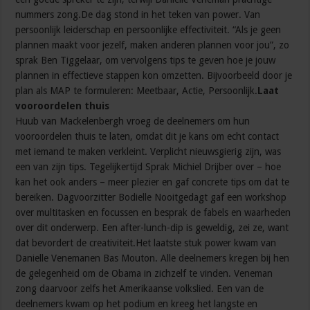
nummers zong.De dag stond in het teken van power. Van
persoonlijk leiderschap en persoonlijke effectiviteit. “Als je geen
plannen maakt voor jezelf, maken anderen plannen voor jou”, zo
sprak Ben Tiggelaar, om vervolgens tips te geven hoe je jouw
plannen in effectieve stappen kon omzetten. Bijvoorbeeld door je
plan als MAP te formuleren: Meetbaar, Actie, Persoonlijk.
Laat
vooroordelen thuis
Huub van Mackelenbergh vroeg de deelnemers om hun
vooroordelen thuis te laten, omdat dit je kans om echt contact
met iemand te maken verkleint. Verplicht nieuwsgierig zijn, was
een van zijn tips. Tegelijkertijd Sprak Michiel Drijber over – hoe
kan het ook anders – meer plezier en gaf concrete tips om dat te
bereiken. Dagvoorzitter Bodielle Nooitgedagt gaf een workshop
over multitasken en focussen en besprak de fabels en waarheden
over dit onderwerp. Een after-lunch-dip is geweldig, zei ze, want
dat bevordert de creativiteit.Het laatste stuk power kwam van
Danielle Venemanen Bas Mouton. Alle deelnemers kregen bij hen
de gelegenheid om de Obama in zichzelf te vinden. Veneman
zong daarvoor zelfs het Amerikaanse volkslied. Een van de
deelnemers kwam op het podium en kreeg het langste en