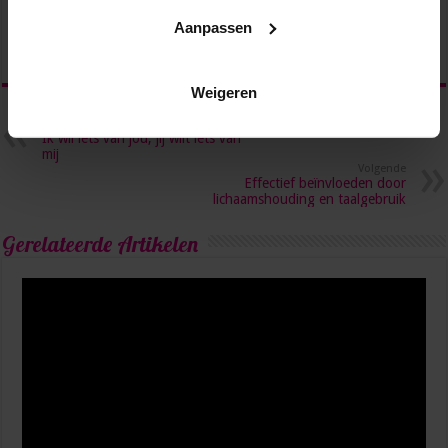
Aanpassen
Weigeren
Vorige
Ik wil iets van jou, jij wilt iets van
mij
Volgende
Effectief beïnvloeden door
lichaamshouding en taalgebruik
Gerelateerde Artikelen