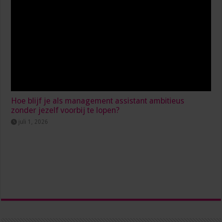
Hoe blijf je als management assistant ambitieus
zonder jezelf voorbij te lopen?
juli 1, 2026