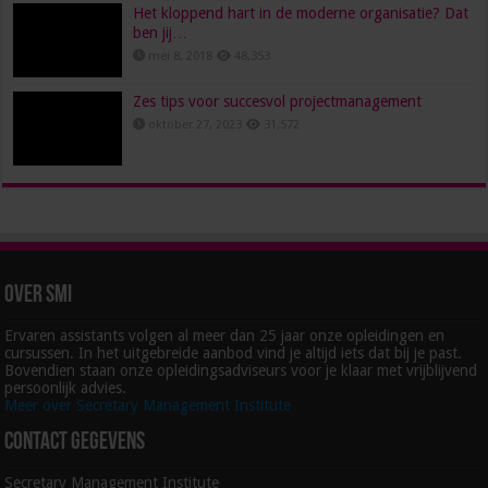
Het kloppend hart in de moderne organisatie? Dat
ben jij…
mei 8, 2018
48,353
Zes tips voor succesvol projectmanagement
oktober 27, 2023
31,572
Over SMI
Ervaren assistants volgen al meer dan 25 jaar onze opleidingen en
cursussen. In het uitgebreide aanbod vind je altijd iets dat bij je past.
Bovendien staan onze opleidingsadviseurs voor je klaar met vrijblijvend
persoonlijk advies.
Meer over Secretary Management Institute
Contact gegevens
Secretary Management Institute