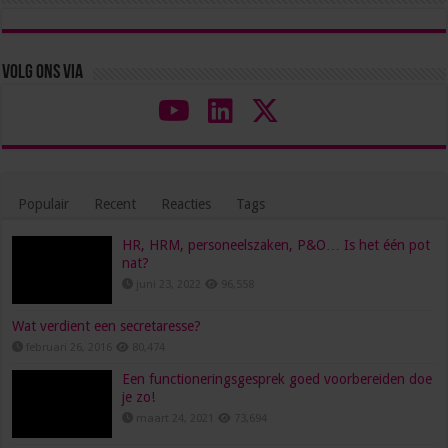
Volg ons via
Populair
Recent
Reacties
Tags
HR, HRM, personeelszaken, P&O… Is het één pot
nat?
juni 23, 2022
96,558
Wat verdient een secretaresse?
februari 26, 2016
80,474
Een functioneringsgesprek goed voorbereiden doe
je zo!
maart 24, 2021
73,694