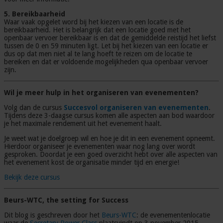
5. Bereikbaarheid
Waar vaak opgelet word bij het kiezen van een locatie is de
bereikbaarheid. Het is belangrijk dat een locatie goed met het
openbaar vervoer bereikbaar is en dat de gemiddelde reistijd het liefst
tussen de 0 en 59 minuten ligt. Let bij het kiezen van een locatie er
dus op dat men niet al te lang hoeft te reizen om de locatie te
bereiken en dat er voldoende mogelijkheden qua openbaar vervoer
zijn.
Wil je meer hulp in het organiseren van evenementen?
Volg dan de cursus
Succesvol organiseren van evenementen
.
Tijdens deze 3-daagse cursus komen alle aspecten aan bod waardoor
je het maximale rendement uit het evenement haalt.
Je weet wat je doelgroep wil en hoe je dit in een evenement opneemt.
Hierdoor organiseer je evenementen waar nog lang over wordt
gesproken. Doordat je een goed overzicht hebt over alle aspecten van
het evenement kost de organisatie minder tijd en energie!
Bekijk deze cursus
Beurs-WTC, the setting for Success
Dit blog is geschreven door het
Beurs-WTC
: de evenementenlocatie
waar de
Secretary Power Class
plaatsvindt op 3 november 2015.