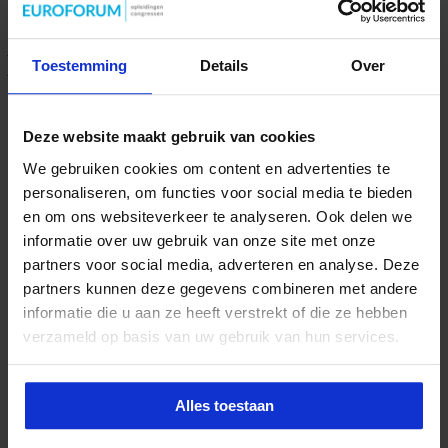
Geef een reactie
Hoe blijf je als management assistant ambitieus
zonder jezelf voorbij te lopen?
Je e-mailadres wordt niet gepubliceerd.
Vereiste velden zijn
gemarkeerd met
*
Toestemming
Details
Over
juli 1, 2026
Reactie
*
Deze website maakt gebruik van cookies
We gebruiken cookies om content en advertenties te
personaliseren, om functies voor social media te bieden
en om ons websiteverkeer te analyseren. Ook delen we
informatie over uw gebruik van onze site met onze
Naam
*
partners voor social media, adverteren en analyse. Deze
partners kunnen deze gegevens combineren met andere
E-mail
*
informatie die u aan ze heeft verstrekt of die ze hebben
Site
verzameld op basis van uw gebruik van hun services.
Mijn naam, e-mail en site opslaan in deze browser voor de
volgende keer wanneer ik een reactie plaats.
Alles toestaan
Zoeken