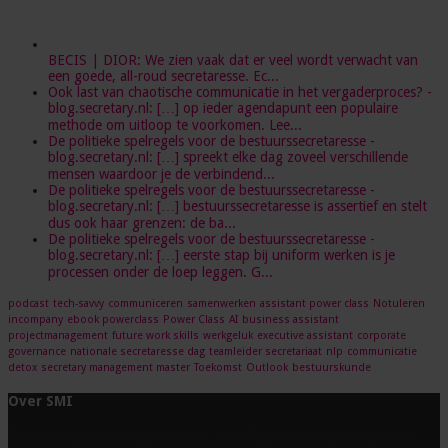
BECIS | DIOR: We zien vaak dat er veel wordt verwacht van
een goede, all-roud secretaresse. Ec...
Ook last van chaotische communicatie in het vergaderproces? -
blog.secretary.nl: […] op ieder agendapunt een populaire
methode om uitloop te voorkomen. Lee...
De politieke spelregels voor de bestuurssecretaresse -
blog.secretary.nl: […] spreekt elke dag zoveel verschillende
mensen waardoor je de verbindend...
De politieke spelregels voor de bestuurssecretaresse -
blog.secretary.nl: […] bestuurssecretaresse is assertief en stelt
dus ook haar grenzen: de ba...
De politieke spelregels voor de bestuurssecretaresse -
blog.secretary.nl: […] eerste stap bij uniform werken is je
processen onder de loep leggen. G...
podcast
tech-savvy
communiceren
samenwerken
assistant power class
Notuleren
incompany
ebook powerclass
Power Class
AI
business assistant
projectmanagement
future work skills
werkgeluk
executive assistant
corporate
governance
nationale secretaresse dag
teamleider secretariaat
nlp
communicatie
detox
secretary management master
Toekomst
Outlook
bestuurskunde
Over SMI
Ervaren assistants volgen al meer dan 25 jaar onze opleidingen en