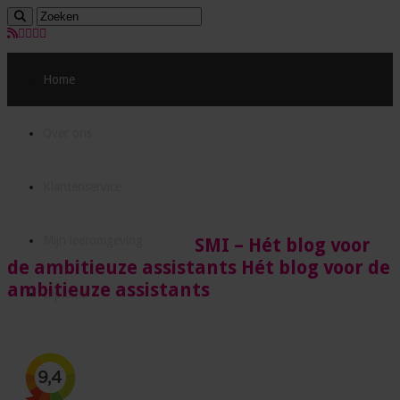
Home
Over ons
Klantenservice
Mijn leeromgeving
SMI – Hét blog voor
de ambitieuze assistants Hét blog voor de
ambitieuze assistants
Diploma
Acties