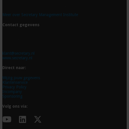
cursussen. In het uitgebreide aanbod vind je altijd iets dat bij je past.
Bovendien staan onze opleidingsadviseurs voor je klaar met
vrijblijvend persoonlijk advies.
Meer over Secretary Management Institute
Contact gegevens
Secretary Management Institute
Postbus 845
5600 AV Eindhoven
Tel. 040 - 29 74 979
klant@secretary.nl
www.secretary.nl
Direct naar:
Wijzig jouw gegevens
Klantenservice
Privacy Policy
Incompany
Sponsoring
Volg ons via: