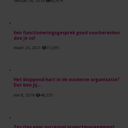
februari 26, 2016
80,474
Een functioneringsgesprek goed voorbereiden
doe je zo!
maart 24, 2021
73,695
Het kloppend hart in de moderne organisatie?
Dat ben jij…
mei 8, 2018
48,353
Zes tips voor succesvol projectmanagement