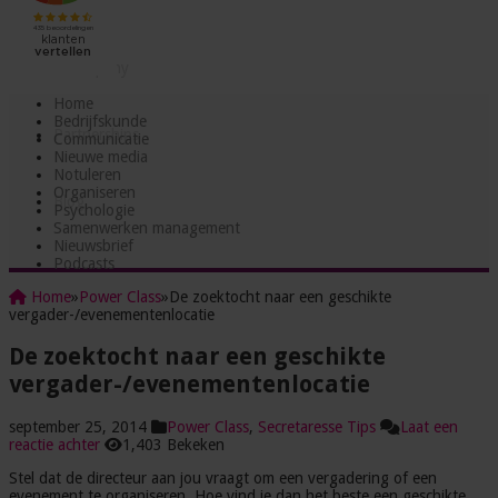
Testjes
Incompany
Home
Bedrijfskunde
Partnerships
Communicatie
Nieuwe media
Notuleren
Organiseren
Blog
Psychologie
Samenwerken management
Nieuwsbrief
Podcasts
Home
»
Power Class
»
De zoektocht naar een geschikte
vergader-/evenementenlocatie
De zoektocht naar een geschikte
vergader-/evenementenlocatie
september 25, 2014
Power Class
,
Secretaresse Tips
Laat een
reactie achter
1,403 Bekeken
Stel dat de directeur aan jou vraagt om een vergadering of een
evenement te organiseren. Hoe vind je dan het beste een geschikte