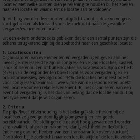
locatie? Met welke punten dien je rekening te houden bij het zoeken
naar een locatie en waar dient de locatie aan te voldoen?
In dit blog worden deze punten uitgelicht zodat jij deze vervolgens
kunt gebruiken als leidraad voor de zoektocht naar de geschikte
vergader/evenementenlocatie.
Uit een extern onderzoek is gebleken dat er een aantal punten zijn die
telkens terugkerend zijn bij de zoektocht naar een geschikte locatie:
1. Locatiesoorten
Organisatoren van evenementen en vergaderingen geven aan het
meest geïnteresseerd te zijn in congres- en vergaderlocaties, kasteel,
land- of herenhuizen of buitenlocaties als locatiesoort. Bijna de helft
(47%) van de respondenten boekt locaties voor vergaderingen en
brainstormsessies, gevolgd door 44% die locaties het meest boekt
voor congressen/seminars. Twee vijfde van de respondenten boekt
een locatie voor een relatie-evenement. Bij het organiseren van een
event of vergadering is het dus van belang dat de locatie aansluit bij
het type event dat je wilt organiseren.
2. Criteria
De prijs-/kwaliteitverhouding is het belangrijkste criterium bij de
locatiekeuze gevolgd door ligging/omgeving en een goede
bereikbaarheid. De stellingen die daarbij hoog gewaardeerd worden
zijn: kwaliteit, afspraken nakomen, klantgerichtheid en flexibiliteit
(meer nog dan het hebben van een transparante kostenstructuur).
Controleer bij je zoektocht naar een locatie altijd of de locatie voldoet