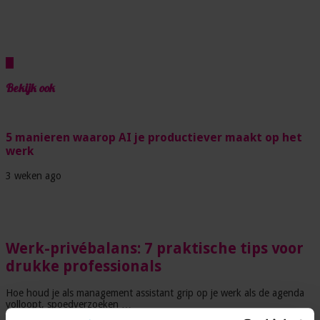
Bekijk ook
5 manieren waarop AI je productiever maakt op het
werk
3 weken ago
Werk-privébalans: 7 praktische tips voor
drukke professionals
Hoe houd je als management assistant grip op je werk als de agenda
volloopt, spoedverzoeken …