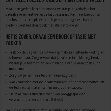
Laat alle puzzelstukjes op hun plaats vallen
Maak een gedetailleerd draaiboek waarin je in gedachte het
bedrijfsevenement de revue laat passeren. Kijk naar knelpunten
qua bezetting en tijd. Waar heb je hulp nodig? Wie kan dat
bieden? Deel het draaiboek met alle betrokkenen.
Het is zover: draag een broek of jasje met
zakken
Trek op de dag van de uitvoering makkelijk zittende kleding en
schoenen aan. Zorg ervoor dat je zakken in je kleding hebt,
waarin je je telefoon en een minikopie van je draaiboek kunt
meenemen.
Zorg dat je ruim van tevoren aanwezig bent.
Maak vrienden met de locatiemanager, het horecapersoneel en
de technici: zij maken samen met jou het succes.
En straal van zelfvertrouwen, van hooggespannen
verwachtingen en van hartelijkheid!
Dit blog is geschreven door Nicoline van Straten. Nicoline