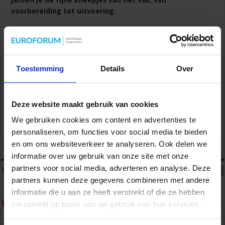
Jansen je de fijne kneepjes van het vak, van
voorbereiding tot uitvoering.
We besteden aandacht aan evenementen in alle soorten en
maten: bedrijfsjubilea, openingen, interne communicatie en
personeelsfeesten, relatieversterkende
bijeenkomsten, presentaties van producten, congressen en
Toestemming
Details
Over
workshops. Je bespaart tijd en energie én je krijgt antwoord op al
je vragen.
Deze website maakt gebruik van cookies
Lees meer over de cursus Event Management
We gebruiken cookies om content en advertenties te
personaliseren, om functies voor social media te bieden
en om ons websiteverkeer te analyseren. Ook delen we
tweet
informatie over uw gebruik van onze site met onze
partners voor social media, adverteren en analyse. Deze
Tags
EVENEMENTEN ORGANISEREN
EVENT MANAGEMENT
ORGANISEREN
partners kunnen deze gegevens combineren met andere
informatie die u aan ze heeft verstrekt of die ze hebben
Over admin
verzameld op basis van uw gebruik van hun services.