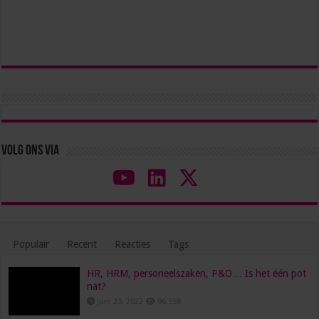
Volg ons via
Populair
Recent
Reacties
Tags
HR, HRM, personeelszaken, P&O… Is het één pot
nat?
juni 23, 2022
96,558