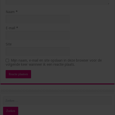
Naam
*
E-mail
*
Site
Hoe blijf je als management assistant ambitieus
Mijn naam, e-mail en site opslaan in deze browser voor de
zonder jezelf voorbij te lopen?
volgende keer wanneer ik een reactie plaats.
juli 1, 2026