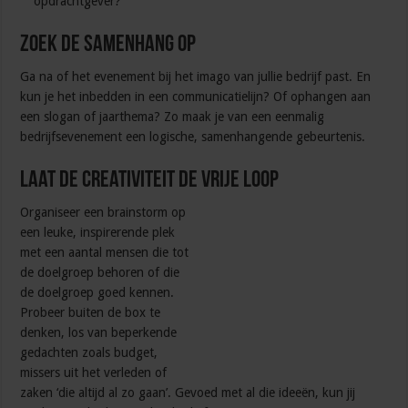
opdrachtgever?
Zoek de samenhang op
Ga na of het evenement bij het imago van jullie bedrijf past. En
kun je het inbedden in een communicatielijn? Of ophangen aan
een slogan of jaarthema? Zo maak je van een eenmalig
bedrijfsevenement een logische, samenhangende gebeurtenis.
Laat de creativiteit de vrije loop
Organiseer een brainstorm op
een leuke, inspirerende plek
met een aantal mensen die tot
de doelgroep behoren of die
de doelgroep goed kennen.
Probeer buiten de box te
denken, los van beperkende
gedachten zoals budget,
missers uit het verleden of
zaken ‘die altijd al zo gaan’. Gevoed met al die ideeën, kun jij