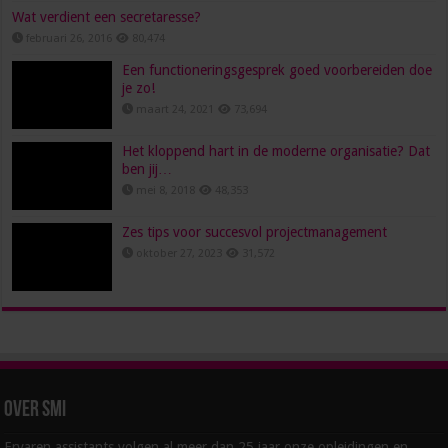
Wat verdient een secretaresse?
februari 26, 2016
80,474
Een functioneringsgesprek goed voorbereiden doe
je zo!
maart 24, 2021
73,694
Het kloppend hart in de moderne organisatie? Dat
ben jij…
mei 8, 2018
48,353
Zes tips voor succesvol projectmanagement
oktober 27, 2023
31,572
Over SMI
Ervaren assistants volgen al meer dan 25 jaar onze opleidingen en