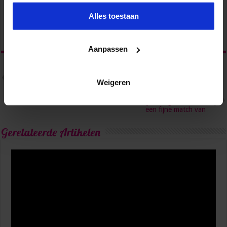
Alles toestaan
Aanpassen
Vorige
Notuleren zonder stress? Het
Weigeren
toverwoord: voorbereiding
Volgende
Mismatch met je collega? Maak er
een fijne match van
Gerelateerde Artikelen