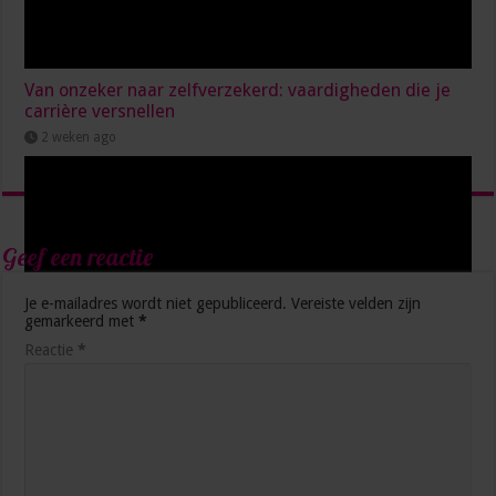
Van onzeker naar zelfverzekerd: vaardigheden die je
carrière versnellen
2 weken ago
Geef een reactie
Je e-mailadres wordt niet gepubliceerd.
Vereiste velden zijn
gemarkeerd met
*
Reactie
*
5 manieren waarop AI je productiever maakt op het
werk
3 weken ago