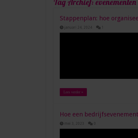
Tag Archief:
evenementen 
Stappenplan: hoe organisee
januari 24, 2024
1
Lees verder »
Hoe een bedrijfsevenement 
mei 3, 2023
0