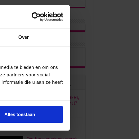
Over
ons via
 media te bieden en om ons
ze partners voor social
nformatie die u aan ze heeft
ulair
Recent
Reacties
Tags
HR, HRM, personeelszaken,
P&O… Is het één pot nat?
juni 23, 2022
96,556
Alles toestaan
verdient een secretaresse?
bruari 26, 2016
80,472