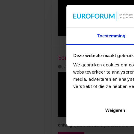
Toestemming
Deze website maakt gebruik
Een bedrijfsevenement orga
We gebruiken cookies om cont
juli 20, 2022
1
websiteverkeer te analyseren
media, adverteren en analys
verstrekt of die ze hebben v
Weigeren
ontving tijdens een zakelijke presentie, i