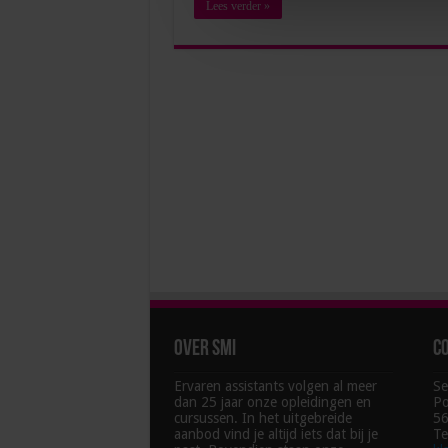
Lees verder »
Over SMI
C
Ervaren assistants volgen al meer
Se
dan 25 jaar onze opleidingen en
Po
cursussen. In het uitgebreide
56
aanbod vind je altijd iets dat bij je
Te