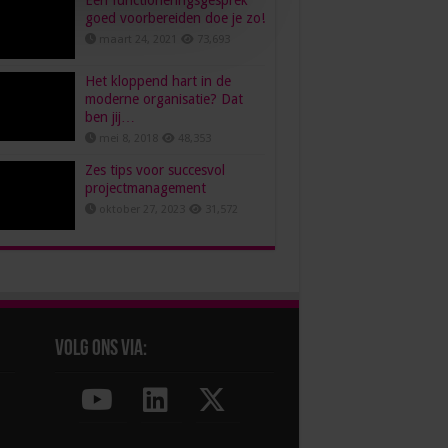
Een functioneringsgesprek
goed voorbereiden doe je zo!
maart 24, 2021
73,693
Het kloppend hart in de
moderne organisatie? Dat
ben jij…
mei 8, 2018
48,353
Zes tips voor succesvol
projectmanagement
oktober 27, 2023
31,572
Volg ons via: