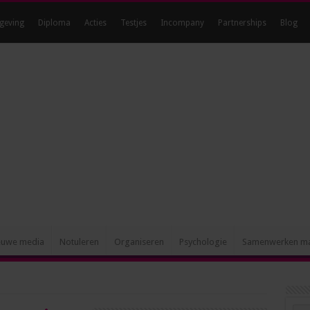
geving
Diploma
Acties
Testjes
Incompany
Partnerships
Blog
Hét blog voor ambitieuze
euwe media
Notuleren
Organiseren
Psychologie
Samenwerken m