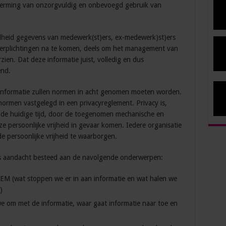
scherming van onzorgvuldig en onbevoegd gebruik van
elheid gegevens van medewerk(st)ers, ex-medewerk)st)ers
 verplichtingen na te komen, deels om het management van
ien. Dat deze informatie juist, volledig en dus
end.
 informatie zullen normen in acht genomen moeten worden.
rmen vastgelegd in een privacyreglement. Privacy is,
. In de huidige tijd, door de toegenomen mechanische en
e persoonlijke vrijheid in gevaar komen. Iedere organisatie
e persoonlijke vrijheid te waarborgen.
s aandacht besteed aan de navolgende onderwerpen:
at stoppen we er in aan informatie en wat halen we
)
m met de informatie, waar gaat informatie naar toe en