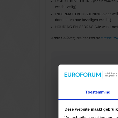
FYSIEKE BEVEILIGING (hoe bewaken we
we dat veilig)
INFORMATIEVOORZIENING (voor welke d
doet dat en hoe beveiligen we dat)
HOUDING EN GEDRAG (wie werkt met de
Anne Hallema, trainer van de
cursus P&O
Gerelateerde
Opleiding Adv
Toestemming
ZORG
Deze website maakt gebruik
We gebruiken cookies om cont