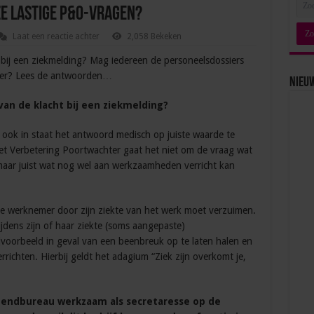
e lastige P&O-vragen?
Laat een reactie achter
2,058 Bekeken
bij een ziekmelding? Mag iedereen de personeelsdossiers
 over? Lees de antwoorden…
Nieu
van de klacht bij een ziekmelding?
 ook in staat het antwoord medisch op juiste waarde te
et Verbetering Poortwachter gaat het niet om de vraag wat
maar juist wat nog wel aan werkzaamheden verricht kan
 de werknemer door zijn ziekte van het werk moet verzuimen.
ijdens zijn of haar ziekte (soms aangepaste)
jvoorbeeld in geval van een beenbreuk op te laten halen en
richten. Hierbij geldt het adagium “Ziek zijn overkomt je,
itzendbureau werkzaam als secretaresse op de