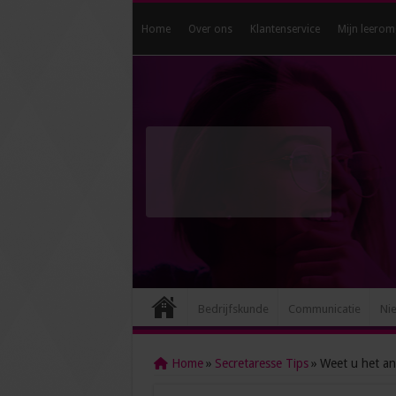
Home
Over ons
Klantenservice
Mijn leerom
Bedrijfskunde
Communicatie
Ni
Home
»
Secretaresse Tips
»
Weet u het a