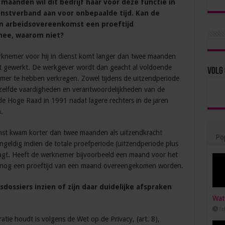
 maanden wil dit bedrijf haar voor deze functie in
nstverband aan voor onbepaalde tijd. Kan de
en arbeidsovereenkomst een proeftijd
nee, waarom niet?
erknemer voor hij in dienst komt langer dan twee maanden
eft gewerkt. De werkgever wordt dan geacht al voldoende
Volg 
emer te hebben verkregen. Zowel tijdens de uitzendperiode
ezelfde vaardigheden en verantwoordelijkheden van de
e Hoge Raad in 1991 nadat lagere rechters in de jaren
.
enst kwam korter dan twee maanden als uitzendkracht
Pop
ngeldig indien de totale proefperiode (uitzendperiode plus
agt. Heeft de werknemer bijvoorbeeld een maand voor het
 nog een proeftijd van een maand overeengekomen worden.
dossiers inzien of zijn daar duidelijke afspraken
Wat 
fe
atie houdt is volgens de Wet op de Privacy, (art. 8),