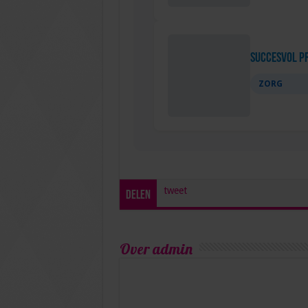
Succesvol P
ZORG
tweet
Delen
Over admin