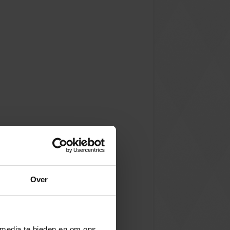
Over
 media te bieden en om ons