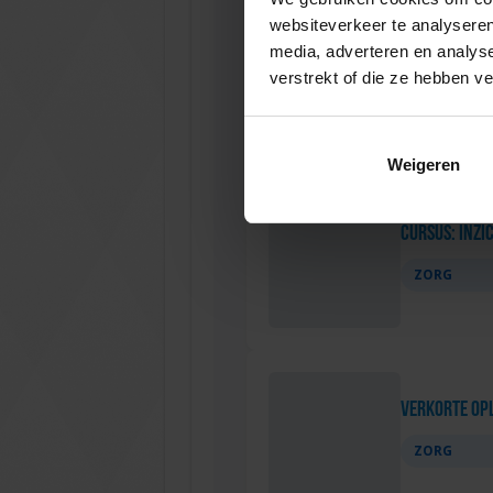
websiteverkeer te analyseren
media, adverteren en analys
Jaaropleidi
verstrekt of die ze hebben v
ZORG
Weigeren
Cursus: Inzic
ZORG
Verkorte opl
ZORG