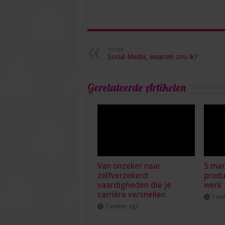
Vorige
Social Media, waarom zou ik?
Gerelateerde Artikelen
Van onzeker naar
5 man
zelfverzekerd:
produ
vaardigheden die je
werk
carrière versnellen
3 we
2 weken ago