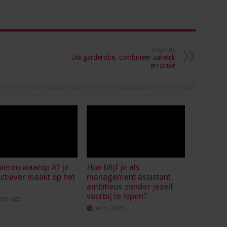
Volgende
Uw garderobe, combineer zakelijk
en privé
ieren waarop AI je
Hoe blijf je als
ctiever maakt op het
management assistant
ambitieus zonder jezelf
voorbij te lopen?
ken ago
juli 1, 2026