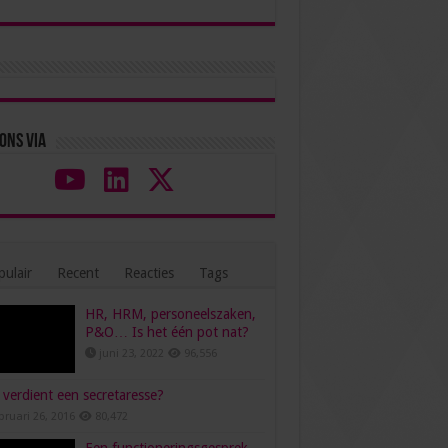
ons via
ulair
Recent
Reacties
Tags
HR, HRM, personeelszaken,
P&O… Is het één pot nat?
juni 23, 2022
96,556
verdient een secretaresse?
bruari 26, 2016
80,472