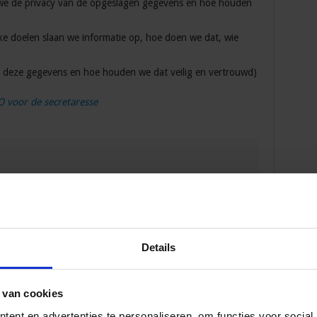
 de privacy van de opgeslagen gegevens en hoe houden
oelen slaan we informatie op, hoe doen we dat, wie
ze gegevens en hoe houden we dat veilig en vertrouwd)
 voor de secretaresse
 Opleidingen en Cursussen
iseur Kwaliteit & Veiligheid in de zorg
Details
 van cookies
ent en advertenties te personaliseren, om functies voor social