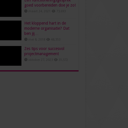
Een functioneringsgesprek
goed voorbereiden doe je zo!
maart 24, 2021
73,693
Het kloppend hart in de
moderne organisatie? Dat
ben jij…
mei 8, 2018
48,353
Zes tips voor succesvol
projectmanagement
oktober 27, 2023
31,572