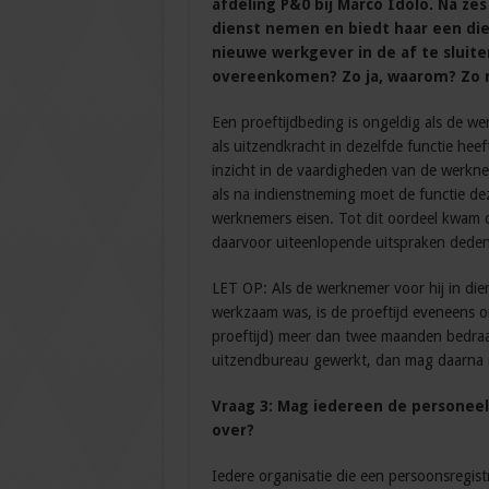
afdeling P&0 bij Marco Idolo. Na zes
dienst nemen en biedt haar een die
nieuwe werkgever in de af te sluit
overeenkomen? Zo ja, waarom? Zo 
Een proeftijdbeding is ongeldig als de w
als uitzendkracht in dezelfde functie he
inzicht in de vaardigheden van de werkn
als na indienstneming moet de functie d
werknemers eisen. Tot dit oordeel kwam d
daarvoor uiteenlopende uitspraken deden
LET OP: Als de werknemer voor hij in di
werkzaam was, is de proeftijd eveneens o
proeftijd) meer dan twee maanden bedra
uitzendbureau gewerkt, dan mag daarna
Vraag 3: Mag iedereen de personeels
over?
Iedere organisatie die een persoonsregistr