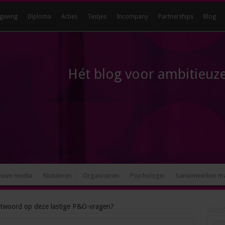
geving
Diploma
Acties
Testjes
Incompany
Partnerships
Blog
Hét blog voor ambitieuze
euwe media
Notuleren
Organiseren
Psychologie
Samenwerken m
ntwoord op deze lastige P&O-vragen?