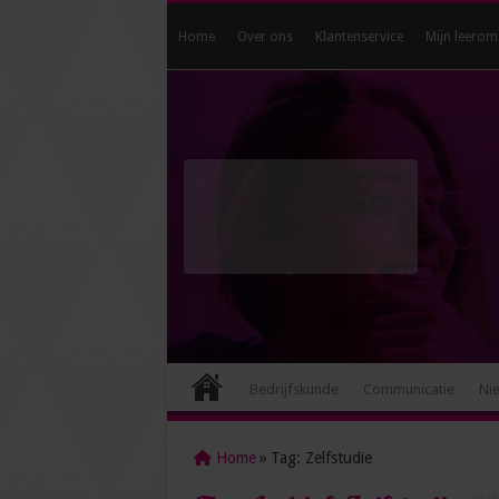
Home
Over ons
Klantenservice
Mijn leerom
Bedrijfskunde
Communicatie
Ni
Home
»
Tag:
Zelfstudie