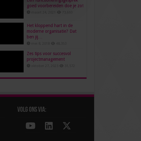
Een functioneringsgesprek
goed voorbereiden doe je zo!
maart 24, 2021
73,693
Het kloppend hart in de
moderne organisatie? Dat
ben jij…
mei 8, 2018
48,353
Zes tips voor succesvol
projectmanagement
oktober 27, 2023
31,572
Volg ons via: