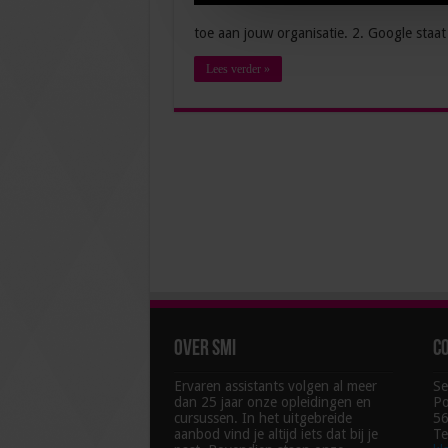
toe aan jouw organisatie. 2. Google staat
Lees verder »
Over SMI
C
Ervaren assistants volgen al meer
Se
dan 25 jaar onze opleidingen en
Po
cursussen. In het uitgebreide
56
aanbod vind je altijd iets dat bij je
Te