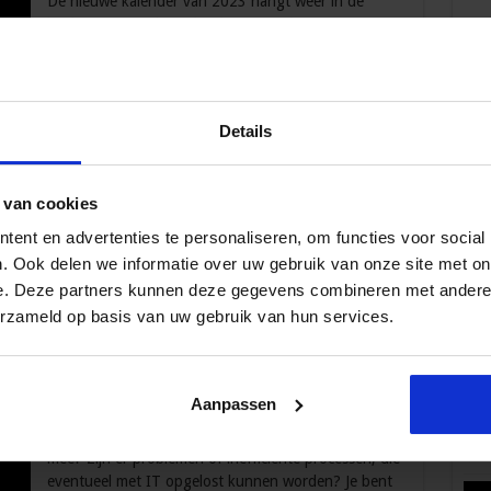
De nieuwe kalender van 2023 hangt weer in de
keuken. Voor velen is het begin van het nieuwe jaar
hét moment om nieuwe doelen te stellen, een
oeroude traditie die al teruggaat tot de tijd van de
Babyloniërs. Helaas blijft het voor de meesten bij
een mooie gedachte: slechts 8% van de mensen
Details
slaagt erin om hun voornemens waar te maken. Ben
Volg 
jij ook van plan om dit jaar iets …
 van cookies
ent en advertenties te personaliseren, om functies voor social
. Ook delen we informatie over uw gebruik van onze site met on
chte assistant
e. Deze partners kunnen deze gegevens combineren met andere i
Pop
erzameld op basis van uw gebruik van hun services.
Wil jij mee in jouw veranderende secretaresserol?
Met onderstaande tips kun je vandaag al beginnen.
1. Weet wat er speelt in je organisatie… …en kijk
Aanpassen
waar de kansen liggen. Welke softwareprogramma’s
Wat 
gebruiken jouw collega’s? Zijn ze daar tevreden
mee? Zijn er problemen of inefficiënte processen, die
fe
eventueel met IT opgelost kunnen worden? Je bent