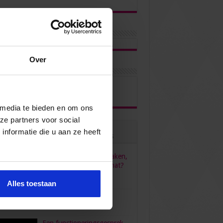
Over
ons via
 media te bieden en om ons
ze partners voor social
nformatie die u aan ze heeft
ulair
Recent
Reacties
Tags
HR, HRM, personeelszaken,
P&O… Is het één pot nat?
juni 23, 2022
96,558
Alles toestaan
verdient een secretaresse?
bruari 26, 2016
80,472