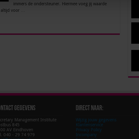
immers de ondersteuner. Hiermee voeg jij waarde
 altijd voor …
ontact gegevens
Direct naar:
cretary Management Institute
Wijzig jouw gegevens
stbus 845
Klantenservice
00 AV Eindhoven
Privacy Policy
l. 040 - 29 74 979
Incompany