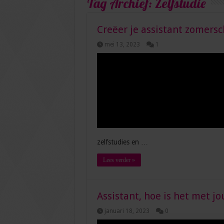
Tag Archief:
Zelfstudie
Creëer je assistant zomersc
mei 13, 2023
1
zelfstudies en …
Lees verder »
Assistant, hoe is het met 
januari 18, 2023
0