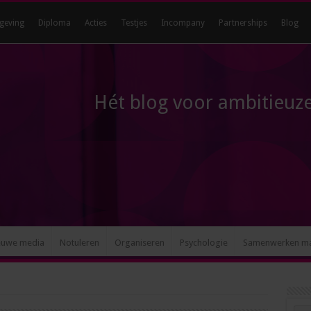
geving
Diploma
Acties
Testjes
Incompany
Partnerships
Blog
Hét blog voor ambitieuze
euwe media
Notuleren
Organiseren
Psychologie
Samenwerken m