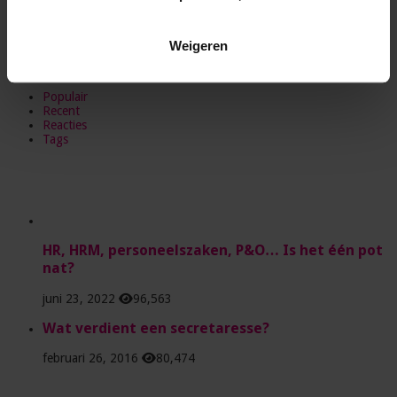
Volg ons via
Weigeren
Populair
Recent
Reacties
Tags
HR, HRM, personeelszaken, P&O… Is het één pot
nat?
juni 23, 2022
96,563
Wat verdient een secretaresse?
februari 26, 2016
80,474