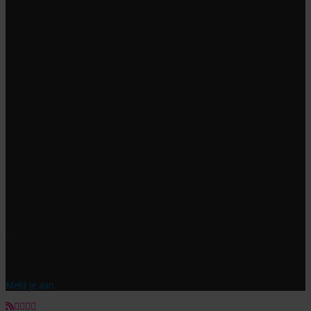
Nieuwsbrief
Dé nieuwsbrief voor de assistant van de toekomst!
Meld je aan