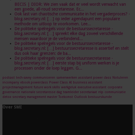
BECIS | DIOR: We zien vaak dat er veel wordt verwacht van
een goede, all-roud secretaresse. Ec...
Ook last van chaotische communicatie in het vergaderproces? -
blog.secretary.nl: […] op ieder agendapunt een populaire
methode om uitloop te voorkomen. Lee...
De politieke spelregels voor de bestuurssecretaresse -
blog.secretary.nl: […] spreekt elke dag zoveel verschillende
mensen waardoor je de verbindend...
De politieke spelregels voor de bestuurssecretaresse -
blog.secretary.nl: […] bestuurssecretaresse is assertief en stelt
dus ook haar grenzen: de ba...
De politieke spelregels voor de bestuurssecretaresse -
blog.secretary.nl: […] eerste stap bij uniform werken is je
processen onder de loep leggen. G...
podcast
tech-savvy
communiceren
samenwerken
assistant power class
Notuleren
incompany
ebook powerclass
Power Class
AI
business assistant
projectmanagement
future work skills
werkgeluk
executive assistant
corporate
governance
nationale secretaresse dag
teamleider secretariaat
nlp
communicatie
detox
secretary management master
Toekomst
Outlook
bestuurskunde
Over SMI
Ervaren assistants volgen al meer dan 25 jaar onze opleidingen en
cursussen. In het uitgebreide aanbod vind je altijd iets dat bij je past.
Bovendien staan onze opleidingsadviseurs voor je klaar met
vrijblijvend persoonlijk advies.