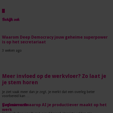
Bekijk ook
Waarom Deep Democracy jouw geheime superpower
is op het secretariaat
3 weken ago
Meer invloed op de werkvloer? Zo laat je
je stem horen
Je ziet vaak meer dan je zegt. Je merkt dat een overleg beter
voorbereid kan …
Geef een reactie
5 manieren waarop AI je productiever maakt op het
werk