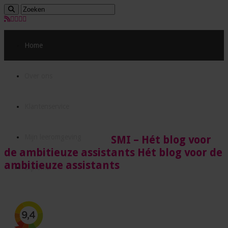
Home
Over ons
Klantenservice
Mijn leeromgeving
SMI – Hét blog voor
de ambitieuze assistants Hét blog voor de
ambitieuze assistants
Diploma
Acties