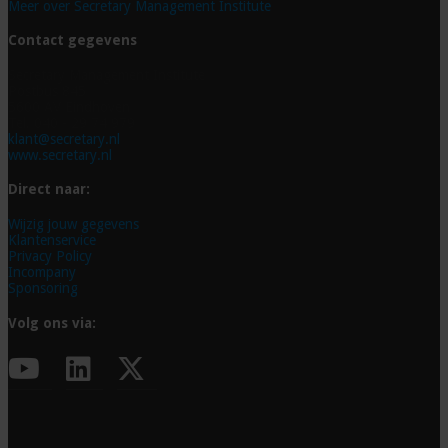
Meer over Secretary Management Institute
Contact gegevens
Secretary Management Institute
Postbus 845
5600 AV Eindhoven
Tel. 040 - 29 74 979
klant@secretary.nl
www.secretary.nl
Direct naar:
Wijzig jouw gegevens
Klantenservice
Privacy Policy
Incompany
Sponsoring
Volg ons via: