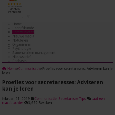
Testjes
Incompany
Home
Bedrijfskunde
Partnerships
Communicatie
Nieuwe media
Notuleren
Organiseren
Blog
Psychologie
Samenwerken management
Nieuwsbrief
Podcasts
Home
»
Communicatie
»
Proefles voor secretaresses: Adviseren kan je
leren
Proefles voor secretaresses: Adviseren
kan je leren
februari 21, 2019
Communicatie
,
Secretaresse Tips
Laat een
reactie achter
3,679 Bekeken