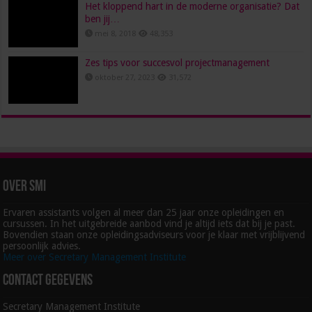
Het kloppend hart in de moderne organisatie? Dat
ben jij…
mei 8, 2018
48,353
Zes tips voor succesvol projectmanagement
oktober 27, 2023
31,572
Over SMI
Ervaren assistants volgen al meer dan 25 jaar onze opleidingen en
cursussen. In het uitgebreide aanbod vind je altijd iets dat bij je past.
Bovendien staan onze opleidingsadviseurs voor je klaar met vrijblijvend
persoonlijk advies.
Meer over Secretary Management Institute
Contact gegevens
Secretary Management Institute