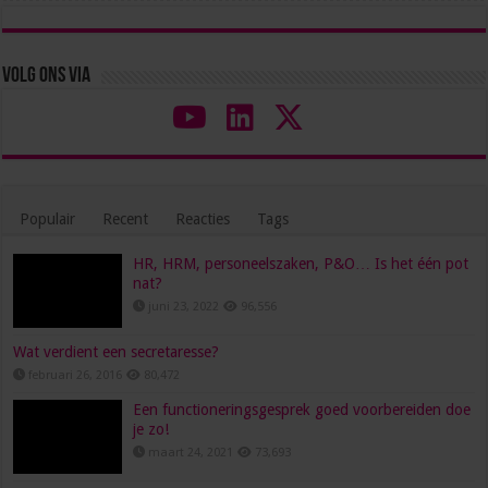
Volg ons via
Populair
Recent
Reacties
Tags
HR, HRM, personeelszaken, P&O… Is het één pot
nat?
juni 23, 2022
96,556
Wat verdient een secretaresse?
februari 26, 2016
80,472
Een functioneringsgesprek goed voorbereiden doe
je zo!
maart 24, 2021
73,693