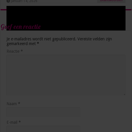
Beantwoorden
januari 14, 2026
Geef een reactie
Je e-mailadres wordt niet gepubliceerd.
Vereiste velden zijn
gemarkeerd met
*
Reactie
*
Executive Assistants: zo pak je het aan (en zo dus niet)
februari 10, 2025
Naam
*
E-mail
*