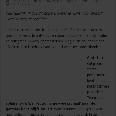
juni 15, 2020
Samenwerken management
1 Reactie
2,742 Bekeken
‘Nee tuurlijk, ik doe dit nog wel even.’ ‘Ja, komt voor elkaar!’
‘Geen zorgen, ik regel het.’
Jij brengt alles in orde, tot in de puntjes. Dat maakt je ook zo
goed in je werk. Je ont-zorgt en door jou kunnen de organisatie
en collega’s hun werk optimaal doen. Nog even dit, dat en dat
afvinken. Een heerlijk gevoel, zoveel verantwoordelijkheid!
Grote kans
dat jij een
trotse
perfectionist
bent. Prima,
het is één van
je krachten!
Tenminste,
zolang jouw ‘perfectionisme-weegschaal’ naar de
gezonde
kant blijft hellen
. Want wanneer je nog niet weet
hoe perfectionisme werkt voor jou en je nog te vaak in de