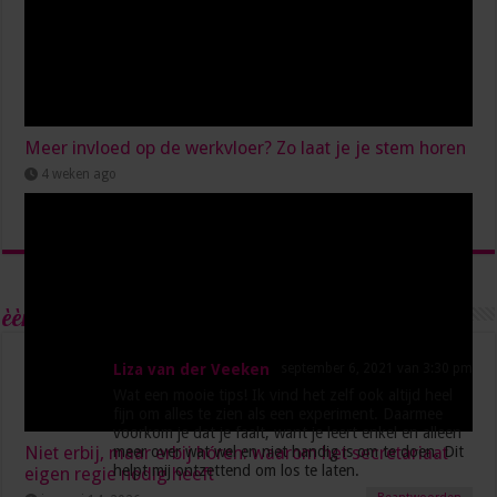
Meer invloed op de werkvloer? Zo laat je je stem horen
4 weken ago
èèn Reactie
Liza van der Veeken
september 6, 2021 van 3:30 pm
Wat een mooie tips! Ik vind het zelf ook altijd heel
fijn om alles te zien als een experiment. Daarmee
voorkom je dat je faalt, want je leert enkel en alleen
Niet erbij, maar erbij hóren: waarom het secretariaat
meer over wat wel en niet handig is om te doen. Dit
helpt mij ontzettend om los te laten.
eigen regie nodig heeft