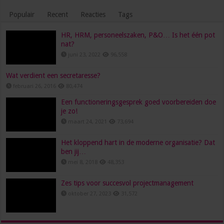
Populair
Recent
Reacties
Tags
HR, HRM, personeelszaken, P&O… Is het één pot
nat?
juni 23, 2022
96,558
Wat verdient een secretaresse?
februari 26, 2016
80,474
Een functioneringsgesprek goed voorbereiden doe
je zo!
maart 24, 2021
73,694
Het kloppend hart in de moderne organisatie? Dat
ben jij…
mei 8, 2018
48,353
Zes tips voor succesvol projectmanagement
oktober 27, 2023
31,572