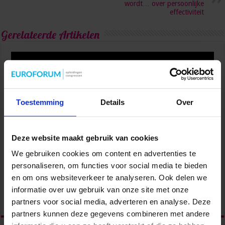
wordt… over persoonlijke
effectiviteit
Gerelateerde Artikelen
Toestemming
Details
Over
Deze website maakt gebruik van cookies
We gebruiken cookies om content en advertenties te
personaliseren, om functies voor social media te bieden
Van onzeker naar zelfverzekerd: vaardigheden die je
en om ons websiteverkeer te analyseren. Ook delen we
carrière versnellen
informatie over uw gebruik van onze site met onze
2 weken ago
partners voor social media, adverteren en analyse. Deze
partners kunnen deze gegevens combineren met andere