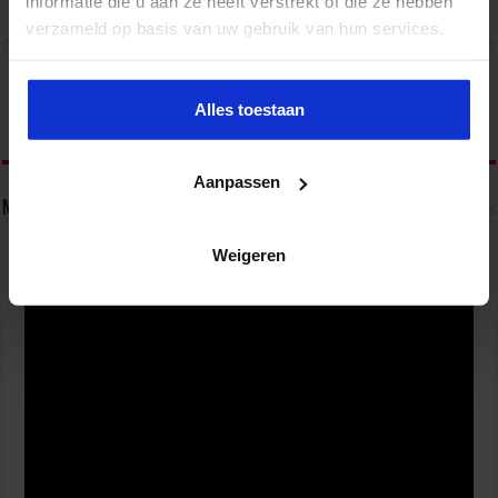
informatie die u aan ze heeft verstrekt of die ze hebben
verzameld op basis van uw gebruik van hun services.
Alles toestaan
Aanpassen
5 manieren waarop AI je productiever maakt op het
Nieuwsbrief
werk
3 weken ago
Weigeren