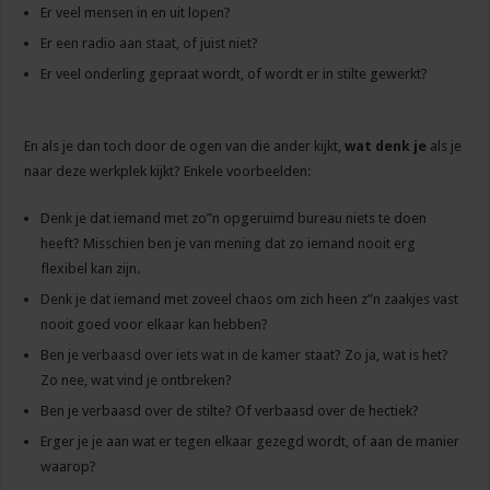
Er veel mensen in en uit lopen?
Er een radio aan staat, of juist niet?
Er veel onderling gepraat wordt, of wordt er in stilte gewerkt?
En als je dan toch door de ogen van die ander kijkt,
wat denk je
als je
naar deze werkplek kijkt? Enkele voorbeelden:
Denk je dat iemand met zo”n opgeruimd bureau niets te doen
heeft? Misschien ben je van mening dat zo iemand nooit erg
flexibel kan zijn.
Denk je dat iemand met zoveel chaos om zich heen z”n zaakjes vast
nooit goed voor elkaar kan hebben?
Ben je verbaasd over iets wat in de kamer staat? Zo ja, wat is het?
Zo nee, wat vind je ontbreken?
Ben je verbaasd over de stilte? Of verbaasd over de hectiek?
Erger je je aan wat er tegen elkaar gezegd wordt, of aan de manier
waarop?