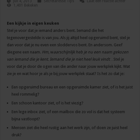
juli 4, 2013
Secretaresse Tips
Laat een reactie achter
1,401 Bekeken
Een kijkje in eigen keuken
Stel je voor dat je iemand anders bent. Iemand die het
tegenovergestelde is van jou. Als jij altijd heel opgeruimd bent, stel je
dan voor dat je nu even een sloddervos bent. En andersom. Geef
diegene een naam.
Hm,
w
aarschijnlijk heb je nu een naam gekozen
van iemand die je kent. Iemand die je niet heel leuk vindt…
Stel je
voor dat je door de ogen van die ander naar jouw werkplek kijkt. Wat
zie je en wat hoor je als je bij jouw werkplek staat? Is het zo dat je:
Een opgeruimd bureau en een opgeruimde kamer ziet, of is het juist
heel rommelig?
Een schoon kantoor ziet, of is het viezig?
Een lege inbox ziet, of een mailbox die zo vol is dat het systeem
bijna vastloopt?
Mensen ziet die heel rustig aan het werk zijn, of doen ze juist heel
druk?