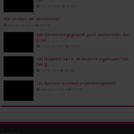
juni 23, 2022
96,561
Wat verdient een secretaresse?
februari 26, 2016
80,474
Een functioneringsgesprek goed voorbereiden doe
je zo!
maart 24, 2021
73,695
Het kloppend hart in de moderne organisatie? Dat
ben jij…
mei 8, 2018
48,353
Zes tips voor succesvol projectmanagement
oktober 27, 2023
31,572