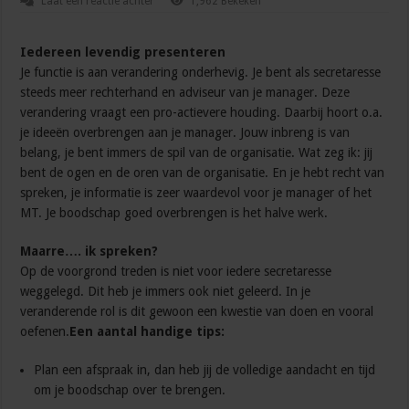
Laat een reactie achter
1,962 Bekeken
Iedereen levendig presenteren
Je functie is aan verandering onderhevig. Je bent als secretaresse
steeds meer rechterhand en adviseur van je manager. Deze
verandering vraagt een pro-actievere houding. Daarbij hoort o.a.
je ideeën overbrengen aan je manager. Jouw inbreng is van
belang, je bent immers de spil van de organisatie. Wat zeg ik: jij
bent de ogen en de oren van de organisatie. En je hebt recht van
spreken, je informatie is zeer waardevol voor je manager of het
MT. Je boodschap goed overbrengen is het halve werk.
Maarre…. ik spreken?
Op de voorgrond treden is niet voor iedere secretaresse
weggelegd. Dit heb je immers ook niet geleerd. In je
veranderende rol is dit gewoon een kwestie van doen en vooral
oefenen.
Een aantal handige tips:
Plan een afspraak in, dan heb jij de volledige aandacht en tijd
om je boodschap over te brengen.