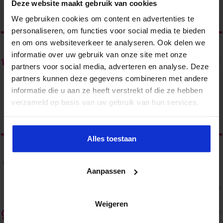
Zorg
Deze website maakt gebruik van cookies
We gebruiken cookies om content en advertenties te
tweet
personaliseren, om functies voor social media te bieden
en om ons websiteverkeer te analyseren. Ook delen we
informatie over uw gebruik van onze site met onze
Over natc
partners voor social media, adverteren en analyse. Deze
partners kunnen deze gegevens combineren met andere
informatie die u aan ze heeft verstrekt of die ze hebben
verzameld op basis van uw gebruik van hun services.
Alles toestaan
Vorige
Wie voor een kwartje geboren is?
Een pleidooi voor de coachende
Aanpassen
secretaresse
Volgende
Dromen, Durven, Doen!
Weigeren
Gerelateerde Artikelen