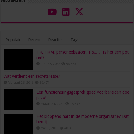
Volg ons via
Populair
Recent
Reacties
Tags
HR, HRM, personeelszaken, P&O… Is het één pot
nat?
juni 23, 2022
96,563
Wat verdient een secretaresse?
februari 26, 2016
80,474
Een functioneringsgesprek goed voorbereiden doe
je zo!
maart 24, 2021
73,697
Het kloppend hart in de moderne organisatie? Dat
ben jij…
mei 8, 2018
48,353