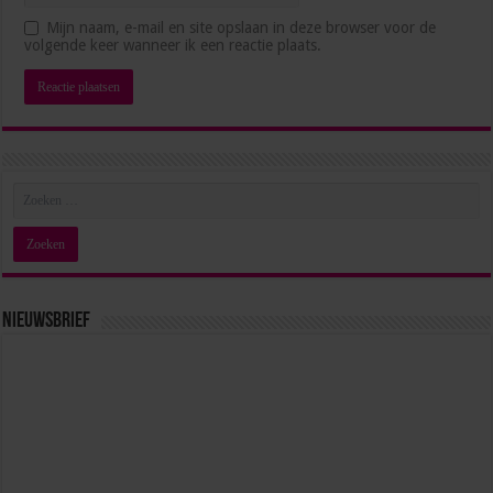
Hoe blijf je als management assistant ambitieus
Mijn naam, e-mail en site opslaan in deze browser voor de
zonder jezelf voorbij te lopen?
volgende keer wanneer ik een reactie plaats.
juli 1, 2026
Nieuwsbrief