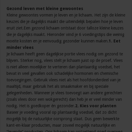
Gezond leven met kleine gewoontes
Kleine gewoontes vormen je leven en je lichaam. Het zijn de kleine
keuzes die je dagelijks maakt die uiteindelijk bepalen hoe je leven
eruit ziet.Een gezond lichaam ontstaat door talloze kleine keuzes
die je dagelijks maakt. Hieronder vind je 6 voedingstips die weinig
moeite kosten en je eenvoudig gezonder kunnen maken.
1. Eet
minder vlees
Je lichaam heeft geen dagelijkse portie vlees nodig om gezond te
blijven. Sterker nog, vlees stelt je lichaam juist op de proef. Vlees
is niet alleen moeilijker te verteren dan plantaardig voedsel, het
bevat in veel gevallen ook schadelijke hormonen en chemische
toevoegingen. Gebruik vlees niet als het hoofdonderdeel van je
maaltijd, maar gebruik het als smaakmaker en bij speciale
gelegenheden. Wanneer je vlees toevoegt aan andere gerechten
(zoals vlees door een wokgerecht) dan heb je er veel minder van
nodig. Het is goedkoper én gezonder.
2. Kies voor planten
Baseer je voeding vooral op plantaardig voedsel, dat zo dicht
mogelijk bij de natuurlijke oorsprong staat. Dus geen bewerkte
kant-en-klaar producten, maar zoveel mogelijk natuurlijke en
“levende” producten. Ons lichaam kan ontzettend goed overweg