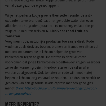
Drink iedere dag een lekker kopje groene thee, en je profiteert
van al deze gezonde eigenschappen!
Wil je het perfecte kopje groene thee zetten zonder de anti-
oxidanten te verbranden? Laat het gekookte water dan even
afkoelen tot 80 graden (duurt ca. 10 minuten), en laat dan je
zakje ca. 6 minuten trekken.
6. Kies voor rood fruit en
tomaten
Voeg meer rode, natuurlijke producten toe aan je dieet. Rode
vruchten zoals druiven, bessen, bramen en frambozen zitten vol
met anti-oxidanten die je lichaam helpen de groei van
kankercellen tegen te gaan. De stoffen in deze vruchten
voorkomen dat jonge kankercellen bloedtoevoer krijgen waardoor
ze verder kunnen groeien. Hierdoor sterven de cellen af en
worden ze afgevoerd. Ook tomaten en rode wijn (met mate)
helpen je lichaam jong en vitaal te houden. Tijd dus om heerlijk te
genieten van een gezonde salade caprese met een goed glas
merlot!
Bron: http://sochicken.nl/6-simpele-voedingstips-voor-
meer-gezondheid
Meer inspiratie?