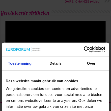
DARE. CHANGE (video)
Gerelateerde Artikelen
Toestemming
Details
Over
Van onzeker naar zelfverzekerd: vaardigheden die je
Deze website maakt gebruik van cookies
carrière versnellen
We gebruiken cookies om content en advertenties te
3 weken ago
personaliseren, om functies voor social media te bieden
en om ons websiteverkeer te analyseren. Ook delen we
informatie over uw gebruik van onze site met onze