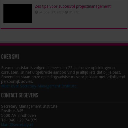
Zes tips voor succesvol projectmanagement
oktober 27, 2023
31,572
Over SMI
Ervaren assistants volgen al meer dan 25 jaar onze opleidingen en
cursussen. In het uitgebreide aanbod vind je altijd iets dat bij je past.
Bovendien staan onze opleidingsadviseurs voor je klaar met vrijblijvend
persoonlijk advies.
Meer over Secretary Management Institute
Contact gegevens
Secretary Management Institute
Postbus 845
5600 AV Eindhoven
Tel. 040 - 29 74 979
klant@secretary.nl