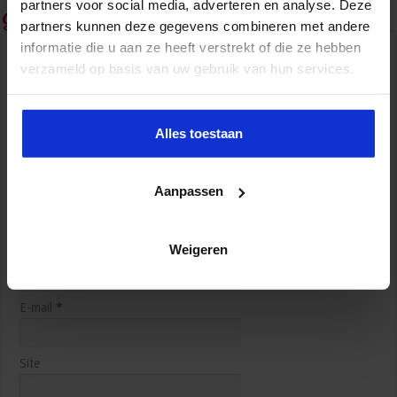
partners voor social media, adverteren en analyse. Deze
Geef een reactie
partners kunnen deze gegevens combineren met andere
informatie die u aan ze heeft verstrekt of die ze hebben
Je e-mailadres wordt niet gepubliceerd.
Vereiste velden zijn
verzameld op basis van uw gebruik van hun services.
gemarkeerd met
*
Reactie
*
Alles toestaan
5 manieren waarop AI je productiever maakt op het
werk
4 weken ago
Aanpassen
Weigeren
Naam
*
E-mail
*
Site