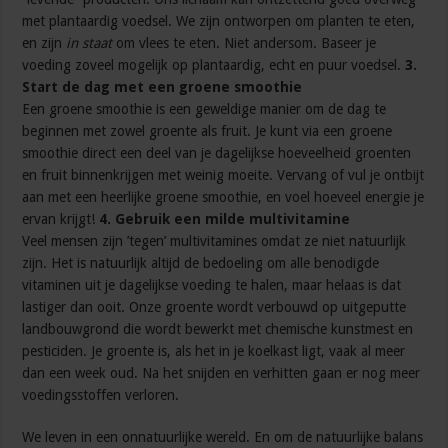
met plantaardig voedsel. We zijn ontworpen om planten te eten,
en zijn
in staat
om vlees te eten. Niet andersom. Baseer je
voeding zoveel mogelijk op plantaardig, echt en puur voedsel.
3.
Start de dag met een groene smoothie
Een groene smoothie is een geweldige manier om de dag te
beginnen met zowel groente als fruit. Je kunt via een groene
smoothie direct een deel van je dagelijkse hoeveelheid groenten
en fruit binnenkrijgen met weinig moeite. Vervang of vul je ontbijt
aan met een heerlijke groene smoothie, en voel hoeveel energie je
ervan krijgt!
4. Gebruik een milde multivitamine
Veel mensen zijn ’tegen’ multivitamines omdat ze niet natuurlijk
zijn. Het is natuurlijk altijd de bedoeling om alle benodigde
vitaminen uit je dagelijkse voeding te halen, maar helaas is dat
lastiger dan ooit. Onze groente wordt verbouwd op uitgeputte
landbouwgrond die wordt bewerkt met chemische kunstmest en
pesticiden. Je groente is, als het in je koelkast ligt, vaak al meer
dan een week oud. Na het snijden en verhitten gaan er nog meer
voedingsstoffen verloren.
We leven in een onnatuurlijke wereld. En om de natuurlijke balans