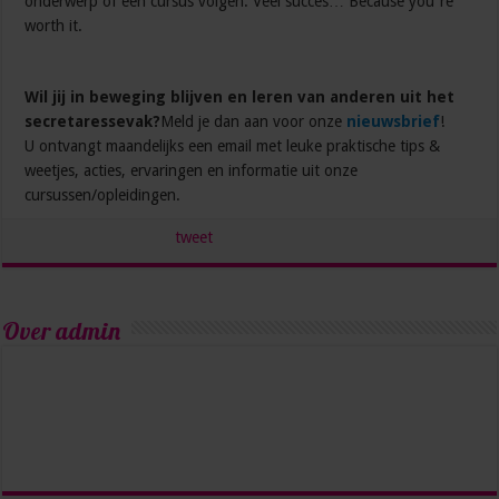
onderwerp of een cursus volgen. Veel succes… Because you”re
worth it.
Wil jij in beweging blijven en leren van anderen uit het
secretaressevak?
Meld je dan aan voor onze
nieuwsbrief
!
U ontvangt maandelijks een email met leuke praktische tips &
weetjes, acties, ervaringen en informatie uit onze
cursussen/opleidingen.
tweet
Over admin