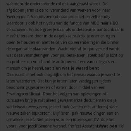
waardoor de ondersteunde rol ook aangepast wordt. De
afgelopen jaren is de rol veranderd van ‘werken voor’ naar
‘werken met’. Van uitvoerend naar proactief en zelfstandig.
Daardoor is ook het niveau van de functie van MBO naar HBO
verschoven. En hoe groei je daar als ondersteuner aantoonbaar in
mee? Uiteraard door in de dagelijkse praktijk je oren en ogen
open te houden en alert te blijven op veranderingen die binnen
de organisatie plaatsvinden. Wacht niet af tot jou verteld wordt
wat deze veranderingen voor jou betekenen, steek zelf je licht op
en probeer op voorhand te anticiperen. Leer van collega”s en
mensen om je heen!
Laat zien wat je waard bent
Daarnaast is het ook mogelijk om het niveau waarop je werkt te
laten waarderen. Dat kun je intern laten vastleggen tijdens
beoordelingsgesprekken of extern door middel van een
Ervaringscertificaat. Door het volgen van opleidingen of
cursussen krijg je niet alleen gewaarmerkte documenten die je
werkniveau weergeven, je leert ook (samen met anderen) weer
nieuwe zaken bij.Kortom: Blijf leren, pak nieuwe dingen aan en
ontwikkel jezelf. Niet alleen voor een interessant CV, doe het
vooral voor jezelf!Simone Versnel, Perfect Assistants
Wat ben ‘ik’