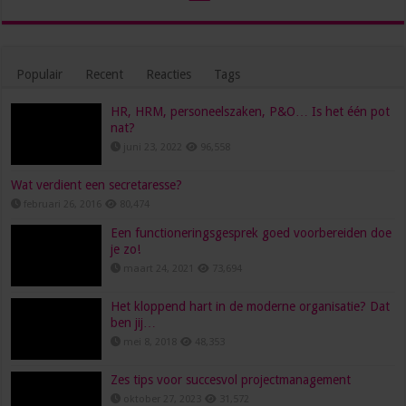
Populair
Recent
Reacties
Tags
HR, HRM, personeelszaken, P&O… Is het één pot
nat?
juni 23, 2022
96,558
Wat verdient een secretaresse?
februari 26, 2016
80,474
Een functioneringsgesprek goed voorbereiden doe
je zo!
maart 24, 2021
73,694
Het kloppend hart in de moderne organisatie? Dat
ben jij…
mei 8, 2018
48,353
Zes tips voor succesvol projectmanagement
oktober 27, 2023
31,572