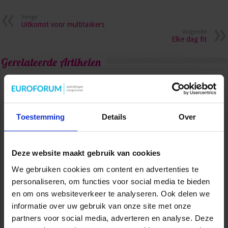
Vorige
Uitkomst voor multitaskers
Volgende
Elke dag fit
Gerelateerde Artikelen
Toestemming
Details
Over
Deze website maakt gebruik van cookies
We gebruiken cookies om content en advertenties te
personaliseren, om functies voor social media te bieden
en om ons websiteverkeer te analyseren. Ook delen we
Van onzeker naar zelfverzekerd: vaardigheden die je
informatie over uw gebruik van onze site met onze
carrière versnellen
partners voor social media, adverteren en analyse. Deze
2 weken ago