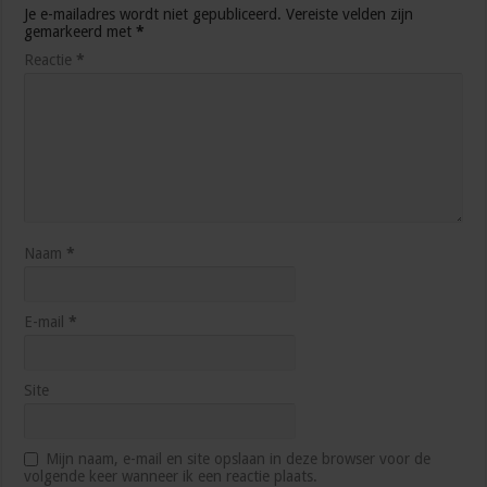
Je e-mailadres wordt niet gepubliceerd.
Vereiste velden zijn
gemarkeerd met
*
Reactie
*
Meer invloed op de werkvloer? Zo laat je je stem horen
4 weken ago
Naam
*
E-mail
*
Site
Mijn naam, e-mail en site opslaan in deze browser voor de
volgende keer wanneer ik een reactie plaats.