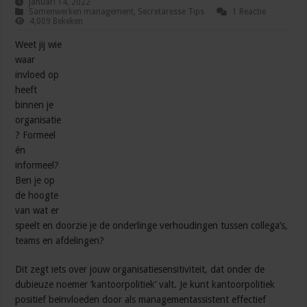
januari 14, 2022
Samenwerken management
,
Secretaresse Tips
1 Reactie
4,009 Bekeken
Weet jij wie
waar
invloed op
heeft
binnen je
organisatie
? Formeel
én
informeel?
Ben je op
de hoogte
van wat er
speelt en doorzie je de onderlinge verhoudingen tussen collega’s,
teams en afdelingen?
Dit zegt iets over jouw organisatiesensitiviteit, dat onder de
dubieuze noemer ‘kantoorpolitiek’ valt. Je kunt kantoorpolitiek
positief beïnvloeden door als managementassistent effectief