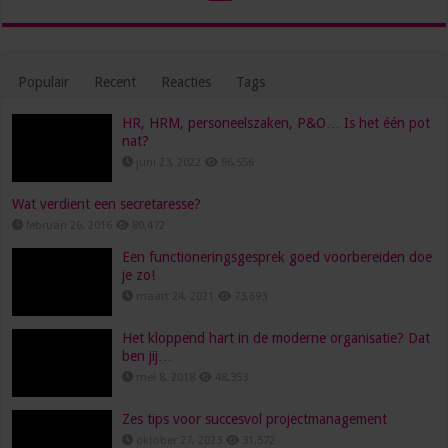
Populair
Recent
Reacties
Tags
HR, HRM, personeelszaken, P&O… Is het één pot
nat?
juni 23, 2022
96,556
Wat verdient een secretaresse?
februari 26, 2016
80,472
Een functioneringsgesprek goed voorbereiden doe
je zo!
maart 24, 2021
73,693
Het kloppend hart in de moderne organisatie? Dat
ben jij…
mei 8, 2018
48,353
Zes tips voor succesvol projectmanagement
oktober 27, 2023
31,572