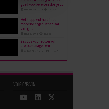
Een functioneringsgesprek
goed voorbereiden doe je zo!
maart 24, 2021
73,693
Het kloppend hart in de
moderne organisatie? Dat
ben jij…
mei 8, 2018
48,353
Zes tips voor succesvol
projectmanagement
oktober 27, 2023
31,572
Volg ons via: