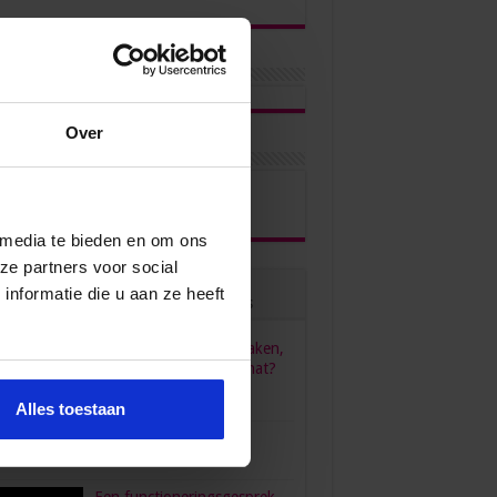
Over
ons via
 media te bieden en om ons
ze partners voor social
nformatie die u aan ze heeft
ulair
Recent
Reacties
Tags
HR, HRM, personeelszaken,
P&O… Is het één pot nat?
juni 23, 2022
96,556
Alles toestaan
verdient een secretaresse?
bruari 26, 2016
80,472