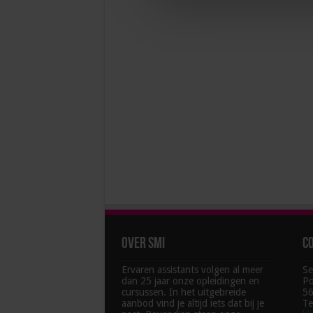
Over SMI
C
Ervaren assistants volgen al meer
Se
dan 25 jaar onze opleidingen en
Po
cursussen. In het uitgebreide
56
aanbod vind je altijd iets dat bij je
Te