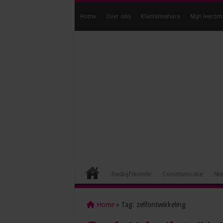
Home
Over ons
Klantenservice
Mijn leerom
Bedrijfskunde
Communicatie
Ni
Home
»
Tag:
zelfontwikkeling