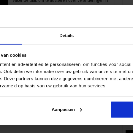
vaker de taak om te adviseren over veranderingen in
de organisatie. Zelfontwikkeling is cruciaal om scherp
te blijven en om deze taak goed in te vullen. Anita
van Oijen-Hanegraaf, docent van de opleiding
Executive Assistant/PA als strategisch partner,
vertelt in dit blog meer over ontwikkelingen in het
Details
werkveld en jouw rol hierin. Strategisch partner van
Volg 
 …
 van cookies
ent en advertenties te personaliseren, om functies voor social
. Ook delen we informatie over uw gebruik van onze site met on
e. Deze partners kunnen deze gegevens combineren met andere i
Pop
erzameld op basis van uw gebruik van hun services.
Aanpassen
Wat 
fe