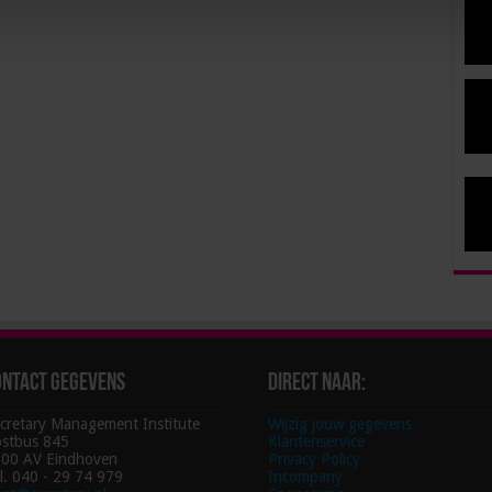
ontact gegevens
Direct naar:
cretary Management Institute
Wijzig jouw gegevens
stbus 845
Klantenservice
00 AV Eindhoven
Privacy Policy
l. 040 - 29 74 979
Incompany