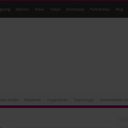
geving
Diploma
Acties
Testjes
Incompany
Partnerships
Blog
Hét blog voor ambitieuze
euwe media
Notuleren
Organiseren
Psychologie
Samenwerken m