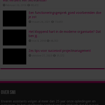
Wat verdient een secretaresse?
februari 26, 2016
80,472
Een functioneringsgesprek goed voorbereiden doe
je zo!
maart 24, 2021
73,693
Het kloppend hart in de moderne organisatie? Dat
ben jij…
mei 8, 2018
48,353
Zes tips voor succesvol projectmanagement
oktober 27, 2023
31,572
Over SMI
Ervaren assistants volgen al meer dan 25 jaar onze opleidingen en
cursussen. In het uitgebreide aanbod vind je altijd iets dat bij je past.