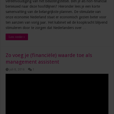
vereenvoudiging van het belastingstelsel. Ben je als non-financial
benieuwd naar deze hoofdlijnen? Hieronder lees je een korte
samenvatting van de belangrijkste plannen. De stimulatie van
onze economie Nederland staat er economisch gezien beter voor
ten aanzien van vorig jaar. Het kabinet wil de koopkracht blijvend
stimuleren door te zorgen dat Nederlanders over …
Lees verder »
Zo voeg je (financiële) waarde toe als
management assistent
juli 8, 2016
1