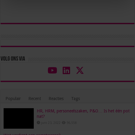
Volg ons via
Populair
Recent
Reacties
Tags
HR, HRM, personeelszaken, P&O… Is het één pot
nat?
juni 23, 2022
96,558