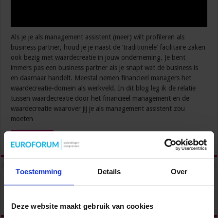
Als je je als management assistent (meer) wilt profileren als
business partner, houd je je naast de ’traditionele’ facilitaire zaken
ook bezig met waardecreatie in jouw onderneming. Je bent
immers pas een business partner als je snapt wat de business is
en daarnaar handelt. Meestal nemen financieel managers het
waardecreatie-domein als werkveld. In dit blog leg ik de relatie
tussen waardecreatie door het financieel management en de
waardecreatie waarover jij je als management assistent zou
moeten …
Lees verder »
Toestemming
Details
Over
Deze website maakt gebruik van cookies