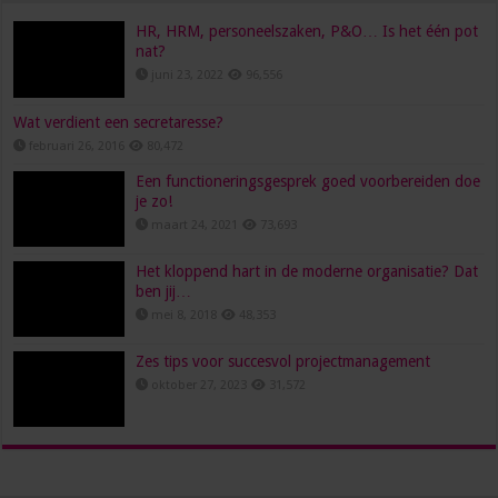
HR, HRM, personeelszaken, P&O… Is het één pot
nat?
juni 23, 2022
96,556
Wat verdient een secretaresse?
februari 26, 2016
80,472
Een functioneringsgesprek goed voorbereiden doe
je zo!
maart 24, 2021
73,693
Het kloppend hart in de moderne organisatie? Dat
ben jij…
mei 8, 2018
48,353
Zes tips voor succesvol projectmanagement
oktober 27, 2023
31,572