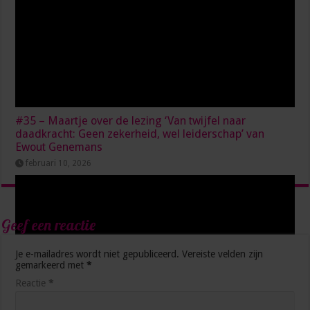
#35 – Maartje over de lezing ‘Van twijfel naar
daadkracht: Geen zekerheid, wel leiderschap’ van
Ewout Genemans
februari 10, 2026
Geef een reactie
Je e-mailadres wordt niet gepubliceerd.
Vereiste velden zijn
gemarkeerd met
*
Reactie
*