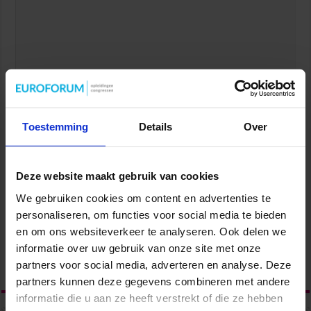
#34 – Cinderella Vermeulen over de lezing ‘Met
voorbereiding komt impact’ van Renze Klamer
februari 6, 2026
Naam
*
Toestemming
Details
Over
E-mail
*
Deze website maakt gebruik van cookies
Site
We gebruiken cookies om content en advertenties te
personaliseren, om functies voor social media te bieden
Mijn naam, e-mail en site opslaan in deze browser voor de
#32 – Dominique Schreinemachers over de sleutel tot
en om ons websiteverkeer te analyseren. Ook delen we
volgende keer wanneer ik een reactie plaats.
succesvol samenwerken
informatie over uw gebruik van onze site met onze
februari 6, 2026
partners voor social media, adverteren en analyse. Deze
partners kunnen deze gegevens combineren met andere
informatie die u aan ze heeft verstrekt of die ze hebben