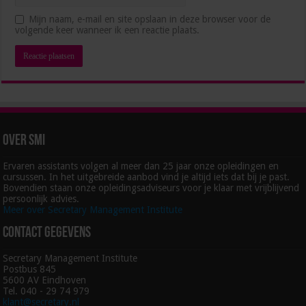
#31 – Alexander Klöpping over wat elke management
Mijn naam, e-mail en site opslaan in deze browser voor de
assistant nu moet weten over AI
volgende keer wanneer ik een reactie plaats.
februari 6, 2026
Over SMI
Ervaren assistants volgen al meer dan 25 jaar onze opleidingen en
cursussen. In het uitgebreide aanbod vind je altijd iets dat bij je past.
Bovendien staan onze opleidingsadviseurs voor je klaar met vrijblijvend
persoonlijk advies.
Meer over Secretary Management Institute
Contact gegevens
Secretary Management Institute
Postbus 845
5600 AV Eindhoven
Tel. 040 - 29 74 979
klant@secretary.nl