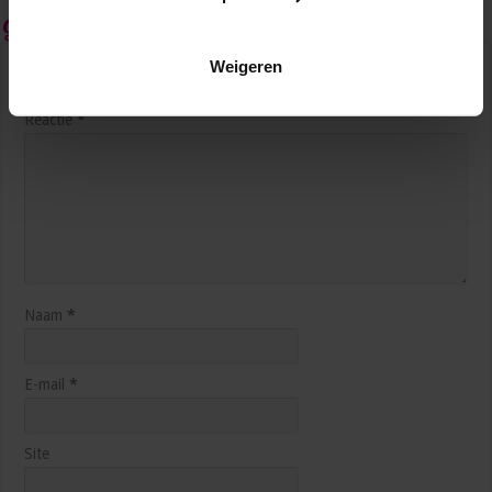
Geef een reactie
Weigeren
Je e-mailadres wordt niet gepubliceerd.
Vereiste velden zijn
gemarkeerd met
*
Reactie
*
#32 – Dominique Schreinemachers over de sleutel tot
succesvol samenwerken
februari 6, 2026
Naam
*
E-mail
*
Site