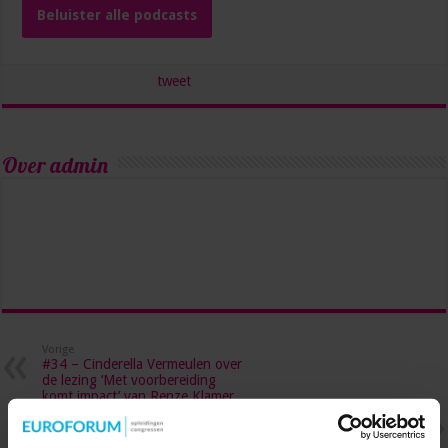
Beluister alle podcasts
tweet
Over admin
Vorige
#34 – Cinderella Vermeulen over
de lezing ‘Met voorbereiding
komt impact’ van Renze Klamer
Volgende
10 skills die volgens experts
essentieel zijn voor de