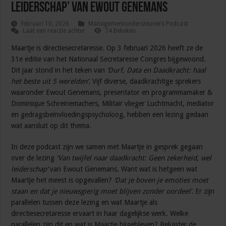
leiderschap’ van Ewout Genemans
februari 10, 2026
Managementondersteuners Podcast
Laat een reactie achter
74 Bekeken
Maartje is directiesecretaresse. Op 3 februari 2026 heeft ze de
31e editie van het Nationaal Secretaresse Congres bijgewoond.
Dit jaar stond in het teken van
‘Durf, Data en Daadkracht: haal
het beste uit 5 werelden’.
Vijf diverse, daadkrachtige sprekers
waaronder Ewout Genemans, presentator en programmamaker &
Dominique Schreinemachers, Militair vlieger Luchtmacht, mediator
en gedragsbeïnvloedingspsycholoog, hebben een lezing gedaan
wat aansluit op dit thema.
In deze podcast zijn we samen met Maartje in gesprek gegaan
over de lezing
‘Van twijfel naar daadkracht: Geen zekerheid, wel
leiderschap’
van Ewout Genemans. Want wat is hetgeen wat
Maartje het meest is opgevallen?
‘Dat je boven je emoties moet
staan en dat je nieuwsgierig moet blijven zonder oordeel’.
Er zijn
parallelen tussen deze lezing en wat Maartje als
directiesecretaresse ervaart in haar dagelijkse werk. Welke
parallelen zijn dit en wat is Maartje bijgebleven? Beluister de