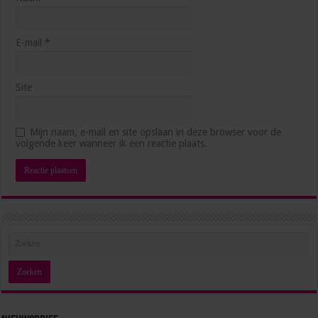
E-mail
*
Site
5 manieren waarop AI je productiever maakt op het
Mijn naam, e-mail en site opslaan in deze browser voor de
werk
volgende keer wanneer ik een reactie plaats.
3 weken ago