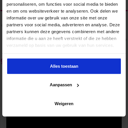
personaliseren, om functies voor social media te bieden
en om ons websiteverkeer te analyseren. Ook delen we
informatie over uw gebruik van onze site met onze
Vorige
partners voor social media, adverteren en analyse. Deze
Constructief samenwerken met
verschillende karakters: 5 tips
partners kunnen deze gegevens combineren met andere
Volgende
informatie die u aan ze heeft verstrekt of die ze hebben
#21 – Thijs Launspach over hoe
je stress en burn-out voorkomt
verzameld op basis van uw gebruik van hun services.
op de werkvloer
Gerelateerde Artikelen
Alles toestaan
Aanpassen
Weigeren