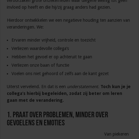
veroorzaken grote onzekerheden waar diegene weinig tot geen
invloed op heeft en die hij/zij graag anders had gezien.
Hierdoor ontwikkelen we een negatieve houding ten aanzien van
veranderingen. We:
Ervaren minder vrijheid, controle en toezicht
Verliezen waardevolle collega’s
Hebben het gevoel er op achteruit te gaan
Verliezen onze baan of functie
Voelen ons niet gehoord of zelfs aan de kant gezet
Uiterst vervelend. En dat is een
understatement
.
Toch kun je je
collega’s hierbij begeleiden, zodat zij beter om leren
gaan met de verandering.
1. Praat over problemen, minder over
gevoelens en emoties
Van piekeren