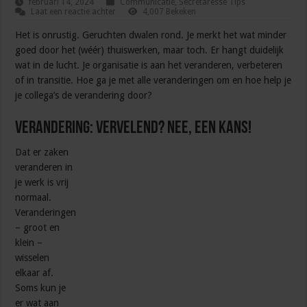
februari 14, 2024
Communicatie
,
Secretaresse Tips
Laat een reactie achter
4,007 Bekeken
Het is onrustig. Geruchten dwalen rond. Je merkt het wat minder
goed door het (wéér) thuiswerken, maar toch. Er hangt duidelijk
wat in de lucht. Je organisatie is aan het veranderen, verbeteren
of in transitie. Hoe ga je met alle veranderingen om en hoe help je
je collega’s de verandering door?
Verandering: vervelend? Nee, een kans!
Dat er zaken
veranderen in
je werk is vrij
normaal.
Veranderingen
– groot en
klein –
wisselen
elkaar af.
Soms kun je
er wat aan