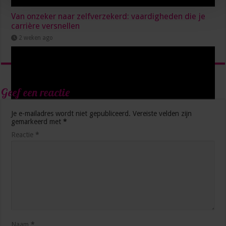
Van onzeker naar zelfverzekerd: vaardigheden die je
carrière versnellen
2 weken ago
Geef een reactie
Je e-mailadres wordt niet gepubliceerd.
Vereiste velden zijn
gemarkeerd met
*
Reactie
*
Waarom Deep Democracy jouw geheime superpower
is op het secretariaat
2 weken ago
Naam
*