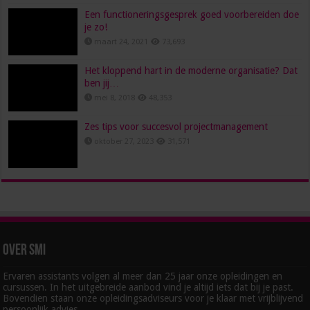
Een functioneringsgesprek goed voorbereiden doe
je zo!
maart 24, 2021
73,693
Het kloppend hart in de moderne organisatie? Dat
ben jij…
mei 8, 2018
48,353
Zes tips voor succesvol projectmanagement
oktober 27, 2023
31,571
Over SMI
Ervaren assistants volgen al meer dan 25 jaar onze opleidingen en
cursussen. In het uitgebreide aanbod vind je altijd iets dat bij je past.
Bovendien staan onze opleidingsadviseurs voor je klaar met vrijblijvend
persoonlijk advies.