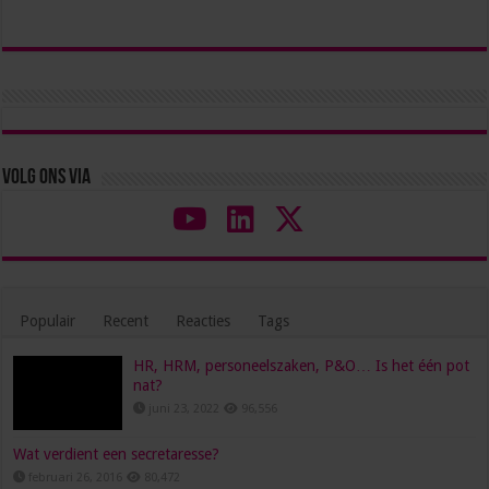
Volg ons via
Populair
Recent
Reacties
Tags
HR, HRM, personeelszaken, P&O… Is het één pot
nat?
juni 23, 2022
96,556
Wat verdient een secretaresse?
februari 26, 2016
80,472